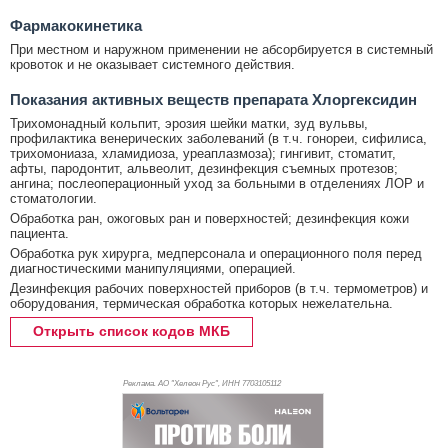
Фармакокинетика
При местном и наружном применении не абсорбируется в системный
кровоток и не оказывает системного действия.
Показания активных веществ препарата Хлоргексидин
Трихомонадный кольпит, эрозия шейки матки, зуд вульвы,
профилактика венерических заболеваний (в т.ч. гонореи, сифилиса,
трихомониаза, хламидиоза, уреаплазмоза); гингивит, стоматит,
афты, пародонтит, альвеолит, дезинфекция съемных протезов;
ангина; послеоперационный уход за больными в отделениях ЛОР и
стоматологии.
Обработка ран, ожоговых ран и поверхностей; дезинфекция кожи
пациента.
Обработка рук хирурга, медперсонала и операционного поля перед
диагностическими манипуляциями, операцией.
Дезинфекция рабочих поверхностей приборов (в т.ч. термометров) и
оборудования, термическая обработка которых нежелательна.
Открыть список кодов МКБ
Реклама. АО "Хелеон Рус", ИНН 770
3105112