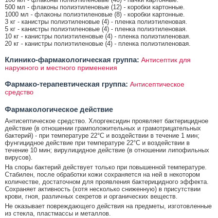
500 мл - флаконы полиэтиленовые (12) - коробки картонные.
1000 мл - флаконы полиэтиленовые (8) - коробки картонные.
3 кг - канистры полиэтиленовые (4) - пленка полиэтиленовая.
5 кг - канистры полиэтиленовые (4) - пленка полиэтиленовая.
10 кг - канистры полиэтиленовые (4) - пленка полиэтиленовая.
20 кг - канистры полиэтиленовые (4) - пленка полиэтиленовая.
Клинико-фармакологическая группа:
Антисептик для
наружного и местного применения
Фармако-терапевтическая группа:
Антисептическое
средство
Фармакологическое действие
Антисептическое средство. Хлоргексидин проявляет бактерицидное
действие (в отношении грамположительных и грамотрицательных
бактерий) - при температуре 22°С и воздействии в течение 1 мин;
фунгицидное действие при температуре 22°С и воздействии в
течение 10 мин; вирулицидное действие (в отношении липофильных
вирусов).
На споры бактерий действует только при повышенной температуре.
Стабилен, после обработки кожи сохраняется на ней в некотором
количестве, достаточном для проявления бактерицидного эффекта.
Сохраняет активность (хотя несколько сниженную) в присутствии
крови, гноя, различных секретов и органических веществ.
Не оказывает повреждающего действия на предметы, изготовленные
из стекла, пластмассы и металлов.