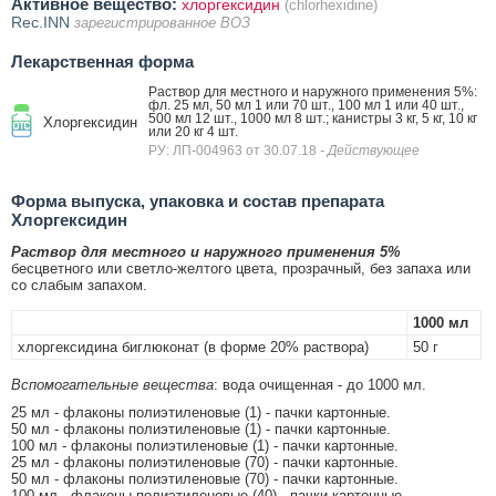
Активное вещество:
хлоргексидин
(chlorhexidine)
Rec.INN
зарегистрированное ВОЗ
Лекарственная форма
Раствор для местного и наружного применения 5%:
фл. 25 мл, 50 мл 1 или 70 шт., 100 мл 1 или 40 шт.,
500 мл 12 шт., 1000 мл 8 шт.; канистры 3 кг, 5 кг, 10 кг
Хлоргексидин
или 20 кг 4 шт.
РУ: ЛП-004963 от 30.07.18
- Действующее
Форма выпуска, упаковка и состав препарата
Хлоргексидин
Раствор для местного и наружного применения 5%
бесцветного или светло-желтого цвета, прозрачный, без запаха или
со слабым запахом.
1000 мл
хлоргексидина биглюконат (в форме 20% раствора)
50 г
Вспомогательные вещества
: вода очищенная - до 1000 мл.
25 мл - флаконы полиэтиленовые (1) - пачки картонные.
50 мл - флаконы полиэтиленовые (1) - пачки картонные.
100 мл - флаконы полиэтиленовые (1) - пачки картонные.
25 мл - флаконы полиэтиленовые (70) - пачки картонные.
50 мл - флаконы полиэтиленовые (70) - пачки картонные.
100 мл - флаконы полиэтиленовые (40) - пачки картонные.