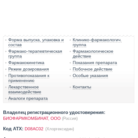
Форма выпуска, упаковка и
Клинико-фармакологич.
состав
группа
Фармако-терапевтическая
Фармакологическое
группа
действие
Фармакокинетика
Показания препарата
Режим дозирования
Побочное действие
Противопоказания к
Особые указания
применению
Лекарственное
Контакты
взаимодействие
Аналоги препарата
Владелец регистрационного удостоверения:
БИОФАРМКОМБИНАТ, ООО
(Россия)
Код ATX:
D08AC02
(Хлоргексидин)