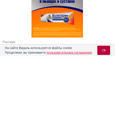
Реклама
На сайте Видаль используются файлы cookie
Ok
Продолжая, вы принимаете
пользовательское соглашение
.
Содержание
Вход для специалистов
E-mail учетной записи Vidal:
Форма выпуска, упаковка и состав
Клинико-фармакологич. группа
Пароль:
Фармако-терапевтическая группа
Фармакологическое действие