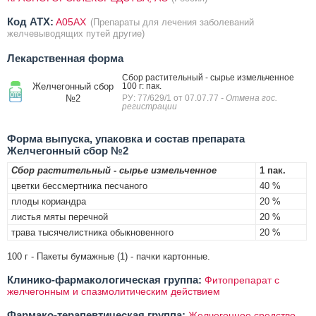
Код ATX:
A05AX
(Препараты для лечения заболеваний
желчевыводящих путей другие)
Лекарственная форма
Сбор растительный - сырье измельченное
Желчегонный сбор
100 г: пак.
№2
РУ: 77/629/1 от 07.07.77
- Отмена гос.
регистрации
Форма выпуска, упаковка и состав препарата
Желчегонный сбор №2
Сбор растительный - сырье измельченное
1 пак.
цветки бессмертника песчаного
40 %
плоды кориандра
20 %
листья мяты перечной
20 %
трава тысячелистника обыкновенного
20 %
100 г - Пакеты бумажные (1) - пачки картонные.
Клинико-фармакологическая группа:
Фитопрепарат с
желчегонным и спазмолитическим действием
Фармако-терапевтическая группа:
Желчегонное средство