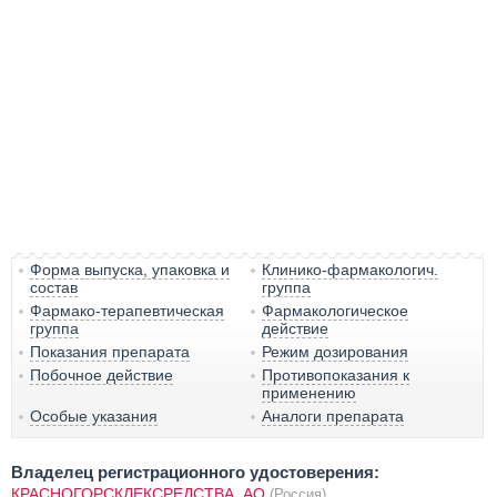
Форма выпуска, упаковка и
Клинико-фармакологич.
состав
группа
Фармако-терапевтическая
Фармакологическое
группа
действие
Показания препарата
Режим дозирования
Побочное действие
Противопоказания к
применению
Особые указания
Аналоги препарата
Владелец регистрационного удостоверения:
КРАСНОГОРСКЛЕКСРЕДСТВА, АО
(Россия)