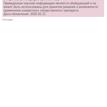
Приведенная научная информация является обобщающей и не
может быть использована для принятия решения о возможности
применения конкретного лекарственного препарата.
Дата обновления: 2025.02.21
Реклама