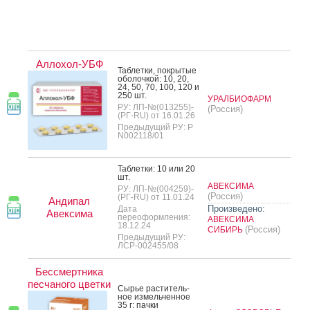
Аллохол-УБФ
Таб­летки, пок­ры­тые
обо­лоч­кой: 10, 20,
24, 50, 70, 100, 120 и
250 шт.
УРАЛБИОФАРМ
РУ: ЛП-№(013255)-
(Россия)
(РГ-RU) от 16.01.26
Предыдущий РУ: Р
N002118/01
Таб­летки: 10 или 20
шт.
АВЕКСИМА
РУ: ЛП-№(004259)-
(Россия)
(РГ-RU) от 11.01.24
Андипал
Произведено:
Дата
Авексима
переоформления:
АВЕКСИМА
18.12.24
(Россия)
СИБИРЬ
Предыдущий РУ:
ЛСР-002455/08
Бессмертника
песчаного цветки
Сырье рас­ти­тель­
ное из­мель­чен­ное
35 г: пач­ки