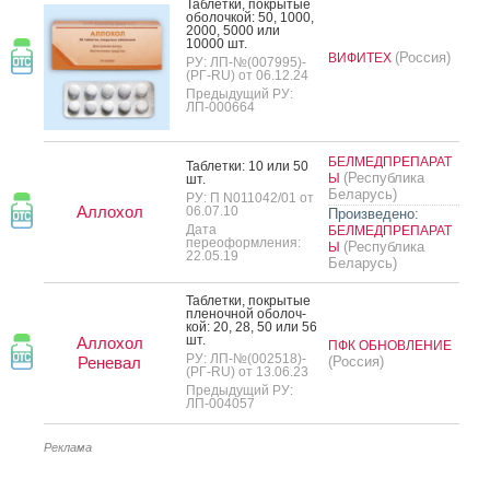
Таб­летки, пок­ры­тые
обо­лоч­кой: 50, 1000,
2000, 5000 или
10000 шт.
(Россия)
ВИФИТЕХ
РУ: ЛП-№(007995)-
(РГ-RU) от 06.12.24
Предыдущий РУ:
ЛП-000664
БЕЛМЕДПРЕПАРАТ
Таб­летки: 10 или 50
(Республика
Ы
шт.
Беларусь)
РУ: П N011042/01 от
Аллохол
06.07.10
Произведено:
Дата
БЕЛМЕДПРЕПАРАТ
переоформления:
(Республика
Ы
22.05.19
Беларусь)
Таб­летки, пок­ры­тые
пле­ноч­ной обо­лоч­
кой: 20, 28, 50 или 56
шт.
Аллохол
ПФК ОБНОВЛЕНИЕ
РУ: ЛП-№(002518)-
Реневал
(Россия)
(РГ-RU) от 13.06.23
Предыдущий РУ:
ЛП-004057
Реклама