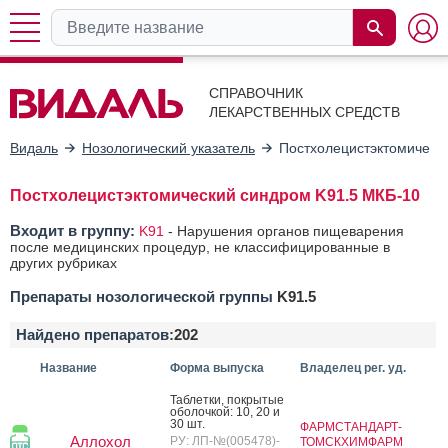
СПРАВОЧНИК
ЛЕКАРСТВЕННЫХ СРЕДСТВ
Видаль
Нозологический указатель
Постхолецистэктомическ
Постхолецистэктомический синдром K91.5 МКБ-10
Входит в группу:
K91
-
Нарушения органов пищеварения
после медицинских процедур, не классифицированные в
других рубриках
Препараты нозологической группы
K91.5
Найдено препаратов:
202
Название
Форма выпуска
Владелец рег. уд.
Таб­летки, пок­ры­тые
обо­лоч­кой: 10, 20 и
30 шт.
ФАРМСТАНДАРТ-
Аллохол
РУ: ЛП-№(005478)-
ТОМСКХИМФАРМ