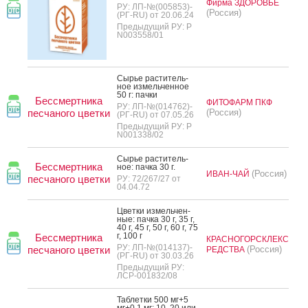
Фирма ЗДОРОВЬЕ
РУ: ЛП-№(005853)-
(Россия)
(РГ-RU) от 20.06.24
Предыдущий РУ: Р
N003558/01
Сырье рас­ти­тель­
ное из­мель­чен­ное
50 г: пач­ки
Бессмертника
ФИТОФАРМ ПКФ
РУ: ЛП-№(014762)-
песчаного цветки
(Россия)
(РГ-RU) от 07.05.26
Предыдущий РУ: Р
N001338/02
Сырье рас­ти­тель­
Бессмертника
ное: пач­ка 30 г.
(Россия)
ИВАН-ЧАЙ
песчаного цветки
РУ: 72/267/27 от
04.04.72
Цвет­ки из­мель­чен­
ные: пач­ка 30 г, 35 г,
40 г, 45 г, 50 г, 60 г, 75
г, 100 г
Бессмертника
КРАСНОГОРСКЛЕКС
РУ: ЛП-№(014137)-
песчаного цветки
(Россия)
РЕДСТВА
(РГ-RU) от 30.03.26
Предыдущий РУ:
ЛСР-001832/08
Таб­летки 500 мг+5
мг+0.1 мг: 10, 20 или