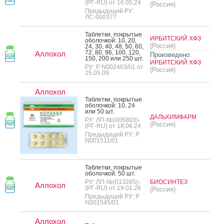
(РГ-RU) от 16.05.24
(Россия)
Предыдущий РУ:
ЛС-000377
Таб­летки, пок­ры­тые
ИРБИТСКИЙ ХФЗ
обо­лоч­кой: 10, 20,
(Россия)
24, 30, 40, 48, 50, 60,
72, 80, 96, 100, 120,
Аллохол
Произведено:
150, 200 или 250 шт.
ИРБИТСКИЙ ХФЗ
РУ: Р N002403/01 от
(Россия)
25.05.09
Аллохол
Таб­летки, пок­ры­тые
обо­лоч­кой: 10, 24
или 50 шт.
ДАЛЬХИМФАРМ
РУ: ЛП-№(005803)-
(Россия)
(РГ-RU) от 18.06.24
Предыдущий РУ: Р
N001511/01
Таб­летки, пок­ры­тые
обо­лоч­кой: 50 шт.
РУ: ЛП-№(013285)-
БИОСИНТЕЗ
Аллохол
(РГ-RU) от 19.01.26
(Россия)
Предыдущий РУ: Р
N001545/01
Аллохол