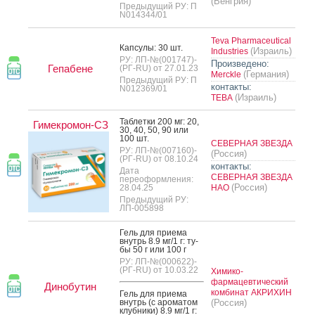
(Венгрия)
Предыдущий РУ: П
N014344/01
Teva Pharmaceutical
Кап­су­лы: 30 шт.
(Израиль)
Industries
РУ: ЛП-№(001747)-
Произведено:
Гепабене
(РГ-RU) от 27.01.23
(Германия)
Merckle
Предыдущий РУ: П
контакты:
N012369/01
(Израиль)
ТЕВА
Таб­летки 200 мг: 20,
Гимекромон-СЗ
30, 40, 50, 90 или
100 шт.
СЕВЕРНАЯ ЗВЕЗДА
РУ: ЛП-№(007160)-
(Россия)
(РГ-RU) от 08.10.24
контакты:
Дата
СЕВЕРНАЯ ЗВЕЗДА
переоформления:
(Россия)
28.04.25
НАО
Предыдущий РУ:
ЛП-005898
Гель для при­ема
внутрь 8.9 мг/1 г: ту­
бы 50 г или 100 г
РУ: ЛП-№(000622)-
(РГ-RU) от 10.03.22
Химико-
фармацевтический
Динобутин
комбинат АКРИХИН
Гель для при­ема
внутрь (с аро­матом
(Россия)
клуб­ни­ки) 8.9 мг/1 г: