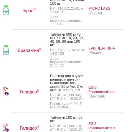
100 шт.
РУ: П N012121/01 от
MICRO LABS
®
Брал
23.08.10
(Индия)
Дата
переоформления:
11.11.19
Таб­летки 500 мг+5
мг+0.1 мг: 10, 20, 30,
40, 50, 60 или 100
шт.
БРЫНЦАЛОВ-А
®
Бралангин
РУ: Р N000704/02 от
(Россия)
14.07.08
Дата
переоформления:
01.11.22
Рас­твор для внут­ри­
вен­но­го и внут­ри­
мышеч­но­го вве­
дения 25 мг/мл: 2 мл
EGIS
амп. 10 или 50 шт.
®
Галидор
Pharmaceuticals
РУ: ЛП-№(000160)-
(Венгрия)
(РГ-RU) от 19.03.21
Предыдущий РУ: П
N012430/01
Таб­летки 100 мг: 50
шт.
EGIS
РУ: ЛП-№(000118)-
®
Галидор
Pharmaceuticals
(РГ-RU) от 18.01.21