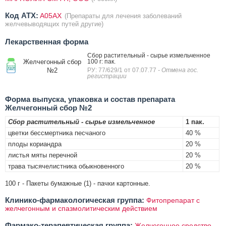
Код ATX:
A05AX
(Препараты для лечения заболеваний
желчевыводящих путей другие)
Лекарственная форма
Сбор растительный - сырье измельченное
Желчегонный сбор
100 г: пак.
№2
РУ: 77/629/1 от 07.07.77
- Отмена гос.
регистрации
Форма выпуска, упаковка и состав препарата
Желчегонный сбор №2
Сбор растительный - сырье измельченное
1 пак.
цветки бессмертника песчаного
40 %
плоды кориандра
20 %
листья мяты перечной
20 %
трава тысячелистника обыкновенного
20 %
100 г - Пакеты бумажные (1) - пачки картонные.
Клинико-фармакологическая группа:
Фитопрепарат с
желчегонным и спазмолитическим действием
Фармако-терапевтическая группа:
Желчегонное средство