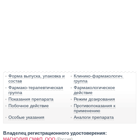
Форма выпуска, упаковка и
Клинико-фармакологич.
состав
группа
Фармако-терапевтическая
Фармакологическое
группа
действие
Показания препарата
Режим дозирования
Побочное действие
Противопоказания к
применению
Особые указания
Аналоги препарата
Владелец регистрационного удостоверения:
МАГНОЛИЯ СМФП, ООО
(Россия)