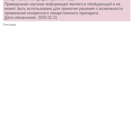
Приведенная научная информация является обобщающей и не
может быть использована для принятия решения о возможности
применения конкретного лекарственного препарата.
Дата обновления: 2025.02.21
Реклама