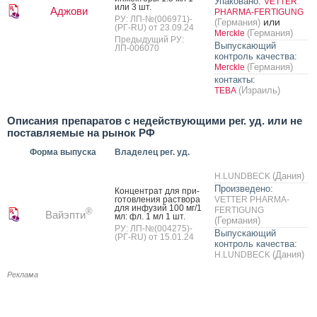
Упаковано:
VETTER
или 3 шт.
Аджови
PHARMA-FERTIGUNG
РУ: ЛП-№(006971)-
или
(Германия)
(РГ-RU) от 23.09.24
(Германия)
Merckle
Предыдущий РУ:
Выпускающий
ЛП-006070
контроль качества:
(Германия)
Merckle
контакты:
(Израиль)
ТЕВА
Описания препаратов с недействующими рег. уд. или не
поставляемые на рынок РФ
Форма выпуска
Владелец рег. уд.
(Дания)
H.LUNDBECK
Произведено:
Кон­цен­трат для при­
готов­ле­ния рас­тво­ра
VETTER PHARMA-
для ин­фу­зий 100 мг/1
FERTIGUNG
®
Вайэпти
мл: фл. 1 мл 1 шт.
(Германия)
РУ: ЛП-№(004275)-
Выпускающий
(РГ-RU) от 15.01.24
контроль качества:
(Дания)
H.LUNDBECK
Реклама