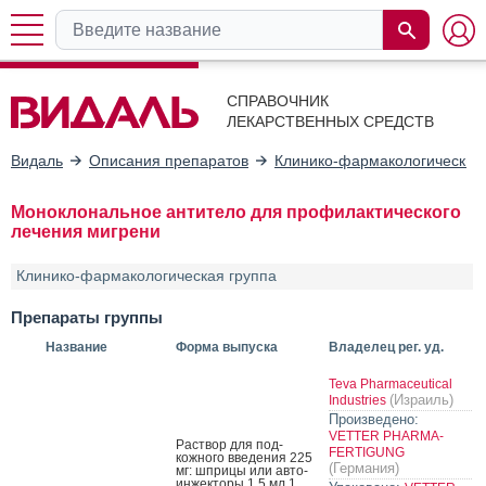
СПРАВОЧНИК
ЛЕКАРСТВЕННЫХ СРЕДСТВ
Видаль
Описания препаратов
Клинико-фармакологические
Моноклональное антитело для профилактического
лечения мигрени
Клинико-фармакологическая группа
Препараты группы
Название
Форма выпуска
Владелец рег. уд.
Teva Pharmaceutical
(Израиль)
Industries
Произведено:
VETTER PHARMA-
Рас­твор для под­
FERTIGUNG
кожно­го вве­дения 225
(Германия)
мг: шпри­цы или ав­то­
ин­жекто­ры 1.5 мл 1