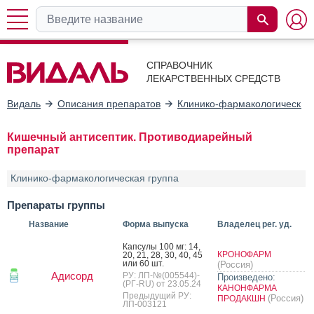
СПРАВОЧНИК
ЛЕКАРСТВЕННЫХ СРЕДСТВ
Видаль
Описания препаратов
Клинико-фармакологические
Кишечный антисептик. Противодиарейный
препарат
Клинико-фармакологическая группа
Препараты группы
Название
Форма выпуска
Владелец рег. уд.
Кап­су­лы 100 мг: 14,
КРОНОФАРМ
20, 21, 28, 30, 40, 45
или 60 шт.
(Россия)
Адисорд
РУ: ЛП-№(005544)-
Произведено:
(РГ-RU) от 23.05.24
КАНОНФАРМА
Предыдущий РУ:
(Россия)
ПРОДАКШН
ЛП-003121