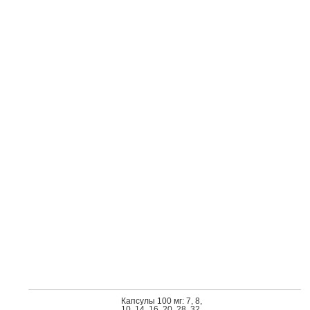
Кап­су­лы 100 мг: 7, 8,
10, 14, 16, 20, 28, 32,