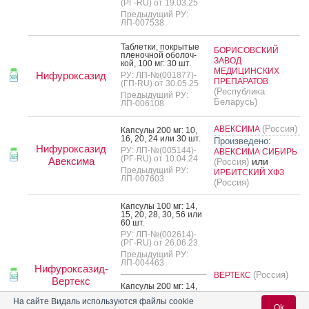
(РГ-RU) от 19.03.25
Предыдущий РУ:
ЛП-007538
Таб­летки, пок­ры­тые
БОРИСОВСКИЙ
пле­ноч­ной обо­лоч­
ЗАВОД
кой, 100 мг: 30 шт.
МЕДИЦИНСКИХ
Нифуроксазид
РУ: ЛП-№(001877)-
ПРЕПАРАТОВ
(ГП-RU) от 30.05.25
(Республика
Предыдущий РУ:
Беларусь)
ЛП-006108
(Россия)
АВЕКСИМА
Кап­су­лы 200 мг: 10,
16, 20, 24 или 30 шт.
Произведено:
Нифуроксазид
РУ: ЛП-№(005144)-
АВЕКСИМА СИБИРЬ
(РГ-RU) от 10.04.24
Авексима
или
(Россия)
Предыдущий РУ:
ИРБИТСКИЙ ХФЗ
ЛП-007603
(Россия)
Кап­су­лы 100 мг: 14,
15, 20, 28, 30, 56 или
60 шт.
РУ: ЛП-№(002614)-
(РГ-RU) от 26.06.23
Предыдущий РУ:
ЛП-004463
Нифуроксазид-
(Россия)
ВЕРТЕКС
Вертекс
Кап­су­лы 200 мг: 14,
15, 20, 28, 30, 56 или
На сайте Видаль используются файлы cookie
60 шт.
Ok