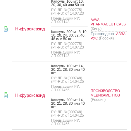
Кап­су­лы 100 мг: 10,
20, 30, 40 или 50 шт.
РУ: ЛП-№(002775)-
(РГ-RU) от 14.07.23
Предыдущий РУ:
AVVA
ЛП-007148
PHARMACEUTICALS
Нифуроксазид
(Кипр)
Кап­су­лы 200 мг: 8, 10,
Произведено:
АВВА
16, 20, 24, 30, 32, 40,
(Россия)
РУС
48 или 50 шт.
РУ: ЛП-№(002775)-
(РГ-RU) от 14.07.23
Предыдущий РУ:
ЛП-007148
Кап­су­лы 100 мг: 14,
20, 21, 28, 30 или 40
шт.
РУ: ЛП-№(009748)-
(РГ-RU) от 14.04.25
Предыдущий РУ:
ЛП-007456
ПРОИЗВОДСТВО
Нифуроксазид
МЕДИКАМЕНТОВ
(Россия)
Кап­су­лы 200 мг: 14,
20, 21, 28, 30 или 40
шт.
РУ: ЛП-№(009748)-
(РГ-RU) от 14.04.25
Предыдущий РУ:
ЛП-007456