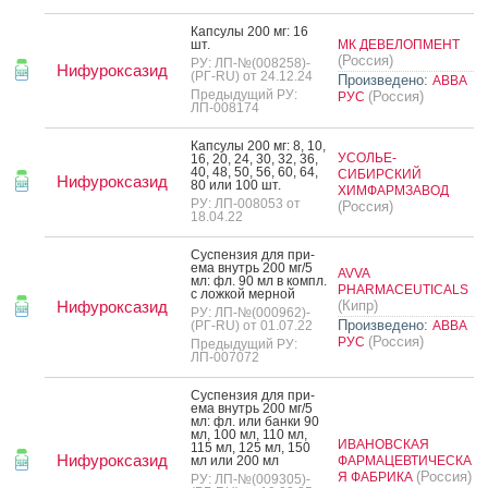
Кап­су­лы 200 мг: 16
шт.
МК ДЕВЕЛОПМЕНТ
(Россия)
РУ: ЛП-№(008258)-
Нифуроксазид
(РГ-RU) от 24.12.24
Произведено:
АВВА
Предыдущий РУ:
(Россия)
РУС
ЛП-008174
Кап­су­лы 200 мг: 8, 10,
УСОЛЬЕ-
16, 20, 24, 30, 32, 36,
40, 48, 50, 56, 60, 64,
СИБИРСКИЙ
Нифуроксазид
80 или 100 шт.
ХИМФАРМЗАВОД
РУ: ЛП-008053 от
(Россия)
18.04.22
Сус­пензия для при­
ема внутрь 200 мг/5
AVVA
мл: фл. 90 мл в компл.
PHARMACEUTICALS
с лож­кой мер­ной
Нифуроксазид
(Кипр)
РУ: ЛП-№(000962)-
Произведено:
(РГ-RU) от 01.07.22
АВВА
(Россия)
РУС
Предыдущий РУ:
ЛП-007072
Сус­пензия для при­
ема внутрь 200 мг/5
мл: фл. или бан­ки 90
мл, 100 мл, 110 мл,
ИВАНОВСКАЯ
115 мл, 125 мл, 150
Нифуроксазид
мл или 200 мл
ФАРМАЦЕВТИЧЕСКА
(Россия)
Я ФАБРИКА
РУ: ЛП-№(009305)-