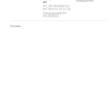
Македония)
шт.
РУ: ЛП-№(008272)-
(РГ-RU) от 25.12.24
Предыдущий РУ:
ЛП-005633
Реклама