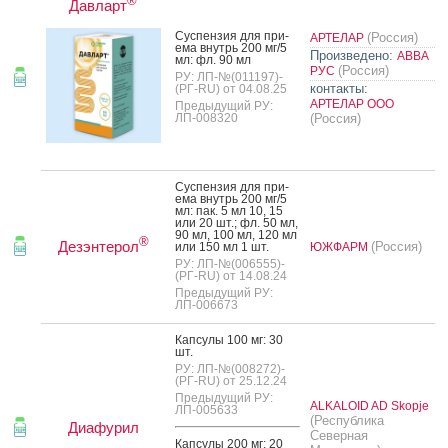
®
Давларт
Сус­пензия для при­
(Россия)
АРТЕЛАР
ема внутрь 200 мг/5
Произведено:
АВВА
мл: фл. 90 мл
(Россия)
РУС
РУ: ЛП-№(011197)-
контакты:
(РГ-RU) от 04.08.25
АРТЕЛАР ООО
Предыдущий РУ:
ЛП-008320
(Россия)
Сус­пензия для при­
ема внутрь 200 мг/5
мл: пак. 5 мл 10, 15
или 20 шт.; фл. 50 мл,
90 мл, 100 мл, 120 мл
®
Дезэнтерол
(Россия)
или 150 мл 1 шт.
ЮЖФАРМ
РУ: ЛП-№(006555)-
(РГ-RU) от 14.08.24
Предыдущий РУ:
ЛП-006673
Кап­су­лы 100 мг: 30
шт.
РУ: ЛП-№(008272)-
(РГ-RU) от 25.12.24
Предыдущий РУ:
ALKALOID AD Skopje
ЛП-005633
(Республика
Диафурил
Северная
Кап­су­лы 200 мг: 20