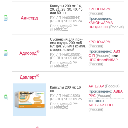
Кап­су­лы 200 мг: 14,
КРОНОФАРМ
20, 21, 28, 30, 40, 45
или 60 шт.
(Россия)
Адисорд
РУ: ЛП-№(005544)-
Произведено:
(РГ-RU) от 23.05.24
КАНОНФАРМА
Предыдущий РУ:
(Россия)
ПРОДАКШН
ЛП-003121
Сус­пензия для при­
КРОНОФАРМ
ема внутрь 200 мг/5
(Россия)
мл: фл. 90 мл в компл.
с мерн. лож­кой
Произведено:
АВЗ
®
Адисорд
РУ: ЛП-№(010508)-
или
(Россия)
С-П
(РГ-RU) от 09.06.25
НПО ФармВИЛАР
Предыдущий РУ:
(Россия)
ЛП-004822
®
Давларт
(Россия)
АРТЕЛАР
Кап­су­лы 200 мг: 16
шт.
Произведено:
АВВА
(Россия)
РУ: ЛП-№(011803)-
РУС
(РГ-RU) от 23.09.25
контакты:
Предыдущий РУ:
АРТЕЛАР ООО
ЛП-008262
(Россия)