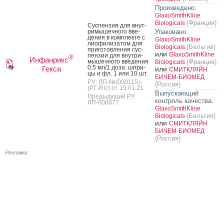
Произведено:
GlaxoSmithKline
(Франция)
Biologicals
Сус­пензия для внут­
ри­мышеч­но­го вве­
Упаковано:
дения в ком­плек­те с
GlaxoSmithKline
ли­офи­лиза­том для
(Бельгия)
Biologicals
при­готов­ле­ния сус­
или
GlaxoSmithKline
пензии для внут­ри­
®
Инфанрикс
мышеч­но­го вве­дения
(Франция)
Biologicals
0.5 мл/1 до­за: шпри­
Гекса
или
СМИТКЛЯЙН
цы и фл. 1 или 10 шт.
БИЧЕМ-БИОМЕД
РУ: ЛП-№(000115)-
(Россия)
(РГ-RU) от 15.01.21
Выпускающий
Предыдущий РУ:
контроль качества:
ЛП-000877
GlaxoSmithKline
(Бельгия)
Biologicals
или
СМИТКЛЯЙН
БИЧЕМ-БИОМЕД
(Россия)
Реклама