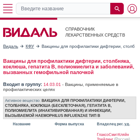
СПРАВОЧНИК
ЛЕКАРСТВЕННЫХ СРЕДСТВ
Видаль
КФУ
Вакцины для профилактики дифтерии, столбняк
Вакцины для профилактики дифтерии, столбняка,
коклюша, гепатита В, полиомиелита и заболеваний,
вызванных гемофильной палочкой
Входит в группу:
14.03.01
-
Вакцины, применяемые в
профилактических целях
Активное вещество:
ВАКЦИНА ДЛЯ ПРОФИЛАКТИКИ ДИФТЕРИИ,
СТОЛБНЯКА, КОКЛЮША (БЕСКЛЕТОЧНАЯ), ГЕПАТИТА B,
ПОЛИОМИЕЛИТА (ИНАКТИВИРОВАННАЯ) И ИНФЕКЦИИ,
ВЫЗЫВАЕМОЙ HAEMOPHILUS INFLUENZAE ТИП B
Название
Форма выпуска
Владелец рег. уд.
ГлаксоСмитКляйн
(Россия)
Трейдинг