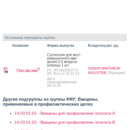
Остальные препараты группы
Название
Форма выпуска
Владелец рег. уд.
Сус­пензия для внут­
ри­мышеч­но­го вве­
дения 0.5 мл/до­за:
шпри­цы 1 шт.
SANOFI WINTHROP
®
Гексаксим
РУ: ЛП-№(006377)-
(Франция)
INDUSTRIE
(РГ-RU) от 31.07.24
Дата
переоформления:
08.10.25
Другие подгруппы из группы КФУ: Вакцины,
применяемые в профилактических целях
14.03.01.01 - Вакцины для профилактики гепатита А
14.03.01.02 - Вакцины для профилактики гепатита В