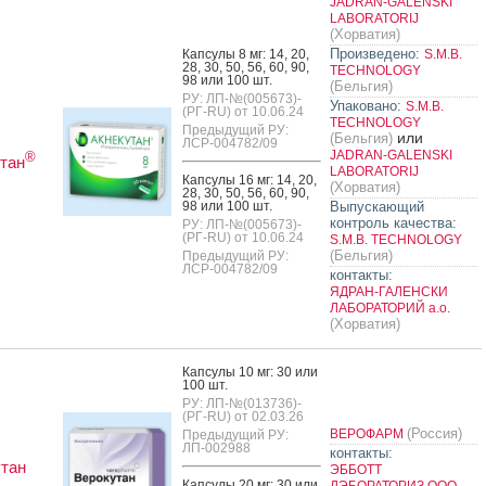
JADRAN-GALENSKI
LABORATORIJ
(Хорватия)
Произведено:
Кап­су­лы 8 мг: 14, 20,
S.M.B.
28, 30, 50, 56, 60, 90,
TECHNOLOGY
98 или 100 шт.
(Бельгия)
РУ: ЛП-№(005673)-
Упаковано:
S.M.B.
(РГ-RU) от 10.06.24
TECHNOLOGY
Предыдущий РУ:
или
(Бельгия)
ЛСР-004782/09
JADRAN-GALENSKI
®
тан
LABORATORIJ
Кап­су­лы 16 мг: 14, 20,
(Хорватия)
28, 30, 50, 56, 60, 90,
98 или 100 шт.
Выпускающий
контроль качества:
РУ: ЛП-№(005673)-
(РГ-RU) от 10.06.24
S.M.B. TECHNOLOGY
(Бельгия)
Предыдущий РУ:
ЛСР-004782/09
контакты:
ЯДРАН-ГАЛЕНСКИ
ЛАБОРАТОРИЙ а.о.
(Хорватия)
Кап­су­лы 10 мг: 30 или
100 шт.
РУ: ЛП-№(013736)-
(РГ-RU) от 02.03.26
(Россия)
ВЕРОФАРМ
Предыдущий РУ:
ЛП-002988
контакты:
тан
ЭББОТТ
Кап­су­лы 20 мг: 30 или