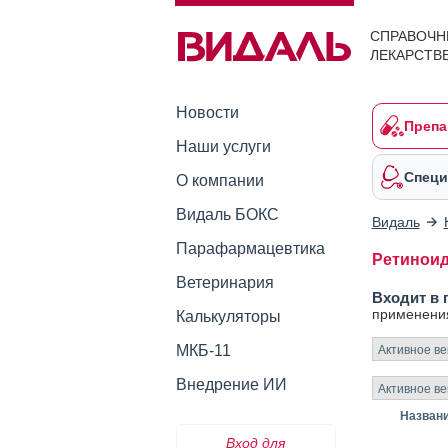
СПРАВОЧН
ЛЕКАРСТВ
Новости
Препа
Наши услуги
Специ
О компании
Видаль БОКС
Видаль
Парафармацевтика
Ретиноид
Ветеринария
Входит в 
применени
Калькуляторы
МКБ-11
Активное в
Внедрение ИИ
Активное в
Назван
Вход для