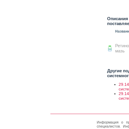
Описания 
поставля
Назван
Ретино
мазь
Другие по
системног
29.14
сист
29.14
сист
Информация о пр
специалистов. Ин