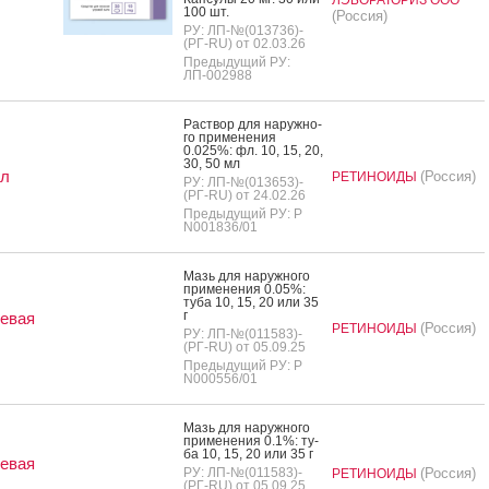
ЛЭБОРАТОРИЗ ООО
100 шт.
(Россия)
РУ: ЛП-№(013736)-
(РГ-RU) от 02.03.26
Предыдущий РУ:
ЛП-002988
Рас­твор для на­руж­но­
го при­мене­ния
0.025%: фл. 10, 15, 20,
30, 50 мл
ол
(Россия)
РЕТИНОИДЫ
РУ: ЛП-№(013653)-
(РГ-RU) от 24.02.26
Предыдущий РУ: Р
N001836/01
Мазь для на­руж­но­го
при­мене­ния 0.05%:
ту­ба 10, 15, 20 или 35
г
евая
(Россия)
РЕТИНОИДЫ
РУ: ЛП-№(011583)-
(РГ-RU) от 05.09.25
Предыдущий РУ: Р
N000556/01
Мазь для на­руж­но­го
при­мене­ния 0.1%: ту­
ба 10, 15, 20 или 35 г
евая
РУ: ЛП-№(011583)-
(Россия)
РЕТИНОИДЫ
(РГ-RU) от 05.09.25