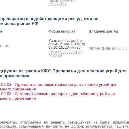
Предыдущий РУ:
ЛП-000828
препаратов с недействующими рег. уд. или не
емые на рынок РФ
ие
Форма выпуска
Владелец рег. уд.
Мазь для на­руж­но­го
при­мене­ния 0.01%: ту­
евая
ба 10, 15, 20 или 35 г
(Россия)
РЕТИНОИДЫ
РУ: Р N000556/01 от
29.08.08
дгруппы из группы КФУ: Препараты для лечения угрей для
о применения
.02.02 - Препараты половых гормонов для лечения угрей для
емного применения
.02.03 - Гомеопатические препараты для лечения угрей для
емного применения
епаратах, отпускаемых по рецепту, размещенная на сайте, предназн
формация, содержащаяся на сайте, не должна использоваться пациен