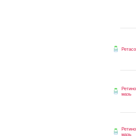
Ретас
Ретино
мазь
Ретино
мазь