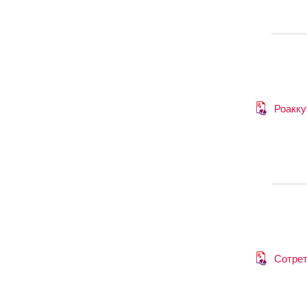
Роакку
Сотре