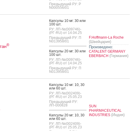
Предыдущий РУ: Р
N000556/01
Кап­су­лы 10 мг: 30 или
100 шт.
РУ: ЛП-№(009746)-
(РГ-RU) от 14.04.25
F.Hoffmann-La Roche
Предыдущий РУ: П
N013958/01
(Швейцария)
®
тан
Произведено:
Кап­су­лы 20 мг: 30 или
CATALENT GERMANY
100 шт.
(Германия)
EBERBACH
РУ: ЛП-№(009746)-
(РГ-RU) от 14.04.25
Предыдущий РУ: П
N013958/01
Кап­су­лы 10 мг: 10, 30
или 60 шт.
РУ: ЛП-№(002409)-
(РГ-RU) от 25.05.23
Предыдущий РУ:
ЛП-000828
SUN
т
PHARMACEUTICAL
(Индия)
INDUSTRIES
Кап­су­лы 20 мг: 10, 30
или 60 шт.
РУ: ЛП-№(002409)-
(РГ-RU) от 25.05.23