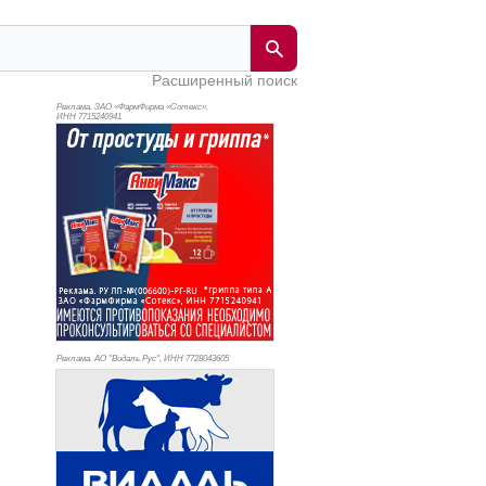
Расширенный поиск
Реклама. ЗАО «ФармФирма «Сотекс»,
ИНН 771
5240941
Реклама. АО "Видаль Рус", ИНН 772
8043605