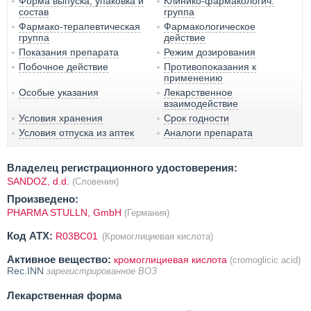
Форма выпуска, упаковка и
Клинико-фармакологич.
состав
группа
Фармако-терапевтическая
Фармакологическое
группа
действие
Показания препарата
Режим дозирования
Побочное действие
Противопоказания к
применению
Особые указания
Лекарственное
взаимодействие
Условия хранения
Срок годности
Условия отпуска из аптек
Аналоги препарата
Владелец регистрационного удостоверения:
SANDOZ, d.d.
(Словения)
Произведено:
PHARMA STULLN, GmbH
(Германия)
Код ATX:
R03BC01
(Кромоглициевая кислота)
Активное вещество:
кромоглициевая кислота
(cromoglicic acid)
Rec.INN
зарегистрированное ВОЗ
Лекарственная форма