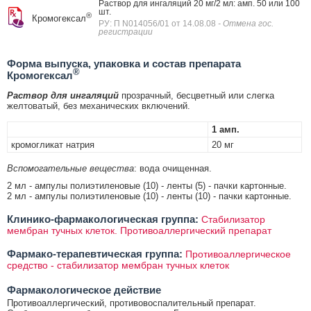
Раствор для ингаляций 20 мг/2 мл: амп. 50 или 100
шт.
®
Кромогексал
РУ: П N014056/01 от 14.08.08
- Отмена гос.
регистрации
Форма выпуска, упаковка и состав препарата
®
Кромогексал
Раствор для ингаляций
прозрачный, бесцветный или слегка
желтоватый, без механических включений.
1 амп.
кромогликат натрия
20 мг
Вспомогательные вещества
: вода очищенная.
2 мл - ампулы полиэтиленовые (10) - ленты (5) - пачки картонные.
2 мл - ампулы полиэтиленовые (10) - ленты (10) - пачки картонные.
Клинико-фармакологическая группа:
Стабилизатор
мембран тучных клеток. Противоаллергический препарат
Фармако-терапевтическая группа:
Противоаллергическое
средство - стабилизатор мембран тучных клеток
Фармакологическое действие
Противоаллергический, противовоспалительный препарат.