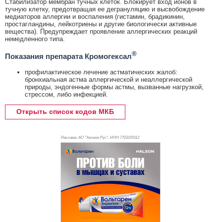
Стабилизатор мембран тучных клеток. Блокирует вход ионов в
тучную клетку, предотвращая ее дегрануляцию и высвобождение
медиаторов аллергии и воспаления (гистамин, брадикинин,
простагландины, лейкотриены и другие биологически активные
вещества). Предупреждает проявление аллергических реакций
немедленного типа.
®
Показания препарата Кромогексал
профилактическое лечение астматических жалоб:
бронхиальная астма аллергической и неаллергической
природы, эндогенные формы астмы, вызванные нагрузкой,
стрессом, либо инфекцией.
Открыть список кодов МКБ
Реклама. АО "Хелеон Рус", ИНН 770
3105112