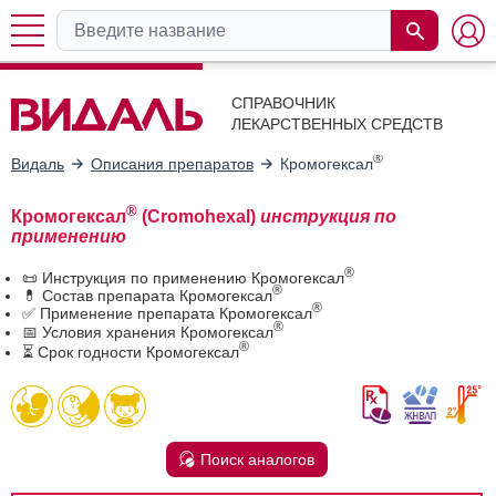
СПРАВОЧНИК
ЛЕКАРСТВЕННЫХ СРЕДСТВ
®
Видаль
Описания препаратов
Кромогексал
®
Кромогексал
(Cromohexal)
инструкция по
применению
®
📜 Инструкция по применению Кромогексал
®
💊 Состав препарата Кромогексал
®
✅ Применение препарата Кромогексал
®
📅 Условия хранения Кромогексал
®
⏳ Срок годности Кромогексал
Поиск аналогов