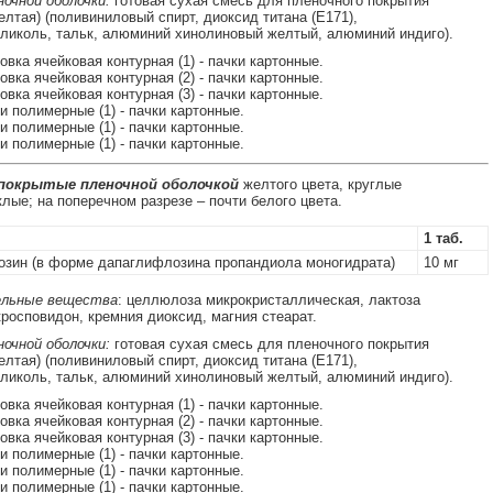
очной оболочки:
готовая сухая смесь для пленочного покрытия
елтая) (поливиниловый спирт, диоксид титана (Е171),
ликоль, тальк, алюминий хинолиновый желтый, алюминий индиго).
ковка ячейковая контурная (1) - пачки картонные.
ковка ячейковая контурная (2) - пачки картонные.
ковка ячейковая контурная (3) - пачки картонные.
ки полимерные (1) - пачки картонные.
ки полимерные (1) - пачки картонные.
ки полимерные (1) - пачки картонные.
 покрытые пленочной оболочкой
желтого цвета, круглые
лые; на поперечном разрезе – почти белого цвета.
1 таб.
зин (в форме дапаглифлозина пропандиола моногидрата)
10 мг
льные вещества
: целлюлоза микрокристаллическая, лактоза
кросповидон, кремния диоксид, магния стеарат.
очной оболочки:
готовая сухая смесь для пленочного покрытия
елтая) (поливиниловый спирт, диоксид титана (Е171),
ликоль, тальк, алюминий хинолиновый желтый, алюминий индиго).
ковка ячейковая контурная (1) - пачки картонные.
ковка ячейковая контурная (2) - пачки картонные.
ковка ячейковая контурная (3) - пачки картонные.
ки полимерные (1) - пачки картонные.
ки полимерные (1) - пачки картонные.
ки полимерные (1) - пачки картонные.