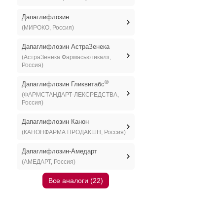
Дапаглифлозин
(МИРОКО, Россия)
Дапаглифлозин АстраЗенека
(АстраЗенека Фармасьютикалз,
Россия)
®
Дапаглифлозин Гликвитабс
(ФАРМСТАНДАРТ-ЛЕКСРЕДСТВА,
Россия)
Дапаглифлозин Канон
(КАНОНФАРМА ПРОДАКШН, Россия)
Дапаглифлозин-Амедарт
(АМЕДАРТ, Россия)
Все аналоги (22)