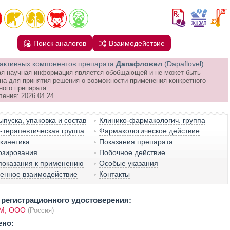
Поиск аналогов
Взаимодействие
активных компонентов препарата
Дапафловел
(Dapaflovel)
я научная информация является обобщающей и не может быть
на для принятия решения о возможности применения конкретного
ного препарата.
ления: 2026.04.24
пуска, упаковка и состав
Клинико-фармакологич. группа
терапевтическая группа
Фармакологическое действие
кинетика
Показания препарата
озирования
Побочное действие
показания к применению
Особые указания
венное взаимодействие
Контакты
регистрационного удостоверения:
М, ООО
(Россия)
ено: