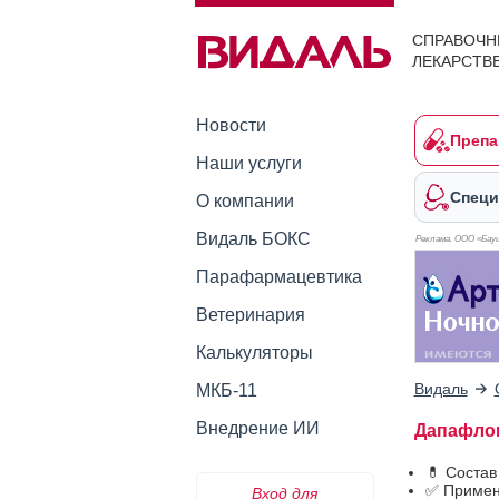
СПРАВОЧН
ЛЕКАРСТВ
Новости
Препа
Наши услуги
Специ
О компании
Видаль БОКС
Реклама. ООО «Бауш
Парафармацевтика
Ветеринария
Калькуляторы
Видаль
МКБ-11
Внедрение ИИ
Дапафлов
💊 Соста
✅ Примен
Вход для