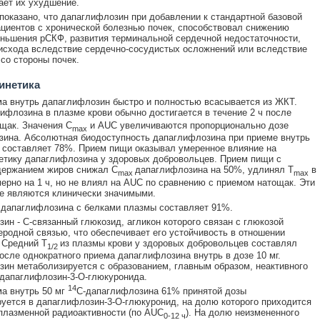
ет их ухудшение.
 показано, что дапаглифлозин при добавлении к стандартной базовой
ациентов с хронической болезнью почек, способствовал снижению
ньшения рСКФ, развития терминальной сердечной недостаточности,
исхода вследствие сердечно-сосудистых осложнений или вследствие
со стороны почек.
инетика
а внутрь дапаглифлозин быстро и полностью всасывается из ЖКТ.
ифлозина в плазме крови обычно достигается в течение 2 ч после
щак. Значения C
и AUC увеличиваются пропорционально дозе
max
ина. Абсолютная биодоступность дапаглифлозина при приеме внутрь
г составляет 78%. Прием пищи оказывал умеренное влияние на
тику дапаглифлозина у здоровых добровольцев. Прием пищи с
держанием жиров снижал C
дапаглифлозина на 50%, удлинял Т
в
max
max
ерно на 1 ч, но не влиял на AUC по сравнению с приемом натощак. Эти
е являются клинически значимыми.
дапаглифлозина с белками плазмы составляет 91%.
ин - С-связанный глюкозид, агликон которого связан с глюкозой
еродной связью, что обеспечивает его устойчивость в отношении
 Средний Т
из плазмы крови у здоровых добровольцев составлял
1/2
после однократного приема дапаглифлозина внутрь в дозе 10 мг.
ин метаболизируется с образованием, главным образом, неактивного
дапаглифлозин-3-О-глюкуронида.
14
а внутрь 50 мг
С-дапаглифлозина 61% принятой дозы
уется в дапаглифлозин-3-О-глюкуронид, на долю которого приходится
лазменной радиоактивности (по AUC
). На долю неизмененного
0-12 ч