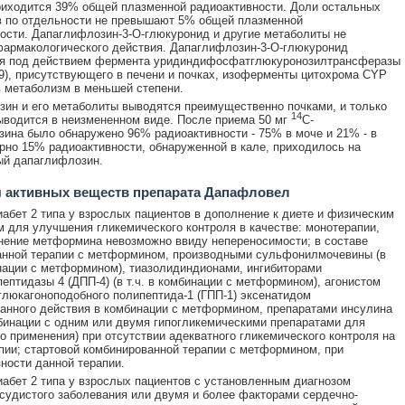
иходится 39% общей плазменной радиоактивности. Доли остальных
в по отдельности не превышают 5% общей плазменной
ости. Дапаглифлозин-3-О-глюкуронид и другие метаболиты не
армакологического действия. Дапаглифлозин-3-О-глюкуронид
я под действием фермента уридиндифосфатглюкуронозилтрансферазы
), присутствующего в печени и почках, изоферменты цитохрома CYP
 метаболизм в меньшей степени.
ин и его метаболиты выводятся преимущественно почками, и только
14
водится в неизмененном виде. После приема 50 мг
С-
ина было обнаружено 96% радиоактивности - 75% в моче и 21% - в
рно 15% радиоактивности, обнаруженной в кале, приходилось на
ый дапаглифлозин.
 активных веществ препарата Дапафловел
абет 2 типа у взрослых пациентов в дополнение к диете и физическим
 для улучшения гликемического контроля в качестве: монотерапии,
нение метформина невозможно ввиду непереносимости; в составе
анной терапии с метформином, производными сульфонилмочевины (в
инации с метформином), тиазолидиндионами, ингибиторами
ептидазы 4 (ДПП-4) (в т.ч. в комбинации с метформином), агонистом
глюкагоноподобного полипептида-1 (ГПП-1) эксенатидом
анного действия в комбинации с метформином, препаратами инсулина
омбинации с одним или двумя гипогликемическими препаратами для
о применения) при отсутствии адекватного гликемического контроля на
пии; стартовой комбинированной терапии с метформином, при
ности данной терапии.
абет 2 типа у взрослых пациентов с установленным диагнозом
судистого заболевания или двумя и более факторами сердечно-