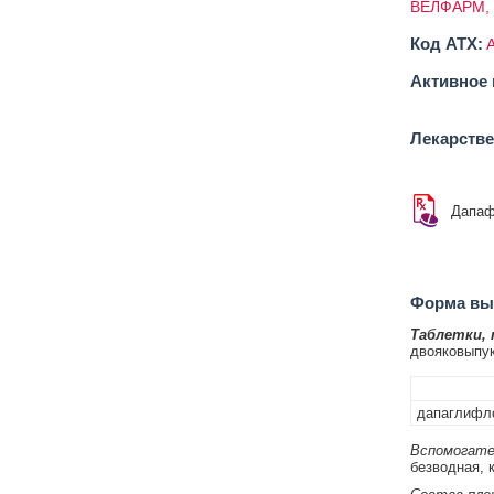
ВЕЛФАРМ,
Код ATX:
Активное 
Лекарств
Дапаф
Форма вып
Таблетки,
двояковыпук
дапаглифло
Вспомогате
безводная, 