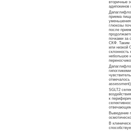
вторичные э
адипокинов 
Дапаглифлоз
приема пищи
уменьшения 
глюкозы поч
после прием
продолжаетс
почками за 
СКФ. Таким 
или низкой 
склонность 
небольшое и
переносчик
Дапаглифлоз
гипогликеми
чувствитель
отмечалось 
assessment)
SGLT2 селек
воздействия
к периферич
селективнос
отвечающем
Выведение г
осмотическо
В клиническ
способствуе