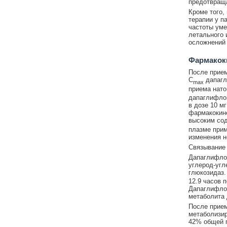
предотвраща
Кроме того,
терапии у п
частоты уме
летального 
осложнений 
Фармакок
После прием
C
дапагл
max
приема нато
дапаглифлоз
в дозе 10 м
фармакокине
высоким со
плазме прим
изменения н
Связывание 
Дапаглифлоз
углерод-угл
глюкозидаз.
12.9 часов 
Дапаглифлоз
метаболита 
После прием
метаболизир
42% общей п