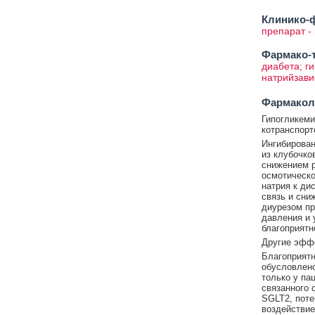
Клинико-ф
препарат -
Фармако-т
диабета; г
натрийзави
Фармакол
Гипогликеми
котранспорт
Ингибирова
из клубочко
снижением р
осмотическо
натрия к ди
связь и сни
диурезом пр
давления и 
благоприятн
Другие эффе
Благоприятн
обусловлено
только у па
связанного 
SGLT2, пот
воздействие