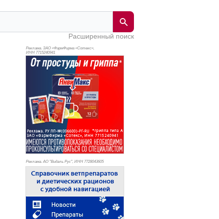
Расширенный поиск
Реклама. ЗАО «ФармФирма «Сотекс»,
ИНН 771
5240941
Реклама. АО "Видаль Рус", ИНН 772
8043605