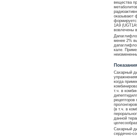
вещества пр
метаболито
радиоактивн
оказывают ф
формируетс
1А9 (UGT1A9
вовлечены в
Дапаглифлоз
менее 2% вы
дапаглифлоз
кале. Приме
неизмененн
Показания
Сахарный ди
упражнениям
когда приме
комбиниров
т.ч. в комб
дипептидилп
рецепторов 
пролонгиров
(в т.ч. в к
пероральног
данной тера
целесообраз
Сахарный ди
сердечно-со