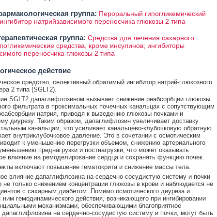
армакологическая группа:
Пероральный гипогликемический
 ингибитор натрийзависимого переносчика глюкозы 2 типа
ерапевтическая группа:
Средства для лечения сахарного
ипогликемические средства, кроме инсулинов; ингибиторы
симого переносчика глюкозы 2 типа
огическое действие
ческое средство, селективный обратимый ингибитор натрий-глюкозного
ера 2 типа (SGLT2).
ние SGLT2 дапаглифлозином вызывает снижение реабсорбции глюкозы
вого фильтрата в проксимальных почечных канальцах с сопутствующим
еабсорбции натрия, приводя к выведению глюкозы почками и
му диурезу. Таким образом, дапаглифлозин увеличивает доставку
стальным канальцам, что усиливает канальцево-клубочковую обратную
жает внутриклубочковое давление. Это в сочетании с осмотическим
иводит к уменьшению перегрузки объемом, снижению артериального
уменьшению преднагрузки и постнагрузки, что может оказывать
ое влияние на ремоделирование сердца и сохранять функцию почек.
кты включают повышение гематокрита и снижение массы тела.
ое влияние дапаглифлозина на сердечно-сосудистую систему и почки
 не только снижением концентрации глюкозы в крови и наблюдается не
циентов с сахарным диабетом. Помимо осмотического диуреза и
с ним гемодинамического действия, возникающего при ингибировании
енциальными механизмами, обеспечивающими благоприятное
 дапаглифлозина на сердечно-сосудистую систему и почки, могут быть