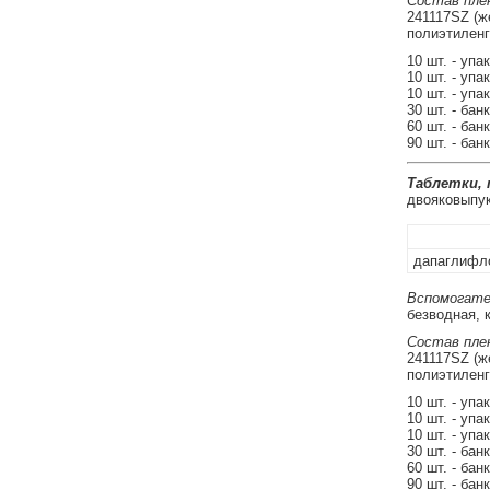
Состав плен
241117SZ (ж
полиэтиленг
10 шт. - упа
10 шт. - упа
10 шт. - упа
30 шт. - бан
60 шт. - бан
90 шт. - бан
Таблетки,
двояковыпук
дапаглифло
Вспомогате
безводная, 
Состав плен
241117SZ (ж
полиэтиленг
10 шт. - упа
10 шт. - упа
10 шт. - упа
30 шт. - бан
60 шт. - бан
90 шт. - бан