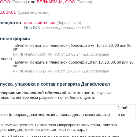
 ООО
или
ВЕЛФАРМ-М, ООО
(Россия)
(Россия)
A10BK01
(Дапаглифлозин)
вещество:
дапаглифлозин
(dapagliflozin)
Rec.INN
зарегистрированное ВОЗ
енные формы
Таблетки, покрытые пленочной оболочкой 5 мг: 10, 20, 30, 60 или 90
шт.
РУ: ЛП-№(004663)-(РГ-RU) от 19.02.24
- Действующее
ловел
Таблетки, покрытые пленочной оболочкой 10 мг: 10, 20, 30, 60 или 90
шт.
РУ: ЛП-№(004663)-(РГ-RU) от 19.02.24
- Действующее
уска, упаковка и состав препарата Дапафловел
 покрытые пленочной оболочкой
желтого цвета, круглые
лые; на поперечном разрезе – почти белого цвета.
1 таб.
зин (в форме дапаглифлозина пропандиола моногидрата)
5 мг
льные вещества
: целлюлоза микрокристаллическая, лактоза
кросповидон, кремния диоксид, магния стеарат.