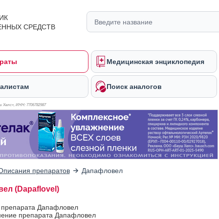
ИК
ЕННЫХ СРЕДСТВ
раты
Медицинская энциклопедия
алистам
Поиск аналогов
 Хелс», ИНН: 770
6782987
Описания препаратов
Дапафловел
ел (Dapaflovel)
в препарата Дапафловел
ение препарата Дапафловел