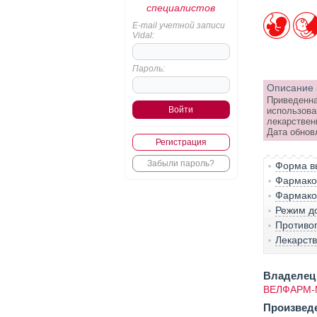
специалистов
E-mail учетной записи
Vidal:
Пароль:
Описание 
Приведенна
использова
лекарствен
Дата обнов
Регистрация
Забыли пароль?
Форма вы
Фармако-
Фармако
Режим д
Противо
Лекарст
Владелец 
ВЕЛФАРМ-
Произвед