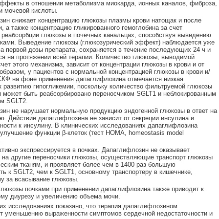
ффекты в отношении метаболизма миокарда, ионных каналов, фиброза,
и мочевой кислоты.
ин снижает концентрацию глюкозы плазмы крови натощак и после
, а также концентрацию гликированного гемоглобина за счет
реабсорбции глюкозы в почечных канальцах, способствуя выведению
ками. Выведение глюкозы (глюкозурический эффект) наблюдается уже
а первой дозы препарата, сохраняется в течение последующих 24 ч и
я на протяжении всей терапии. Количество глюкозы, выводимой
счет этого механизма, зависит от концентрации глюкозы в крови и от
образом, у пациентов с нормальной концентрацией глюкозы в крови и/
СКФ на фоне применения дапаглифлозина отмечается низкая
к развитию гипогликемии, поскольку количество фильтруемой глюкозы
 может быть реабсорбировано переносчиком SGLT1 и неблокированным
ом SGLT2.
ин не нарушает нормальную продукцию эндогенной глюкозы в ответ на
ю. Действие дапаглифлозина не зависит от секреции инсулина и
ности к инсулину. В клинических исследованиях дапаглифлозина
улучшение функции β-клеток (тест НОМА, homeostasis model
.
тивно экспрессируется в почках. Дапаглифлозин не оказывает
 на другие переносчики глюкозы, осуществляющие транспорт глюкозы
еским тканям, и проявляет более чем в 1400 раз большую
ть к SGLT2, чем к SGLT1, основному транспортеру в кишечнике,
у за всасывание глюкозы.
люкозы почками при применении дапаглифлозина также приводит к
му диурезу и увеличению объема мочи.
их исследованиях показано, что терапия дапаглифлозином
т уменьшению выраженности симптомов сердечной недостаточности и