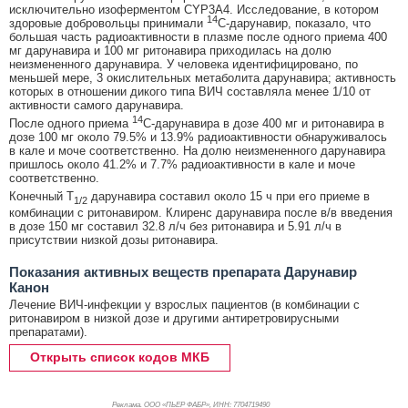
исключительно изоферментом CYP3A4. Исследование, в котором
14
здоровые добровольцы принимали
C-дарунавир, показало, что
большая часть радиоактивности в плазме после одного приема 400
мг дарунавира и 100 мг ритонавира приходилась на долю
неизмененного дарунавира. У человека идентифицировано, по
меньшей мере, 3 окислительных метаболита дарунавира; активность
которых в отношении дикого типа ВИЧ составляла менее 1/10 от
активности самого дарунавира.
14
После одного приема
C-дарунавира в дозе 400 мг и ритонавира в
дозе 100 мг около 79.5% и 13.9% радиоактивности обнаруживалось
в кале и моче соответственно. На долю неизмененного дарунавира
пришлось около 41.2% и 7.7% радиоактивности в кале и моче
соответственно.
Конечный T
дарунавира составил около 15 ч при его приеме в
1/2
комбинации с ритонавиром. Клиренс дарунавира после в/в введения
в дозе 150 мг составил 32.8 л/ч без ритонавира и 5.91 л/ч в
присутствии низкой дозы ритонавира.
Показания активных веществ препарата Дарунавир
Канон
Лечение ВИЧ-инфекции у взрослых пациентов (в комбинации с
ритонавиром в низкой дозе и другими антиретровирусными
препаратами).
Открыть список кодов МКБ
Реклама. ООО «ПЬЕР ФАБР», ИНН: 770
4719490