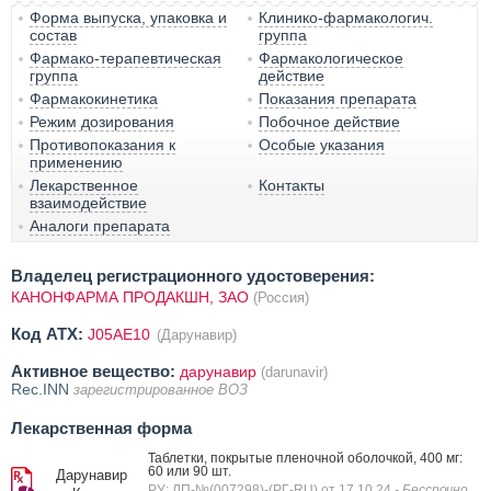
Форма выпуска, упаковка и
Клинико-фармакологич.
состав
группа
Фармако-терапевтическая
Фармакологическое
группа
действие
Фармакокинетика
Показания препарата
Режим дозирования
Побочное действие
Противопоказания к
Особые указания
применению
Лекарственное
Контакты
взаимодействие
Аналоги препарата
Владелец регистрационного удостоверения:
КАНОНФАРМА ПРОДАКШН, ЗАО
(Россия)
Код ATX:
J05AE10
(Дарунавир)
Активное вещество:
дарунавир
(darunavir)
Rec.INN
зарегистрированное ВОЗ
Лекарственная форма
Таблетки, покрытые пленочной оболочкой, 400 мг:
60 или 90 шт.
Дарунавир
РУ: ЛП-№(007298)-(РГ-RU) от 17.10.24
- Бессрочно