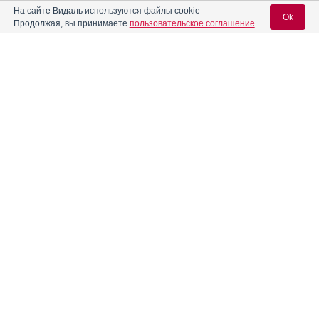
На сайте Видаль используются файлы cookie
Ok
Продолжая, вы принимаете
пользовательское соглашение
.
Содержание
Вход для специалистов
E-mail учетной записи Vidal:
Форма выпуска, упаковка и состав
Клинико-фармакологич. группа
Пароль:
Фармако-терапевтическая группа
Фармакологическое действие
Фармакокинетика
Показания препарата
Регистрация
Забыли пароль?
Режим дозирования
Побочное действие