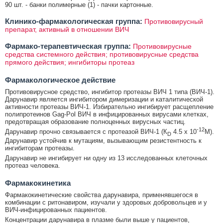
90 шт. - банки полимерные (1) - пачки картонные.
Клинико-фармакологическая группа:
Противовирусный
препарат, активный в отношении ВИЧ
Фармако-терапевтическая группа:
Противовирусные
средства системного действия; противовирусные средства
прямого действия; ингибиторы протеаз
Фармакологическое действие
Противовирусное средство, ингибитор протеазы ВИЧ 1 типа (ВИЧ-1).
Дарунавир является ингибитором димеризации и каталитической
активности протеазы ВИЧ-1. Избирательно ингибирует расщепление
полипротеинов Gag-Pol ВИЧ в инфицированных вирусами клетках,
предотвращая образование полноценных вирусных частиц.
-12
Дарунавир прочно связывается с протеазой ВИЧ-1 (К
4.5 х 10
М).
D
Дарунавир устойчив к мутациям, вызывающим резистентность к
ингибиторам протеазы.
Дарунавир не ингибирует ни одну из 13 исследованных клеточных
протеаз человека.
Фармакокинетика
Фармакокинетические свойства дарунавира, применявшегося в
комбинации с ритонавиром, изучали у здоровых добровольцев и у
ВИЧ-инфицированных пациентов.
Концентрации дарунавира в плазме были выше у пациентов,