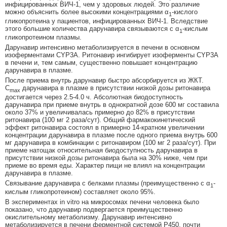
инфицированных ВИЧ-1, чем у здоровых людей. Это различие
можно объяснить более высокими концентрациями α
-кислого
1
гликопротеина у пациентов, инфицированных ВИЧ-1. Вследствие
этого большие количества дарунавира связываются с α
-кислым
1
гликопротеином плазмы.
Дарунавир интенсивно метаболизируется в печени в основном
изоферментами CYP3A. Ритонавир ингибирует изоферменты CYP3A
в печени и, тем самым, существенно повышает концентрацию
дарунавира в плазме.
После приема внутрь дарунавир быстро абсорбируется из ЖКТ.
C
дарунавира в плазме в присутствии низкой дозы ритонавира
max
достигается через 2.5-4.0 ч. Абсолютная биодоступность
дарунавира при приеме внутрь в однократной дозе 600 мг составила
около 37% и увеличивалась примерно до 82% в присутствии
ритонавира (100 мг 2 раза/сут). Общий фармакокинетический
эффект ритонавира состоял в примерно 14-кратном увеличении
концентрации дарунавира в плазме после одного приема внутрь 600
мг дарунавира в комбинации с ритонавиром (100 мг 2 раза/сут). При
приеме натощак относительная биодоступность дарунавира в
присутствии низкой дозы ритонавира была на 30% ниже, чем при
приеме во время еды. Характер пищи не влиял на концентрации
дарунавира в плазме.
Связывание дарунавира с белками плазмы (преимущественно с α
-
1
кислым гликопротеином) составляет около 95%.
В экспериментах in vitro на микросомах печени человека было
показано, что дарунавир подвергается преимущественно
окислительному метаболизму. Дарунавир интенсивно
метаболизируется в печени ферментной системой P450, почти