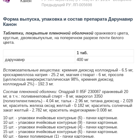
Канон
Предыдущий РУ: ЛП-005698
Форма выпуска, упаковка и состав препарата Дарунавир
Канон
Таблетки, покрытые пленочной оболочкой
оранжевого цвета,
круглые, двояковыпуклые, на поперечном разрезе почти белого
цвета.
1 таб.
дарунавир
400 мг
Вспомогательные вещества
: кремния диоксид коллоидный - 6.5 мг,
кроскармеллоза натрия - 25.2 мг, магния стеарат - 6 мг, просолв
(целлюлоза микрокристаллическая 98%, кремния диоксид
коллоидный 2%) - 192.3 мг.
Состав пленочной оболочки:
Опадрай II 85F 230087 оранжевый 20
мг, в т.ч.: поливиниловый спирт - 8 мг, макрогол 3350
(полиэтиленгликоль) - 4.04 мг, тальк - 2.96 мг, титана диоксид - 2.028
мг, краситель железа оксид желтый - 0.182 мг, краситель солнечный
закат желтый - 2.782 мг, краситель индигокармин 0.008 мг.
10 шт. - упаковки ячейковые контурные (6) - пачки картонные.
10 шт. - упаковки ячейковые контурные (9) - пачки картонные.
15 шт. - упаковки ячейковые контурные (4) - пачки картонные.
15 шт. - упаковки ячейковые контурные (6) - пачки картонные.
60 шт. - банки полимерные (1) - пачки картонные.