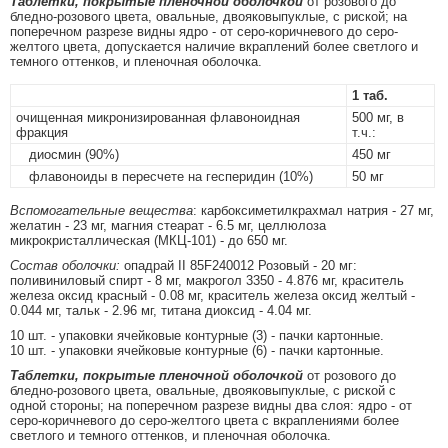
Таблетки, покрытые пленочной оболочкой
от розового до
бледно-розового цвета, овальные, двояковыпуклые, с риской; на
поперечном разрезе видны ядро - от серо-коричневого до серо-
желтого цвета, допускается наличие вкраплений более светлого и
темного оттенков, и пленочная оболочка.
1 таб.
очищенная микронизированная флавоноидная
500 мг, в
фракция
т.ч.:
диосмин (90%)
450 мг
флавоноиды в пересчете на гесперидин (10%)
50 мг
Вспомогательные вещества
: карбоксиметилкрахмал натрия - 27 мг,
желатин - 23 мг, магния стеарат - 6.5 мг, целлюлоза
микрокристаллическая (МКЦ-101) - до 650 мг.
Состав оболочки:
опадрай II 85F240012 Розовый - 20 мг:
поливиниловый спирт - 8 мг, макрогол 3350 - 4.876 мг, краситель
железа оксид красный - 0.08 мг, краситель железа оксид желтый -
0.044 мг, тальк - 2.96 мг, титана диоксид - 4.04 мг.
10 шт. - упаковки ячейковые контурные (3) - пачки картонные.
10 шт. - упаковки ячейковые контурные (6) - пачки картонные.
Таблетки, покрытые пленочной оболочкой
от розового до
бледно-розового цвета, овальные, двояковыпуклые, с риской с
одной стороны; на поперечном разрезе видны два слоя: ядро - от
серо-коричневого до серо-желтого цвета с вкраплениями более
светлого и темного оттенков, и пленочная оболочка.