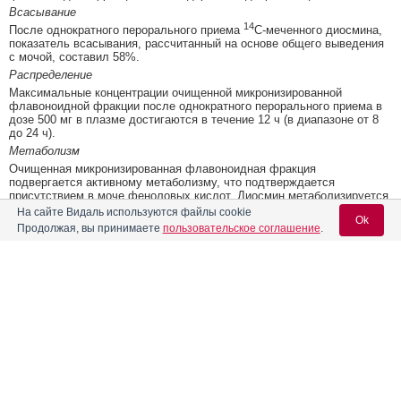
Всасывание
14
После однократного перорального приема
C-меченного диосмина,
показатель всасывания, рассчитанный на основе общего выведения
с мочой, составил 58%.
Распределение
Максимальные концентрации очищенной микронизированной
флавоноидной фракции после однократного перорального приема в
дозе 500 мг в плазме достигаются в течение 12 ч (в диапазоне от 8
до 24 ч).
Метаболизм
Очищенная микронизированная флавоноидная фракция
подвергается активному метаболизму, что подтверждается
присутствием в моче феноловых кислот. Диосмин метаболизируется
до агликона диосметина, который в дальнейшем превращается в
На сайте Видаль используются файлы cookie
Ok
энтероцитах в циркулирующие производные глюкуроновой кислоты и
Продолжая, вы принимаете
пользовательское соглашение
.
различные фенольные кислоты, включая гиппуриновую кислоту.
Выведение
В первые 24 часа после однократного перорального приема
выведение происходит главным образом с мочой, при этом за
Содержание
Вход для специалистов
указанный период времени выводится 31% от принятой пероральной
дозы. При полном выведении препарата 109±23%, 58±20% от
E-mail учетной записи Vidal:
Форма выпуска, упаковка и состав
принятой дозы выводится с мочой, а 51±24% от принятой дозы
выводится с калом (основная часть препарата, выделяемая с калом,
выводится через 24 часа). По результатам измерения концентрации
Клинико-фармакологич. группа
диосметина в плазме крови после однократного перорального
Пароль:
приема 500 мг препарата, его T
составляет приблизительно 11 ч.
1/2
Фармако-терапевтическая группа