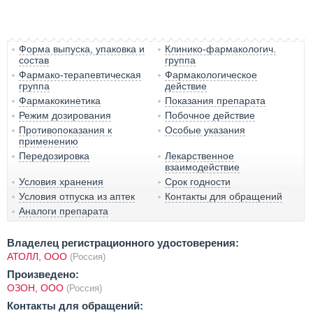
Форма выпуска, упаковка и
Клинико-фармакологич.
состав
группа
Фармако-терапевтическая
Фармакологическое
группа
действие
Фармакокинетика
Показания препарата
Режим дозирования
Побочное действие
Противопоказания к
Особые указания
применению
Передозировка
Лекарственное
взаимодействие
Условия хранения
Срок годности
Условия отпуска из аптек
Контакты для обращений
Аналоги препарата
Владелец регистрационного удостоверения:
АТОЛЛ, ООО
(Россия)
Произведено:
ОЗОН, ООО
(Россия)
Контакты для обращений: