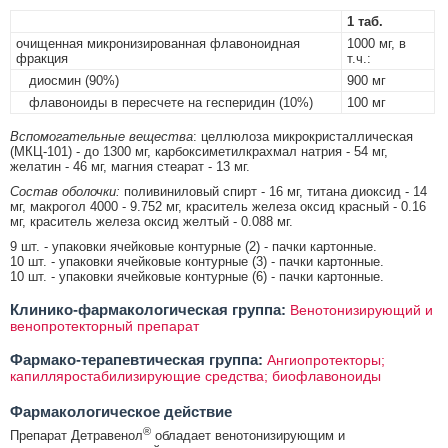
1 таб.
очищенная микронизированная флавоноидная
1000 мг, в
фракция
т.ч.:
диосмин (90%)
900 мг
флавоноиды в пересчете на гесперидин (10%)
100 мг
Вспомогательные вещества
: целлюлоза микрокристаллическая
(МКЦ-101) - до 1300 мг, карбоксиметилкрахмал натрия - 54 мг,
желатин - 46 мг, магния стеарат - 13 мг.
Состав оболочки:
поливиниловый спирт - 16 мг, титана диоксид - 14
мг, макрогол 4000 - 9.752 мг, краситель железа оксид красный - 0.16
мг, краситель железа оксид желтый - 0.088 мг.
9 шт. - упаковки ячейковые контурные (2) - пачки картонные.
10 шт. - упаковки ячейковые контурные (3) - пачки картонные.
10 шт. - упаковки ячейковые контурные (6) - пачки картонные.
Клинико-фармакологическая группа:
Венотонизирующий и
венопротекторный препарат
Фармако-терапевтическая группа:
Ангиопротекторы;
капилляростабилизирующие средства; биофлавоноиды
Фармакологическое действие
®
Препарат Детравенол
обладает венотонизирующим и