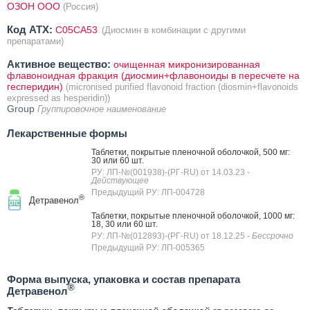
ОЗОН ООО
(Россия)
Код ATX:
C05CA53
(Диосмин в комбинации с другими
препаратами)
Активное вещество:
очищенная микронизированная
флавоноидная фракция (диосмин+флавоноиды в пересчете на
гесперидин)
(micronised purified flavonoid fraction (diosmin+flavonoids
expressed as hesperidin))
Group
Группировочное наименование
Лекарственные формы
Таблетки, покрытые пленочной оболочкой, 500 мг:
30 или 60 шт.
РУ: ЛП-№(001938)-(РГ-RU) от 14.03.23
-
Действующее
Предыдущий РУ: ЛП-004728
®
Детравенол
Таблетки, покрытые пленочной оболочкой, 1000 мг:
18, 30 или 60 шт.
РУ: ЛП-№(012893)-(РГ-RU) от 18.12.25
- Бессрочно
Предыдущий РУ: ЛП-005365
Форма выпуска, упаковка и состав препарата
®
Детравенол