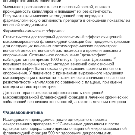
ангиопротективным свойствами.
Уменьшает растяжимость вен и венозный застой, снижает
проницаемость капилляров и повышает их резистентность.
Результаты клинических исследований подтверждают
фармакологическую активность препарата в отношении показателей
венозной гемодинамики.
Фармакодинамические эффекты
Статистически достоверный дозозависимый эффект очищенной
микронизированной флавоноидной фракции был продемонстрирован
для следующих венозных плетизмографических параметров:
венозной емкости, венозной растяжимости и времени венозного
опорожнения. Оптимальное соотношение "доза-эффект"
®
наблюдается при приеме 1000 мг/сут. Препарат Детравенол
повышает венозный тонус: методом венозной окклюзионной
плетизмографии было показано уменьшение времени венозного
опорожнения. У пациентов с признаками выраженного нарушения
микроциркуляции отмечается статистически значимое повышение
резистентности капилляров по сравнению с плацебо, при оценке
методом ангиостереометрии.
Доказана терапевтическая эффективность очищенной
микронизированной флавоноидной фракции в лечении хронических
заболеваний вен нижних конечностей, а также в лечении геморроя.
Фармакокинетика
Исследования проводились после однократного приема
14
лекарственного препарата с
C-меченным диосмином и после
однократного перорального приема очищенной микронизированной
флавоноидной фракции 500 мг здоровыми добровольцами.