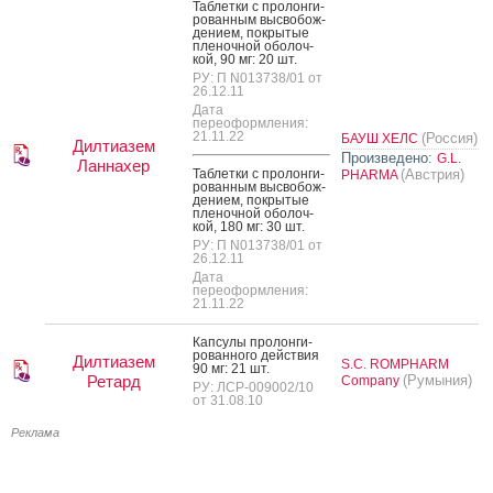
Таб­летки с про­лон­ги­
рован­ным выс­во­бож­
де­ни­ем, пок­ры­тые
пле­ноч­ной обо­лоч­
кой, 90 мг: 20 шт.
РУ: П N013738/01 от
26.12.11
Дата
переоформления:
21.11.22
(Россия)
БАУШ ХЕЛС
Дилтиазем
Произведено:
G.L.
Ланнахер
Таб­летки с про­лон­ги­
(Австрия)
PHARMA
рован­ным выс­во­бож­
де­ни­ем, пок­ры­тые
пле­ноч­ной обо­лоч­
кой, 180 мг: 30 шт.
РУ: П N013738/01 от
26.12.11
Дата
переоформления:
21.11.22
Кап­су­лы про­лон­ги­
рован­но­го дей­ствия
Дилтиазем
S.C. ROMPHARM
90 мг: 21 шт.
Ретард
(Румыния)
Company
РУ: ЛСР-009002/10
от 31.08.10
Реклама