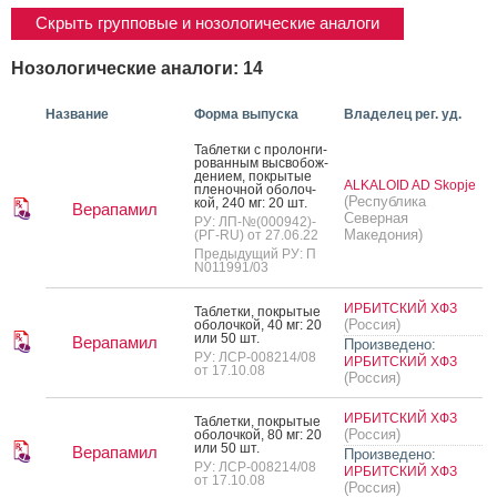
Скрыть групповые и нозологические аналоги
Нозологические аналоги: 14
Название
Форма выпуска
Владелец рег. уд.
Таб­летки с про­лон­ги­
рован­ным выс­во­бож­
де­ни­ем, пок­ры­тые
ALKALOID AD Skopje
пле­ноч­ной обо­лоч­
(Республика
кой, 240 мг: 20 шт.
Верапамил
Северная
РУ: ЛП-№(000942)-
Македония)
(РГ-RU) от 27.06.22
Предыдущий РУ: П
N011991/03
ИРБИТСКИЙ ХФЗ
Таб­летки, пок­ры­тые
(Россия)
обо­лоч­кой, 40 мг: 20
или 50 шт.
Верапамил
Произведено:
РУ: ЛСР-008214/08
ИРБИТСКИЙ ХФЗ
от 17.10.08
(Россия)
ИРБИТСКИЙ ХФЗ
Таб­летки, пок­ры­тые
(Россия)
обо­лоч­кой, 80 мг: 20
или 50 шт.
Верапамил
Произведено:
РУ: ЛСР-008214/08
ИРБИТСКИЙ ХФЗ
от 17.10.08
(Россия)