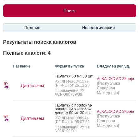
Полные
Нозологические
Результаты поиска аналогов
Полные аналоги: 4
Название
Форма выпуска
Владелец рег. уд.
Таб­летки 60 мг: 30 шт.
ALKALOID AD Skopje
РУ: ЛП-№(004157)-
(Республика
Дилтиазем
(РГ-RU) от 26.12.23
Северная
Предыдущий РУ:
Македония)
ЛСР-000739/09
Таб­летки с про­лон­ги­
рован­ным выс­во­бож­
ALKALOID AD Skopje
де­ни­ем 90 мг: 30 шт.
(Республика
Дилтиазем
РУ: ЛП-№(000994)-
Северная
(РГ-RU) от 08.07.22
Македония)
Предыдущий РУ: П
N016190/01