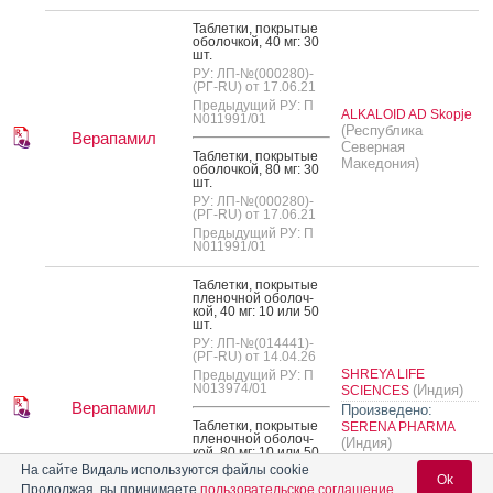
Таб­летки, пок­ры­тые
обо­лоч­кой, 40 мг: 30
шт.
РУ: ЛП-№(000280)-
(РГ-RU) от 17.06.21
Предыдущий РУ: П
ALKALOID AD Skopje
N011991/01
(Республика
Верапамил
Северная
Таб­летки, пок­ры­тые
Македония)
обо­лоч­кой, 80 мг: 30
шт.
РУ: ЛП-№(000280)-
(РГ-RU) от 17.06.21
Предыдущий РУ: П
N011991/01
Таб­летки, пок­ры­тые
пле­ноч­ной обо­лоч­
кой, 40 мг: 10 или 50
шт.
РУ: ЛП-№(014441)-
(РГ-RU) от 14.04.26
SHREYA LIFE
Предыдущий РУ: П
N013974/01
(Индия)
SCIENCES
Верапамил
Произведено:
Таб­летки, пок­ры­тые
SERENA PHARMA
пле­ноч­ной обо­лоч­
(Индия)
кой, 80 мг: 10 или 50
шт.
На сайте Видаль используются файлы cookie
Ok
РУ: ЛП-№(014441)-
Продолжая, вы принимаете
пользовательское соглашение
.