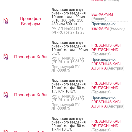
Эмуль­сия для внут­
ри­вен­но­го вве­дения
ВЕЛФАРМ-М
10 мг/мл: амп. 20 мл
Пропофол
(Россия)
5, 10, 100, 240, 250,
Велфарм
480 или 500 шт.
Произведено:
(Россия)
ВЕЛФАРМ
РУ: ЛП-№(004173)-
(РГ-RU) от 27.12.23
Эмуль­сия для внут­
FRESENIUS KABI
ри­вен­но­го вве­дения
10 мг/1 мл: амп. 20 мл
DEUTSCHLAND
5 шт.
(Германия)
Пропофол Каби
РУ: ЛП-№(010559)-
Произведено:
(РГ-RU) от 16.06.25
FRESENIUS KABI
Предыдущий РУ:
(Австрия)
AUSTRIA
ЛП-000875
Эмуль­сия для внут­
FRESENIUS KABI
ри­вен­но­го вве­дения
10 мг/1 мл: фл. 50 мл
DEUTSCHLAND
1, 5 или 10 шт.
(Германия)
Пропофол Каби
РУ: ЛП-№(010559)-
Произведено:
(РГ-RU) от 16.06.25
FRESENIUS KABI
Предыдущий РУ:
(Австрия)
AUSTRIA
ЛП-000875
Эмуль­сия для внут­
FRESENIUS KABI
ри­вен­но­го вве­дения
20 мг/1 мл: фл. 50 мл
DEUTSCHLAND
1 или 10 шт.
(Германия)