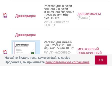
Рас­твор для внут­ри­
вен­но­го и внут­ри­
мышеч­но­го вве­дения
ДАЛЬХИМФАРМ
0.25% (5 мг/2 мл):
Дроперидол
(Россия)
амп. 10 шт.
РУ: ЛП-000492 от
01.03.11
Дроперидол
Рас­твор для инъ­ек­
ций 0.25% (12.5 мг/5
мл): амп. 5 или 10 шт.
МОСКОВСКИЙ
РУ: ЛП-№(006886)-
ЭНДОКРИННЫЙ
(РГ-RU) от 13.09.24
(Россия)
ЗАВОД
На сайте Видаль используются файлы cookie
Предыдущий РУ: Р
Ok
Продолжая, вы принимаете
пользовательское соглашение
.
N000369/01
Вход для специалистов
Дроперидол
E-mail учетной записи Vidal:
Рас­твор для инъ­ек­
ций 0.25% (5 мг/2 мл):
амп. 5 или 10 шт.
МОСКОВСКИЙ
РУ: ЛП-№(006886)-
ЭНДОКРИННЫЙ
(РГ-RU) от 13.09.24
(Россия)
ЗАВОД
Пароль:
Предыдущий РУ: Р
N000369/01