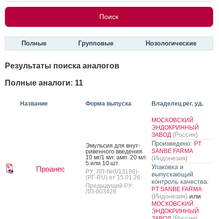
Полные
Групповые
Нозологические
Результаты поиска аналогов
Полные аналоги: 11
Название
Форма выпуска
Владелец рег. уд.
МОСКОВСКИЙ
ЭНДОКРИННЫЙ
(Россия)
ЗАВОД
Произведено:
PT
Эмуль­сия для внут­
SANBE FARMA
ри­вен­но­го вве­дения
10 мг/1 мл: амп. 20 мл
(Индонезия)
5 или 10 шт.
Упаковка и
Проанес
РУ: ЛП-№(013198)-
выпускающий
(РГ-RU) от 15.01.26
контроль качества:
Предыдущий РУ:
PT SANBE FARMA
ЛП-003428
или
(Индонезия)
МОСКОВСКИЙ
ЭНДОКРИННЫЙ
(Россия)
ЗАВОД