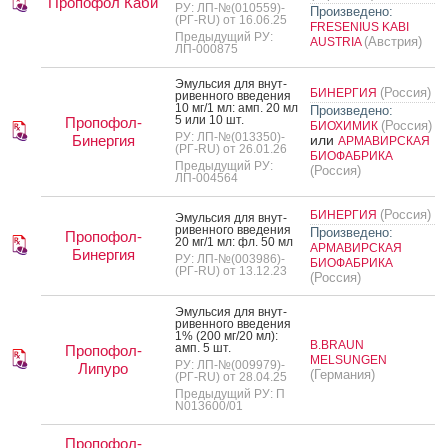
Пропофол Каби
РУ: ЛП-№(010559)-
Произведено:
(РГ-RU) от 16.06.25
FRESENIUS KABI
Предыдущий РУ:
(Австрия)
AUSTRIA
ЛП-000875
Эмуль­сия для внут­
(Россия)
БИНЕРГИЯ
ри­вен­но­го вве­дения
10 мг/1 мл: амп. 20 мл
Произведено:
5 или 10 шт.
Пропофол-
(Россия)
БИОХИМИК
РУ: ЛП-№(013350)-
Бинергия
или
АРМАВИРСКАЯ
(РГ-RU) от 26.01.26
БИОФАБРИКА
Предыдущий РУ:
(Россия)
ЛП-004564
(Россия)
БИНЕРГИЯ
Эмуль­сия для внут­
ри­вен­но­го вве­дения
Произведено:
Пропофол-
20 мг/1 мл: фл. 50 мл
АРМАВИРСКАЯ
Бинергия
РУ: ЛП-№(003986)-
БИОФАБРИКА
(РГ-RU) от 13.12.23
(Россия)
Эмуль­сия для внут­
ри­вен­но­го вве­дения
1% (200 мг/20 мл):
B.BRAUN
амп. 5 шт.
Пропофол-
MELSUNGEN
РУ: ЛП-№(009979)-
Липуро
(Германия)
(РГ-RU) от 28.04.25
Предыдущий РУ: П
N013600/01
Пропофол-