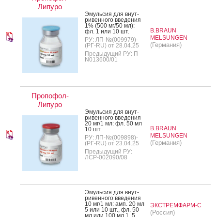
Липуро
Эмуль­сия для внут­
ри­вен­но­го вве­дения
1% (500 мг/50 мл):
B.BRAUN
фл. 1 или 10 шт.
MELSUNGEN
РУ: ЛП-№(009979)-
(Германия)
(РГ-RU) от 28.04.25
Предыдущий РУ: П
N013600/01
Пропофол-
Липуро
Эмуль­сия для внут­
ри­вен­но­го вве­дения
20 мг/1 мл: фл. 50 мл
B.BRAUN
10 шт.
MELSUNGEN
РУ: ЛП-№(009898)-
(Германия)
(РГ-RU) от 23.04.25
Предыдущий РУ:
ЛСР-002090/08
Эмуль­сия для внут­
ри­вен­но­го вве­дения
10 мг/1 мл: амп. 20 мл
ЭКСТРЕМФАРМ-С
5 или 10 шт., фл. 50
(Россия)
мл или 100 мл 1, 5