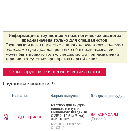
Информация о групповых и нозологических аналогах
предназначена только для специалистов.
Групповые и нозологические аналоги
не являются полными
аналогами препаратов
, решение об их использовании
может быть принято только специалистом при назначении
терапии в отсутствие препаратов первой линии.
Скрыть групповые и нозологические аналоги
Групповые аналоги: 9
Название
Форма выпуска
Владелец рег. уд.
Рас­твор для внут­ри­
вен­но­го и внут­ри­
мышеч­но­го вве­дения
ДАЛЬХИМФАРМ
0.25% (12.5 мг/5 мл):
Дроперидол
(Россия)
амп. 10 шт.
РУ: ЛП-000492 от
01.03.11