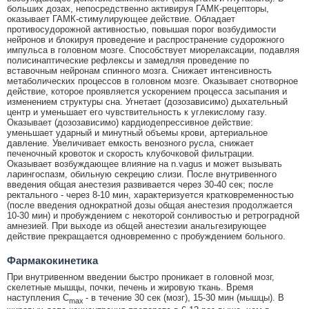
больших дозах, непосредственно активируя ГАМК-рецепторы,
оказывает ГАМК-стимулирующее действие. Обладает
противосудорожной активностью, повышая порог возбудимости
нейронов и блокируя проведение и распространение судорожного
импульса в головном мозге. Способствует миорелаксации, подавляя
полисинаптические рефлексы и замедляя проведение по
вставочным нейронам спинного мозга. Снижает интенсивность
метаболических процессов в головном мозге. Оказывает снотворное
действие, которое проявляется ускорением процесса засыпания и
изменением структуры сна. Угнетает (дозозависимо) дыхательный
центр и уменьшает его чувствительность к углекислому газу.
Оказывает (дозозависимо) кардиодепрессивное действие:
уменьшает ударный и минутный объемы крови, артериальное
давление. Увеличивает емкость венозного русла, снижает
печеночный кровоток и скорость клубочковой фильтрации.
Оказывает возбуждающее влияние на n.vagus и может вызывать
ларингоспазм, обильную секрецию слизи. После внутривенного
введения общая анестезия развивается через 30-40 сек; после
ректального - через 8-10 мин, характеризуется кратковременностью
(после введения однократной дозы общая анестезия продолжается
10-30 мин) и пробуждением с некоторой сонливостью и ретроградной
амнезией. При выходе из общей анестезии анальгезирующее
действие прекращается одновременно с пробуждением больного.
Фармакокинетика
При внутривенном введении быстро проникает в головной мозг,
скелетные мышцы, почки, печень и жировую ткань. Время
наступления C
- в течение 30 сек (мозг), 15-30 мин (мышцы). В
max