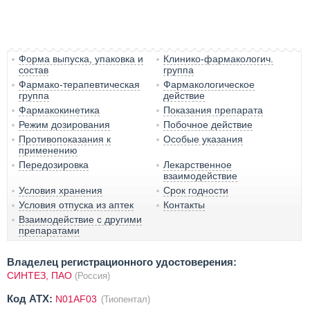
Форма выпуска, упаковка и
Клинико-фармакологич.
состав
группа
Фармако-терапевтическая
Фармакологическое
группа
действие
Фармакокинетика
Показания препарата
Режим дозирования
Побочное действие
Противопоказания к
Особые указания
применению
Передозировка
Лекарственное
взаимодействие
Условия хранения
Срок годности
Условия отпуска из аптек
Контакты
Взаимодействие с другими
препаратами
Владелец регистрационного удостоверения:
СИНТЕЗ, ПАО
(Россия)
Код ATX:
N01AF03
(Тиопентал)