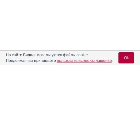
На сайте Видаль используются файлы cookie
Ok
Продолжая, вы принимаете
пользовательское соглашение
.
Содержание
Вход для специалистов
E-mail учетной записи Vidal:
Форма выпуска, упаковка и состав
Клинико-фармакологич. группа
Пароль:
Фармако-терапевтическая группа
Фармакологическое действие