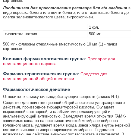
картонные.
Лиофилизат для приготовления раствора для в/в введения
в
виде порошка белого или почти белого, или от желтовато-белого до
слегка зеленовато-желтого цвета; гигроскопичен.
1 фл.
тиопентал натрия
500 мг
500 мг - флаконы стеклянные вместимостью 10 мл (1) - пачки
картонные.
Клинико-фармакологическая группа:
Препарат для
неингаляционного наркоза
Фармако-терапевтическая группа:
Средство для
неингаляционной общей анестезии
Фармакологическое действие
Относится к списку сильнодействующих веществ (список №1).
Средство для неингаляционной общей анестезии ультракороткого
действия, производное тиобарбитуровой кислоты. Обладает
выраженной снотворной, и слабыми миорелаксирующей и
анальгезирующей активностью. Замедляет время открытия ГАМК-
зависимых каналов на постсинаптической мембране нейронов
головного мозга, удлиняет время входа ионов хлора внутрь нервной
клетки и вызывает гиперполяризацию мембраны. Подавляет
возбуждающее действие аминокислот (аспартата и глутамата). В