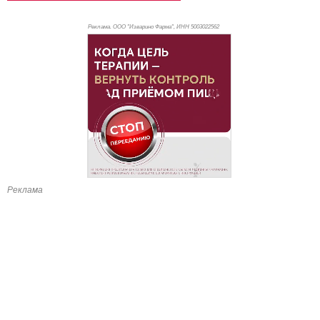
Реклама. ООО "Изварино Фарма", ИНН 500
3022562
Реклама