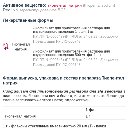
Активное вещество:
тиопентал натрия
(thiopental sodium)
Rec.INN
зарегистрированное ВОЗ
Лекарственные формы
Лиофилизат для приготовления раствора для
внутривенного введения 1 г: фл. 1 шт.
РУ: ЛП-№(000643)-(РГ-RU) от 24.03.22
- Бессрочно
Предыдущий РУ: ЛС-000748
Тиопентал
натрия
Лиофилизат для приготовления раствора для
внутривенного введения 500 мг: фл. 1 шт.
РУ: ЛП-№(000643)-(РГ-RU) от 24.03.22
- Бессрочно
Предыдущий РУ: ЛС-000748
Форма выпуска, упаковка и состав препарата Тиопентал
натрия
Лиофилизат для приготовления раствора для в/в введения
в
виде порошка белого или почти белого, или от желтовато-белого до
слегка зеленовато-желтого цвета; гигроскопичен.
1 фл.
тиопентал натрия
1 г
1 г - флаконы стеклянные вместимостью 20 мл (1) - пачки