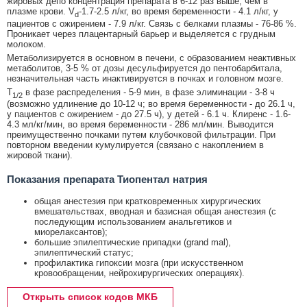
жировых депо концентрация препарата в 6-12 раз выше, чем в
плазме крови. V
-1.7-2.5 л/кг, во время беременности - 4.1 л/кг, у
d
пациентов с ожирением - 7.9 л/кг. Связь с белками плазмы - 76-86 %.
Проникает через плацентарный барьер и выделяется с грудным
молоком.
Метаболизируется в основном в печени, с образованием неактивных
метаболитов, 3-5 % от дозы десульфируется до пентобарбитала,
незначительная часть инактивируется в почках и головном мозге.
T
в фазе распределения - 5-9 мин, в фазе элиминации - 3-8 ч
1/2
(возможно удлинение до 10-12 ч; во время беременности - до 26.1 ч,
у пациентов с ожирением - до 27.5 ч), у детей - 6.1 ч. Клиренс - 1.6-
4.3 мл/кг/мин, во время беременности - 286 мл/мин. Выводится
преимущественно почками путем клубочковой фильтрации. При
повторном введении кумулируется (связано с накоплением в
жировой ткани).
Показания препарата Тиопентал натрия
общая анестезия при кратковременных хирургических
вмешательствах, вводная и базисная общая анестезия (с
последующим использованием анальгетиков и
миорелаксантов);
большие эпилептические припадки (grand mal),
эпилептический статус;
профилактика гипоксии мозга (при искусственном
кровообращении, нейрохирургических операциях).
Открыть список кодов МКБ