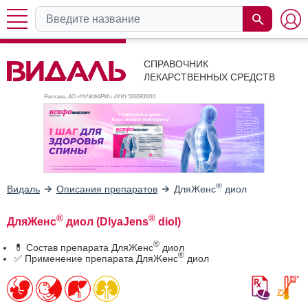
СПРАВОЧНИК
ЛЕКАРСТВЕННЫХ СРЕДСТВ
Реклама. АО «НИЖФАРМ», ИНН 526
0900010
®
Видаль
Описания препаратов
ДляЖенс
диол
®
®
ДляЖенс
диол (DlyaJens
diol)
®
💊 Состав препарата ДляЖенс
диол
®
✅ Применение препарата ДляЖенс
диол