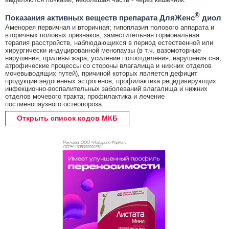
®
Показания активных веществ препарата ДляЖенс
диол
Аменорея первичная и вторичная; гипоплазия полового аппарата и
вторичных половых признаков; заместительная гормональная
терапия расстройств, наблюдающихся в период естественной или
хирургически индуцированной менопаузы (в т.ч. вазомоторные
нарушения, приливы жара, усиление потоотделения, нарушения сна,
атрофические процессы со стороны влагалища и нижних отделов
мочевыводящих путей), причиной которых является дефицит
продукции эндогенных эстрогенов; профилактика рецидивирующих
инфекционно-воспалительных заболеваний влагалища и нижних
отделов мочевого тракта; профилактика и лечение
постменопаузного остеопороза.
Открыть список кодов МКБ
Реклама. ООО «Изварино Фарма»,
ОГРН 103
5000900758