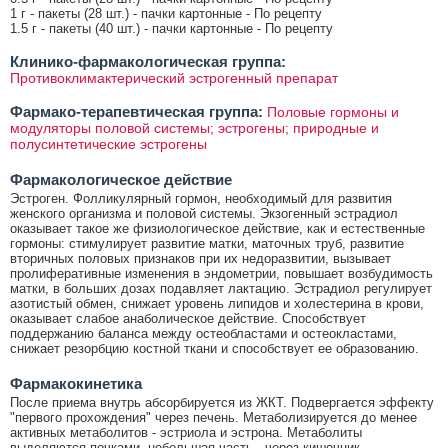
1 г - пакеты (28 шт.) - пачки картонные - По рецепту
1.5 г - пакеты (40 шт.) - пачки картонные - По рецепту
Клинико-фармакологическая группа:
Противоклимактерический эстрогенный препарат
Фармако-терапевтическая группа:
Половые гормоны и
модуляторы половой системы; эстрогены; природные и
полусинтетические эстрогены
Фармакологическое действие
Эстроген. Фолликулярный гормон, необходимый для развития
женского организма и половой системы. Экзогенный эстрадиол
оказывает такое же физиологическое действие, как и естественные
гормоны: стимулирует развитие матки, маточных труб, развитие
вторичных половых признаков при их недоразвитии, вызывает
пролиферативные изменения в эндометрии, повышает возбудимость
матки, в больших дозах подавляет лактацию. Эстрадиол регулирует
азотистый обмен, снижает уровень липидов и холестерина в крови,
оказывает слабое анаболическое действие. Способствует
поддержанию баланса между остеобластами и остеокластами,
снижает резорбцию костной ткани и способствует ее образованию.
Фармакокинетика
После приема внутрь абсорбируется из ЖКТ. Подвергается эффекту
"первого прохождения" через печень. Метаболизируется до менее
активных метаболитов - эстриола и эстрона. Метаболиты
выделяются почками, небольшая часть - через кишечник.