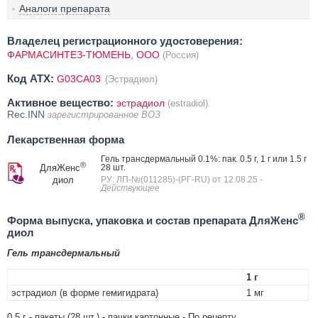
Аналоги препарата
Владелец регистрационного удостоверения:
ФАРМАСИНТЕЗ-ТЮМЕНЬ, ОOO
(Россия)
Код ATX:
G03CA03
(Эстрадиол)
Активное вещество:
эстрадиол
(estradiol)
Rec.INN
зарегистрированное ВОЗ
Лекарственная форма
Гель трансдермальный 0.1%: пак. 0.5 г, 1 г или 1.5 г
®
ДляЖенс
28 шт.
диол
РУ: ЛП-№(011285)-(РГ-RU) от 12.08.25
-
Действующее
®
Форма выпуска, упаковка и состав препарата ДляЖенс
диол
Гель трансдермальный
1 г
эстрадиол (в форме гемигидрата)
1 мг
0.5 г - пакеты (28 шт.) - пачки картонные - По рецепту