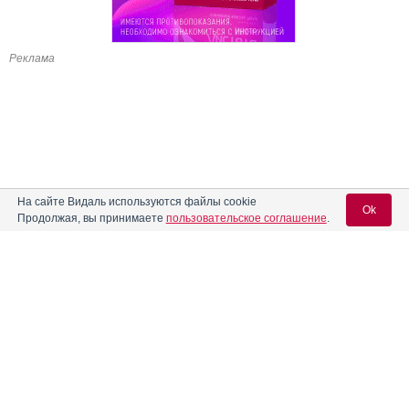
Реклама
На сайте Видаль используются файлы cookie
Ok
Продолжая, вы принимаете
пользовательское соглашение
.
Содержание
Вход для специалистов
E-mail учетной записи Vidal:
Форма выпуска, упаковка и состав
Клинико-фармакологич. группа
Пароль:
Фармако-терапевтическая группа