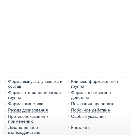
Форма выпуска, упаковка и
Клинико-фармакологич.
состав
группа
Фармако-терапевтическая
Фармакологическое
группа
действие
Фармакокинетика
Показания препарата
Режим дозирования
Побочное действие
Противопоказания к
Особые указания
применению
Лекарственное
Контакты
взаимодействие