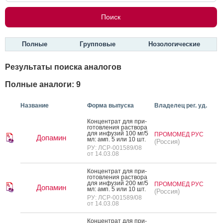
Полные
Групповые
Нозологические
Результаты поиска аналогов
Полные аналоги: 9
Название
Форма выпуска
Владелец рег. уд.
Кон­цен­трат для при­
готов­ле­ния рас­тво­ра
для ин­фу­зий 100 мг/5
ПРОМОМЕД РУС
Допамин
мл: амп. 5 или 10 шт.
(Россия)
РУ: ЛСР-001589/08
от 14.03.08
Кон­цен­трат для при­
готов­ле­ния рас­тво­ра
для ин­фу­зий 200 мг/5
ПРОМОМЕД РУС
Допамин
мл: амп. 5 или 10 шт.
(Россия)
РУ: ЛСР-001589/08
от 14.03.08
Кон­цен­трат для при­