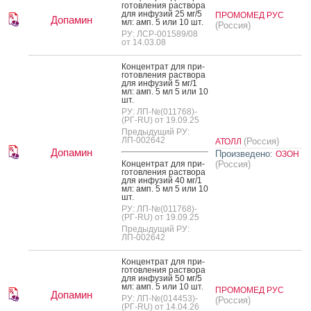
готов­ле­ния рас­тво­ра
для ин­фу­зий 25 мг/5
ПРОМОМЕД РУС
Допамин
мл: амп. 5 или 10 шт.
(Россия)
РУ: ЛСР-001589/08
от 14.03.08
Кон­цен­трат для при­
готов­ле­ния рас­тво­ра
для ин­фу­зий 5 мг/1
мл: амп. 5 мл 5 или 10
шт.
РУ: ЛП-№(011768)-
(РГ-RU) от 19.09.25
Предыдущий РУ:
ЛП-002642
(Россия)
АТОЛЛ
Допамин
Произведено:
ОЗОН
Кон­цен­трат для при­
(Россия)
готов­ле­ния рас­тво­ра
для ин­фу­зий 40 мг/1
мл: амп. 5 мл 5 или 10
шт.
РУ: ЛП-№(011768)-
(РГ-RU) от 19.09.25
Предыдущий РУ:
ЛП-002642
Кон­цен­трат для при­
готов­ле­ния рас­тво­ра
для ин­фу­зий 50 мг/5
мл: амп. 5 или 10 шт.
ПРОМОМЕД РУС
Допамин
РУ: ЛП-№(014453)-
(Россия)
(РГ-RU) от 14.04.26