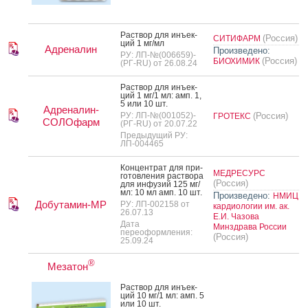
Рас­твор для инъ­ек­
(Россия)
СИТИФАРМ
ций 1 мг/мл
Адреналин
Произведено:
РУ: ЛП-№(006659)-
(Россия)
БИОХИМИК
(РГ-RU) от 26.08.24
Рас­твор для инъ­ек­
ций 1 мг/1 мл: амп. 1,
5 или 10 шт.
Адреналин-
РУ: ЛП-№(001052)-
(Россия)
ГРОТЕКС
СОЛОфарм
(РГ-RU) от 20.07.22
Предыдущий РУ:
ЛП-004465
Кон­цен­трат для при­
МЕДРЕСУРС
готов­ле­ния рас­тво­ра
(Россия)
для ин­фу­зий 125 мг/
мл: 10 мл амп. 10 шт.
Произведено:
НМИЦ
Добутамин-МР
РУ: ЛП-002158 от
кардиологии им. ак.
26.07.13
Е.И. Чазова
Дата
Минздрава России
переоформления:
(Россия)
25.09.24
®
Мезатон
Рас­твор для инъ­ек­
ций 10 мг/1 мл: амп. 5
или 10 шт.