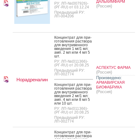
ДАЛЬХИМФАРМ
РУ: ЛП-№(007926)-
(Россия)
(РГ-RU) от 03.12.24
Предыдущий РУ:
ЛП-004206
Кон­цен­трат для при­
готов­ле­ния рас­тво­ра
для внут­ри­вен­но­го
вве­дения 1 мг/1 мл:
амп. 2 мл или 4 мл 5
шт.
РУ: ЛП-№(011366)-
(РГ-RU) от 20.08.25
АСПЕКТУС ФАРМА
Предыдущий РУ:
(Россия)
ЛП-002774
Произведено:
Норадреналин
АРМАВИРСКАЯ
Кон­цен­трат для при­
БИОФАБРИКА
готов­ле­ния рас­тво­ра
(Россия)
для внут­ри­вен­но­го
вве­дения 2 мг/1 мл:
амп. 4 мл или 8 мл 5
или 10 шт.
РУ: ЛП-№(011366)-
(РГ-RU) от 20.08.25
Предыдущий РУ:
ЛП-002774
Кон­цен­трат для при­
готов­ле­ния рас­тво­ра