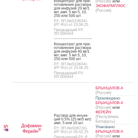
или
Кон­цен­трат для при­
(Россия)
готов­ле­ния рас­тво­ра
ЭКОФАРМПЛЮС
для ин­фу­зий 20 мг/1
(Россия)
мл: амп. 5 мл 5, 10,
250 или 500 шт.
РУ: ЛП-№(010634)-
(РГ-RU) от 23.06.25
Предыдущий РУ:
ЛП-000444
Кон­цен­трат для при­
готов­ле­ния рас­тво­ра
для ин­фу­зий 40 мг/1
мл: амп. 5 мл 5, 10,
250 или 500 шт.
РУ: ЛП-№(010634)-
(РГ-RU) от 23.06.25
Предыдущий РУ:
ЛП-000444
БРЫНЦАЛОВ-А
(Россия)
Произведено:
БРЫНЦАЛОВ-А
или
(Россия)
ФЕРЕЙН
Рас­твор для инъ­ек­
(Республика
ций 0.5% (25 мг/5 мл):
Беларусь)
амп. 5 или 10 шт.
Дофамин-
Упаковано:
РУ: ЛП-№(008720)-
®
Ферейн
БРЫНЦАЛОВ-А
(РГ-RU) от 05.02.25
или
(Россия)
Предыдущий РУ: Р