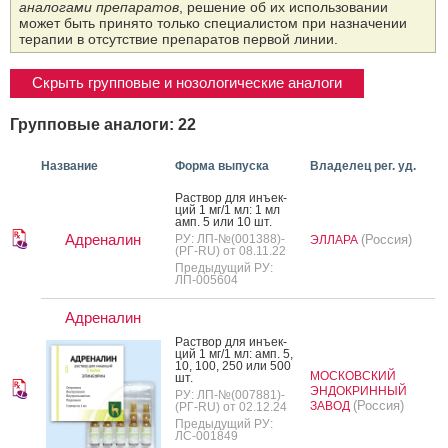
аналогами препаратов
, решение об их использовании
может быть принято только специалистом при назначении
терапии в отсутствие препаратов первой линии.
Скрыть групповые и нозологические аналоги
Групповые аналоги: 22
Название
Форма выпуска
Владелец рег. уд.
Рас­твор для инъ­ек­
ций 1 мг/1 мл: 1 мл
амп. 5 или 10 шт.
Адреналин
РУ: ЛП-№(001388)-
(Россия)
ЭЛЛАРА
(РГ-RU) от 08.11.22
Предыдущий РУ:
ЛП-005604
Адреналин
Рас­твор для инъ­ек­
ций 1 мг/1 мл: амп. 5,
10, 100, 250 или 500
МОСКОВСКИЙ
шт.
ЭНДОКРИННЫЙ
РУ: ЛП-№(007881)-
(Россия)
ЗАВОД
(РГ-RU) от 02.12.24
Предыдущий РУ:
ЛС-001849