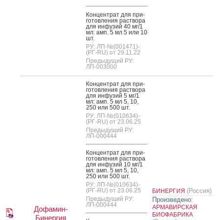
Кон­цен­трат для при­
готов­ле­ния рас­тво­ра
для ин­фу­зий 40 мг/1
мл: амп. 5 мл 5 или 10
шт.
РУ: ЛП-№(001471)-
(РГ-RU) от 29.11.22
Предыдущий РУ:
ЛП-003000
Кон­цен­трат для при­
готов­ле­ния рас­тво­ра
для ин­фу­зий 5 мг/1
мл: амп. 5 мл 5, 10,
250 или 500 шт.
РУ: ЛП-№(010634)-
(РГ-RU) от 23.06.25
Предыдущий РУ:
ЛП-000444
Кон­цен­трат для при­
готов­ле­ния рас­тво­ра
для ин­фу­зий 10 мг/1
мл: амп. 5 мл 5, 10,
250 или 500 шт.
РУ: ЛП-№(010634)-
(РГ-RU) от 23.06.25
(Россия)
БИНЕРГИЯ
Предыдущий РУ:
Произведено:
ЛП-000444
АРМАВИРСКАЯ
Дофамин-
БИОФАБРИКА
Бинергия