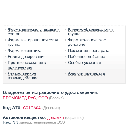
Форма выпуска, упаковка и
Клинико-фармакологич.
состав
группа
Фармако-терапевтическая
Фармакологическое
группа
действие
Фармакокинетика
Показания препарата
Режим дозирования
Побочное действие
Противопоказания к
Особые указания
применению
Лекарственное
Аналоги препарата
взаимодействие
Владелец регистрационного удостоверения:
ПРОМОМЕД РУС, ООО
(Россия)
Код ATX:
C01CA04
(Допамин)
Активное вещество:
допамин
(dopamine)
Rec.INN
зарегистрированное ВОЗ