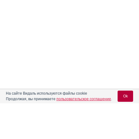
На сайте Видаль используются файлы cookie
Ok
Продолжая, вы принимаете
пользовательское соглашение
.
Содержание
Вход для специалистов
E-mail учетной записи Vidal:
Форма выпуска, упаковка и состав