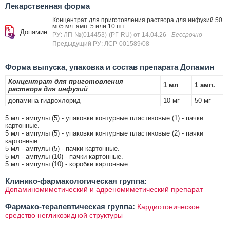
Лекарственная форма
Концентрат для приготовления раствора для инфузий 50
мг/5 мл: амп. 5 или 10 шт.
Допамин
РУ: ЛП-№(014453)-(РГ-RU) от 14.04.26
- Бессрочно
Предыдущий РУ: ЛСР-001589/08
Форма выпуска, упаковка и состав препарата Допамин
Концентрат для приготовления
1 мл
1 амп.
раствора для инфузий
допамина гидрохлорид
10 мг
50 мг
5 мл - ампулы (5) - упаковки контурные пластиковые (1) - пачки
картонные.
5 мл - ампулы (5) - упаковки контурные пластиковые (2) - пачки
картонные.
5 мл - ампулы (5) - пачки картонные.
5 мл - ампулы (10) - пачки картонные.
5 мл - ампулы (10) - коробки картонные.
Клинико-фармакологическая группа:
Допаминомиметический и адреномиметический препарат
Фармако-терапевтическая группа:
Кардиотоническое
средство негликозидной структуры