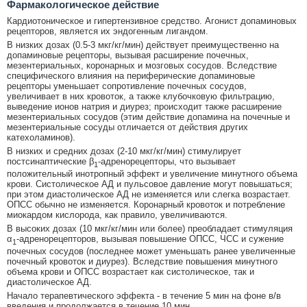
Фармакологическое действие
Кардиотоническое и гипертензивное средство. Агонист допаминовых
рецепторов, является их эндогенным лигандом.
В низких дозах (0.5-3 мкг/кг/мин) действует преимущественно на
допаминовые рецепторы, вызывая расширение почечных,
мезентериальных, коронарных и мозговых сосудов. Вследствие
специфического влияния на периферические допаминовые
рецепторы уменьшает сопротивление почечных сосудов,
увеличивает в них кровоток, а также клубочковую фильтрацию,
выведение ионов натрия и диурез; происходит также расширение
мезентериальных сосудов (этим действие допамина на почечные и
мезентериальные сосуды отличается от действия других
катехоламинов).
В низких и средних дозах (2-10 мкг/кг/мин) стимулирует
постсинаптические β
-адренорецепторы, что вызывает
1
положительный инотропный эффект и увеличение минутного объема
крови. Систолическое АД и пульсовое давление могут повышаться;
при этом диастолическое АД не изменяется или слегка возрастает.
ОПСС обычно не изменяется. Коронарный кровоток и потребление
миокардом кислорода, как правило, увеличиваются.
В высоких дозах (10 мкг/кг/мин или более) преобладает стимуляция
α
-адренорецепторов, вызывая повышение ОПСС, ЧСС и сужение
1
почечных сосудов (последнее может уменьшать ранее увеличенные
почечный кровоток и диурез). Вследствие повышения минутного
объема крови и ОПСС возрастает как систолическое, так и
диастолическое АД.
Начало терапевтического эффекта - в течение 5 мин на фоне в/в
введения и продолжается в течение 10 мин.