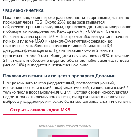
Фармакокинетика
После в/в введения широко распределяется в организме, частично
проникает через ГЭБ. Около 25% дозы захватывается
нейросекреторными везикулами, где происходит гидроксилирование
и образуется норадреналин. Кажущийся V
- 0.89 л/кг. Связь с
d
белками плазмы крови - 50 %. Быстро метаболизируется в печени,
почках и плазме МАО и катехол-O-метилтрансферазой до
неактивных метаболитов - гомованилиновой кислоты и 3,4-
дигидроксифенилацетата. T
из плазмы - около 2 мин, из
1/2
организма - около 9 мин. Выводится почками: около 80% в течение
24 ч; главным образом в виде метаболитов, небольшая часть дозы
(менее 10%) выводится в неизмененном виде.
Показания активных веществ препарата Допамин
Шок различного генеза (кардиогенный, послеоперационный,
инфекционно-токсический, анафилактический, гиповолемический /
только после восстановления ОЦК/). Острая сердечно-сосудистая
недостаточность различного генеза, синдром низкого сердечного
выброса у кардиохирургических больных, артериальная гипотензия.
Открыть список кодов МКБ
Реклама. ООО «Гриндекс Рус», ИНН 772
6548343