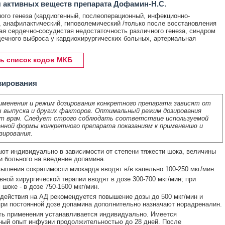
 активных веществ препарата Дофамин-Н.С.
ого генеза (кардиогенный, послеоперационный, инфекционно-
, анафилактический, гиповолемический /только после восстановления
ая сердечно-сосудистая недостаточность различного генеза, синдром
дечного выброса у кардиохирургических больных, артериальная
ь список кодов МКБ
зирования
именения и режим дозирования конкретного препарата зависят от
 выпуска и других факторов. Оптимальный режим дозирования
т врач. Следует строго соблюдать соответствие используемой
нной формы конкретного препарата показаниям к применению и
зирования.
ют индивидуально в зависимости от степени тяжести шока, величины
и больного на введение допамина.
ышения сократимости миокарда вводят в/в капельно 100-250 мкг/мин.
вной хирургической терапии вводят в дозе 300-700 мкг/мин; при
шоке - в дозе 750-1500 мкг/мин.
действия на АД рекомендуется повышение дозы до 500 мкг/мин и
при постоянной дозе допамина дополнительно назначают норадреналин.
ь применения устанавливается индивидуально. Имеется
ый опыт инфузии продолжительностью до 28 дней. После