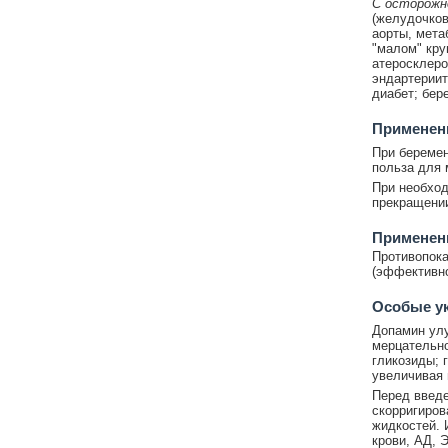
С осторожн
(желудочков
аорты, мета
"малом" кру
атеросклеро
эндартериит
диабет; бер
Применени
При беремен
польза для 
При необход
прекращении
Применени
Противопока
(эффективно
Особые у
Допамин улу
мерцательно
гликозиды; 
увеличивая 
Перед введе
скорригиро
жидкостей. 
крови, АД, 