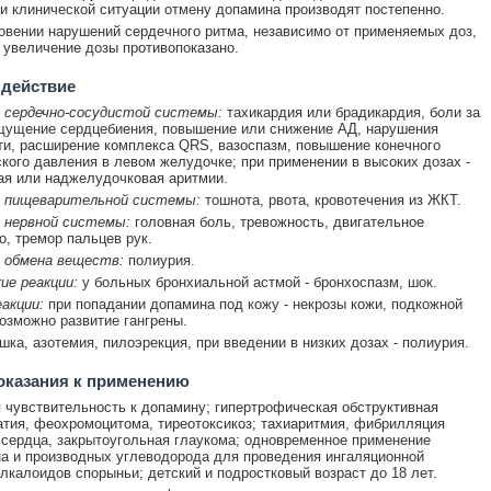
и клинической ситуации отмену допамина производят постепенно.
овении нарушений сердечного ритма, независимо от применяемых доз,
увеличение дозы противопоказано.
 действие
 сердечно-сосудистой системы:
тахикардия или брадикардия, боли за
щущение сердцебиения, повышение или снижение АД, нарушения
и, расширение комплекса QRS, вазоспазм, повышение конечного
кого давления в левом желудочке; при применении в высоких дозах -
я или наджелудочковая аритмии.
 пищеварительной системы:
тошнота, рвота, кровотечения из ЖКТ.
 нервной системы:
головная боль, тревожность, двигательное
о, тремор пальцев рук.
 обмена веществ:
полиурия.
ие реакции:
у больных бронхиальной астмой - бронхоспазм, шок.
акции:
при попадании допамина под кожу - некрозы кожи, подкожной
возможно развитие гангрены.
ка, азотемия, пилоэрекция, при введении в низких дозах - полиурия.
оказания к применению
чувствительность к допамину; гипертрофическая обструктивная
тия, феохромоцитома, тиреотоксикоз; тахиаритмия, фибрилляция
сердца, закрытоугольная глаукома; одновременное применение
а и производных углеводорода для проведения ингаляционной
алкалоидов спорыньи; детский и подростковый возраст до 18 лет.