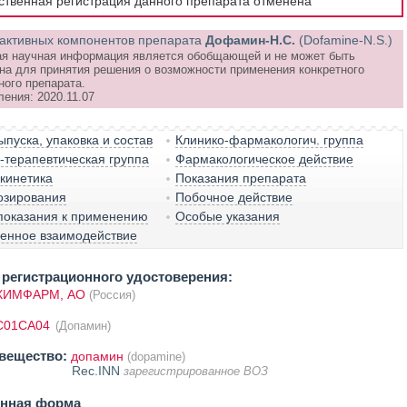
рственная регистрация данного препарата отменена
активных компонентов препарата
Дофамин-Н.С.
(Dofamine-N.S.)
я научная информация является обобщающей и не может быть
на для принятия решения о возможности применения конкретного
ного препарата.
ения: 2020.11.07
пуска, упаковка и состав
Клинико-фармакологич. группа
терапевтическая группа
Фармакологическое действие
кинетика
Показания препарата
озирования
Побочное действие
показания к применению
Особые указания
венное взаимодействие
регистрационного удостоверения:
ИМФАРМ, АО
(Россия)
C01CA04
(Допамин)
вещество:
допамин
(dopamine)
Rec.INN
зарегистрированное ВОЗ
енная форма