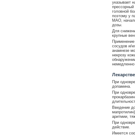
указывает н
прессорный 
головной бо
поэтому у п
МАО, началь
дозы.
Для снижени
крупные вен
Применение
сосудов и/и
анамнезе мо
некрозу кож
обнаружении
немедленно 
Лекарстве
При одновре
допамина.
При одновре
прокарбазин
длительност
Введение до
мапротилин)
аритмии, тя
При одновре
действие.
Имеется соо