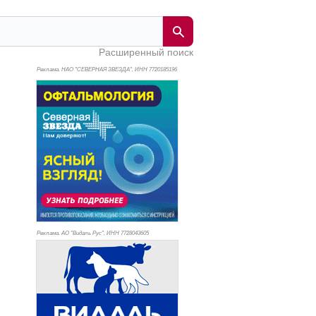
Расширенный поиск
Реклама. НАО "СЕВЕРНАЯ ЗВЕЗДА", ИНН 772
0185196
Реклама. АО "Видаль Рус", ИНН 772
8043605