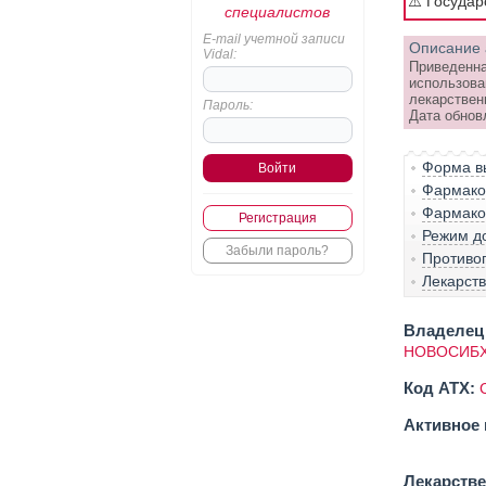
⚠️ Госуда
специалистов
E-mail учетной записи
Описание 
Vidal:
Приведенна
использова
лекарствен
Пароль:
Дата обновл
Форма вы
Фармако-
Фармако
Регистрация
Режим д
Забыли пароль?
Противо
Лекарст
Владелец 
НОВОСИБХ
Код ATX:
Активное 
Лекарств