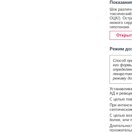
Показания
Шок различн
токсический
ОЦК/). Остр
низкого сер
гипотензия.
Открыт
Режим до
Способ пр
его формы
определяе
лекарстве
режиму до
Устанавлива
АД и реакци
С целью пов
При интенси
септическом 
С целью воз
более, или 
Длительност
положительн