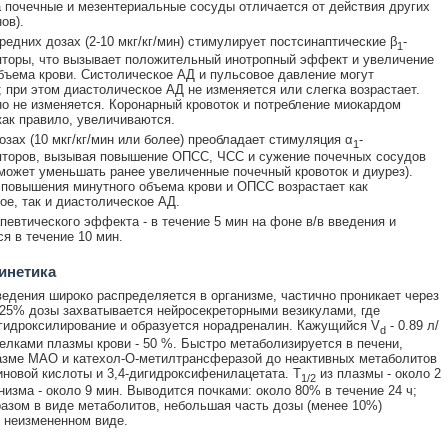
 почечные и мезентериальные сосуды отличается от действия других
ов).
средних дозах (2-10 мкг/кг/мин) стимулирует постсинаптические β
-
1
торы, что вызывает положительный инотропный эффект и увеличение
бъема крови. Систолическое АД и пульсовое давление могут
 при этом диастолическое АД не изменяется или слегка возрастает.
 не изменяется. Коронарный кровоток и потребление миокардом
как правило, увеличиваются.
озах (10 мкг/кг/мин или более) преобладает стимуляция α
-
1
пторов, вызывая повышение ОПСС, ЧСС и сужение почечных сосудов
может уменьшать ранее увеличенные почечный кровоток и диурез).
повышения минутного объема крови и ОПСС возрастает как
ое, так и диастолическое АД.
певтического эффекта - в течение 5 мин на фоне в/в введения и
я в течение 10 мин.
инетика
ведения широко распределяется в организме, частично проникает через
25% дозы захватывается нейросекреторными везикулами, где
гидроксилирование и образуется норадреналин. Кажущийся V
- 0.89 л/
d
 белками плазмы крови - 50 %. Быстро метаболизируется в печени,
азме МАО и катехол-O-метилтрансферазой до неактивных метаболитов
иновой кислоты и 3,4-дигидроксифенилацетата. T
из плазмы - около 2
1/2
анизма - около 9 мин. Выводится почками: около 80% в течение 24 ч;
азом в виде метаболитов, небольшая часть дозы (менее 10%)
 неизмененном виде.