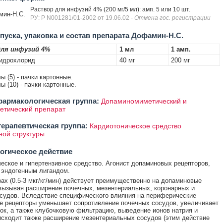
Раствор для инфузий 4% (200 мг/5 мл): амп. 5 или 10 шт.
ин-Н.С.
РУ: Р N001281/01-2002 от 19.06.02
- Отмена гос. регистрации
уска, упаковка и состав препарата Дофамин-Н.С.
ля инфузий 4%
1 мл
1 амп.
идрохлорид
40 мг
200 мг
ы (5) - пачки картонные.
ы (10) - пачки картонные.
армакологическая группа:
Допаминомиметический и
етический препарат
ерапевтическая группа:
Кардиотоническое средство
ной структуры
огическое действие
еское и гипертензивное средство. Агонист допаминовых рецепторов,
 эндогенным лигандом.
зах (0.5-3 мкг/кг/мин) действует преимущественно на допаминовые
вызывая расширение почечных, мезентериальных, коронарных и
судов. Вследствие специфического влияния на периферические
 рецепторы уменьшает сопротивление почечных сосудов, увеличивает
ток, а также клубочковую фильтрацию, выведение ионов натрия и
исходит также расширение мезентериальных сосудов (этим действие