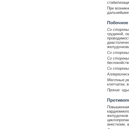
стабилизаци
При возникн
дальнейшее 
Побочное
Со стороны
грудиной, о
проводимост
диастоличес
желудочкова
Со стороны
Со стороны
беспокойств
Со стороны
Аллергическ
Местные ре
клетчатки, 
Прочие:
одыш
Противоп
Повышенная 
кардиомиопа
желудочков 
циклопропан
анестезии, 