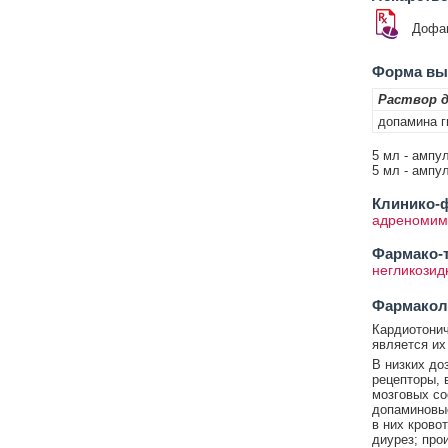
Дофам
Форма вып
Раствор д
допамина г
5 мл - ампул
5 мл - ампул
Клинико-ф
адреномим
Фармако-т
негликозид
Фармакол
Кардиотонич
является их
В низких до
рецепторы, 
мозговых со
допаминовые
в них крово
диурез; про