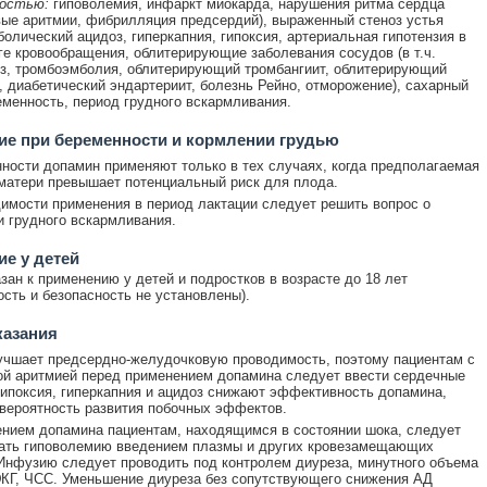
остью:
гиповолемия, инфаркт миокарда, нарушения ритма сердца
ые аритмии, фибрилляция предсердий), выраженный стеноз устья
болический ацидоз, гиперкапния, гипоксия, артериальная гипотензия в
ге кровообращения, облитерирующие заболевания сосудов (в т.ч.
з, тромбоэмболия, облитерирующий тромбангиит, облитерирующий
, диабетический эндартериит, болезнь Рейно, отморожение), сахарный
еменность, период грудного вскармливания.
е при беременности и кормлении грудью
ности допамин применяют только в тех случаях, когда предполагаемая
матери превышает потенциальный риск для плода.
имости применения в период лактации следует решить вопрос о
 грудного вскармливания.
е у детей
зан к применению у детей и подростков в возрасте до 18 лет
сть и безопасность не установлены).
казания
чшает предсердно-желудочковую проводимость, поэтому пациентам с
й аритмией перед применением допамина следует ввести сердечные
гипоксия, гиперкапния и ацидоз снижают эффективность допамина,
вероятность развития побочных эффектов.
нием допамина пациентам, находящимся в состоянии шока, следует
вать гиповолемию введением плазмы и других кровезамещающих
Инфузию следует проводить под контролем диуреза, минутного объема
ЭКГ, ЧСС. Уменьшение диуреза без сопутствующего снижения АД