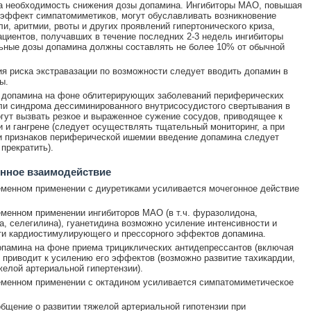
а необходимость снижения дозы допамина. Ингибиторы МАО, повышая
эффект симпатомиметиков, могут обуславливать возникновение
ли, аритмии, рвоты и других проявлений гипертонического криза,
ациентов, получавших в течение последних 2-3 недель ингибиторы
ные дозы допамина должны составлять не более 10% от обычной
я риска экстравазации по возможности следует вводить допамин в
ы.
 допамина на фоне облитерирующих заболеваний периферических
ли синдрома дессиминированного внутрисосудистого свертывания в
гут вызвать резкое и выраженное сужение сосудов, приводящее к
и и гангрене (следует осуществлять тщательный мониторинг, а при
 признаков периферической ишемии введение допамина следует
прекратить).
нное взаимодействие
менном применении с диуретиками усиливается мочегонное действие
менном применении ингибиторов МАО (в т.ч. фуразолидона,
а, селегилина), гуанетидина возможно усиление интенсивности и
и кардиостимулирующего и прессорного эффектов допамина.
памина на фоне приема трициклических антидепрессантов (включая
 приводит к усилению его эффектов (возможно развитие тахикардии,
желой артериальной гипертензии).
менном применении с октадином усиливается симпатомиметическое
бщение о развитии тяжелой артериальной гипотензии при