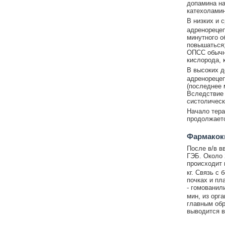
допамина на
катехоламин
В низких и 
адренорецеп
минутного о
повышаться;
ОПСС обычно
кислорода, 
В высоких д
адренореце
(последнее 
Вследствие 
систолическ
Начало тера
продолжаетс
Фармакок
После в/в в
ГЭБ. Около 
происходит 
кг. Связь с
почках и пл
- гомованил
мин, из орг
главным обр
выводится в