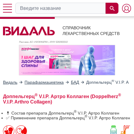
СПРАВОЧНИК
ЛЕКАРСТВЕННЫХ СРЕДСТВ
Реклама. АО «НИЖФАРМ», ИНН 526
0900010
®
Видаль
Парафармацевтика
БАД
Доппельгерц
V.I.P. Ар
®
®
Доппельгерц
V.I.P. Артро Коллаген (Doppelherz
V.I.P. Arthro Collagen)
®
💊 Состав препарата Доппельгерц
V.I.P. Артро Коллаген
®
✅ Применение препарата Доппельгерц
V.I.P. Артро Коллаген