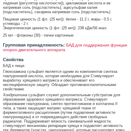
ледяная (регулятор кислотности)), цикламовая кислота и ее
натриевая соль (подсластитель), ацесульфам калия
(подсластитель), сахарина натриевая соль (подсластитель).
Пищевая ценность (1 фл. (25 мл)): белки - 11.2 г, жиры - 0.5 г,
углеводы - 2 г.
Энергетическая ценность (1 фл. (25 мл)): 238 кДж/56 ккал.
25 мл - флаконы (30) - пачки картонные.
Групповая принадлежность:
БАД для поддержания функции
опорно-двигательного аппарата
Свойства
БАД к пище.
Глюкозамина сульфат
является одним из компонентов синтеза
гиалуроновой кислоты, которая необходима для Стимулирует
выработку хрящевого матрикса и обеспечивает его
неспецифическую защиту. Обладает противовоспалительными
свойствами.
Хондроитина сульфат
служит дополнительным субстратом для
образования здорового хрящевого матрикса. Стимулирует
образование гиалуронана, синтез протеогликанов и коллагена II
типа, а также защищает матрикс хрящевой ткани от
ферментативного расщепления (путем подавления активности
гиалуронидазы) и от повреждающего действия свободных
радикалов. Поддерживает вязкость синовиальной жидкости,
стимулирует механизмы репарации хряща и подавляет активность
тех ферментов (эластаз, гиалуронидаз), которые расщепляют хрящ.