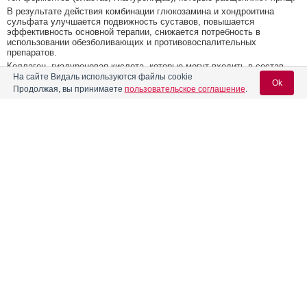
В результате действия комбинации глюкозамина и хондроитина
сульфата улучшается подвижность суставов, повышается
эффективность основной терапии, снижается потребность в
использовании обезболивающих и противовоспалительных
препаратов.
Коллаген, гиалуроновая кислота, которые могут входить в состав
продуктов, в большом количестве содержатся в хрящах,
На сайте Видаль используются файлы cookie
Ok
сухожилиях, синовиальной жидкости. Витамин С, витамины группы
Продолжая, вы принимаете
пользовательское соглашение
.
В, витамин Е, микроэлементы оказывают действие в соответствии с
биологическими свойствами.
Область применения
Вход для специалистов
Рекомендуется в качестве дополнительного средства при
воспалительно-дегенеративных заболеваниях суставов и
E-mail учетной записи Vidal:
позвоночника.
Открыть список кодов МКБ
Пароль:
Реклама. ОООО "Векторфарм", ИНН 770
4799640
Регистрация
Забыли пароль?