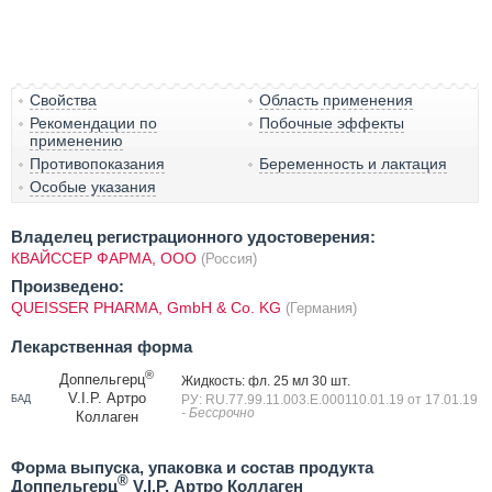
Свойства
Область применения
Рекомендации по
Побочные эффекты
применению
Противопоказания
Беременность и лактация
Особые указания
Владелец регистрационного удостоверения:
КВАЙССЕР ФАРМА, ООО
(Россия)
Произведено:
QUEISSER PHARMA, GmbH & Co. KG
(Германия)
Лекарственная форма
®
Доппельгерц
Жидкость: фл. 25 мл 30 шт.
V.I.P. Артро
РУ: RU.77.99.11.003.E.000110.01.19 от 17.01.19
БАД
- Бессрочно
Коллаген
Форма выпуска, упаковка и состав продукта
®
Доппельгерц
V.I.P. Артро Коллаген