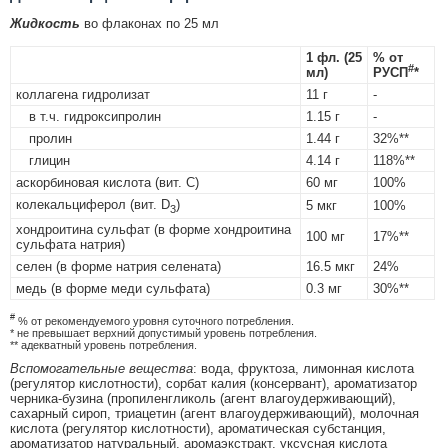
Жидкость
во флаконах по 25 мл
1 фл. (25
% от
#
мл)
РУСП
*
коллагена гидролизат
11 г
-
в т.ч. гидроксипролин
1.15 г
-
пролин
1.44 г
32%**
глицин
4.14 г
118%**
аскорбиновая кислота (вит. C)
60 мг
100%
колекальциферол (вит. D
)
5 мкг
100%
3
хондроитина сульфат (в форме хондроитина
100 мг
17%**
сульфата натрия)
селен (в форме натрия селената)
16.5 мкг
24%
медь (в форме меди сульфата)
0.3 мг
30%**
#
% от рекомендуемого уровня суточного потребления.
* не превышает верхний допустимый уровень потребления.
** адекватный уровень потребления.
Вспомогательные вещества
: вода, фруктоза, лимонная кислота
(регулятор кислотности), сорбат калия (консервант), ароматизатор
черника-бузина (пропиленгликоль (агент влагоудерживающий),
сахарный сироп, триацетин (агент влагоудерживающий), молочная
кислота (регулятор кислотности), ароматическая субстанция,
ароматизатор натуральный, аромаэкстракт, уксусная кислота