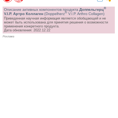
®
Описание активных компонентов продукта
Доппельгерц
®
V.I.P. Артро Коллаген
(Doppelherz
V.I.P. Arthro Collagen)
Приведенная научная информация является обобщающей и не
может быть использована для принятия решения о возможности
применения конкретного продукта.
Дата обновления: 2022.12.22
Реклама