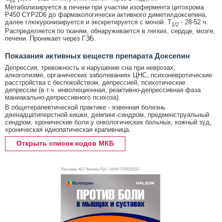
ss
Метаболизируется в печени при участии изофермента цитохрома
P450 CYP2D6 до фармакологически активного диметилдоксепина,
далее глюкуронизируется и экскретируется с мочой. T
- 28-52 ч.
1/2
Распределяется по тканям, обнаруживается в легких, сердце, мозге,
печени. Проникает через ГЭБ.
Показания активных веществ препарата Доксепин
Депрессия, тревожность и нарушение сна при неврозах,
алкоголизме, органических заболеваниях ЦНС, психоневротические
расстройства с беспокойством, депрессией, психотические
депрессии (в т.ч. инволюционная, реактивно-депрессивная фаза
маниакально-депрессивного психоза).
В общетерапевтической практике - язвенная болезнь
двенадцатиперстной кишки, демпинг-синдром, предменструальный
синдром, хронические боли у онкологических больных, кожный зуд,
хроническая идиопатическая крапивница.
Открыть список кодов МКБ
Реклама. АО "Хелеон Рус", ИНН 770
3105112