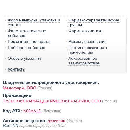
Форма выпуска, упаковка и
Фармако-терапевтические
состав
группы
Фармакологическое
Фармакокинетика
действие
Показания препарата
Режим дозирования
Побочное действие
Противопоказания к
применению
Особые указания
Лекарственное
взаимодействие
Контакты
Владелец регистрационного удостоверения:
Медофарм, ООО
(Россия)
Произведено:
ТУЛЬСКАЯ ФАРМАЦЕВТИЧЕСКАЯ ФАБРИКА, ООО
(Россия)
Код ATX:
N06AA12
(Доксепин)
Активное вещество:
доксепин
(doxepin)
Rec.INN
зарегистрированное ВОЗ