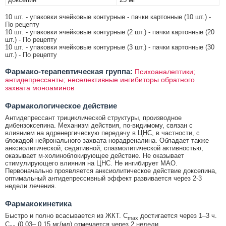
10 шт. - упаковки ячейковые контурные - пачки картонные (10 шт.) -
По рецепту
10 шт. - упаковки ячейковые контурные (2 шт.) - пачки картонные (20
шт.) - По рецепту
10 шт. - упаковки ячейковые контурные (3 шт.) - пачки картонные (30
шт.) - По рецепту
Фармако-терапевтическая группа:
Психоаналептики;
антидепрессанты; неселективные ингибиторы обратного
захвата моноаминов
Фармакологическое действие
Антидепрессант трициклической структуры, производное
дибензоксепина. Механизм действия, по-видимому, связан с
влиянием на адренергическую передачу в ЦНС, в частности, с
блокадой нейронального захвата норадреналина. Обладает также
анксиолитической, седативной, спазмолитической активностью,
оказывает м-холиноблокирующее действие. Не оказывает
стимулирующего влияния на ЦНС. Не ингибирует МАО.
Первоначально проявляется анксиолитическое действие доксепина,
оптимальный антидепрессивный эффект развивается через 2-3
недели лечения.
Фармакокинетика
Быстро и полно всасывается из ЖКТ. C
достигается через 1–3 ч.
max
C
(0,03– 0,15 мг/мл) отмечается через 2 недели.