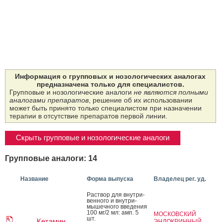
Информация о групповых и нозологических аналогах
предназначена только для специалистов.
Групповые и нозологические аналоги
не являются полными
аналогами препаратов
, решение об их использовании
может быть принято только специалистом при назначении
терапии в отсутствие препаратов первой линии.
Скрыть групповые и нозологические аналоги
Групповые аналоги: 14
Название
Форма выпуска
Владелец рег. уд.
Рас­твор для внут­ри­
вен­но­го и внут­ри­
мышеч­но­го вве­дения
100 мг/2 мл: амп. 5
МОСКОВСКИЙ
шт.
Кетамин
ЭНДОКРИННЫЙ