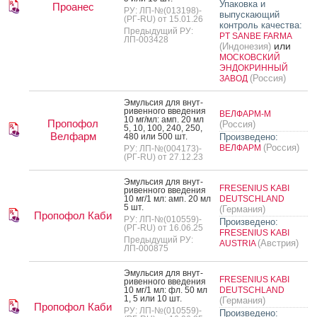
Упаковка и
Проанес
РУ: ЛП-№(013198)-
выпускающий
(РГ-RU) от 15.01.26
контроль качества:
Предыдущий РУ:
PT SANBE FARMA
ЛП-003428
или
(Индонезия)
МОСКОВСКИЙ
ЭНДОКРИННЫЙ
(Россия)
ЗАВОД
Эмуль­сия для внут­
ри­вен­но­го вве­дения
ВЕЛФАРМ-М
10 мг/мл: амп. 20 мл
Пропофол
(Россия)
5, 10, 100, 240, 250,
Велфарм
480 или 500 шт.
Произведено:
(Россия)
ВЕЛФАРМ
РУ: ЛП-№(004173)-
(РГ-RU) от 27.12.23
Эмуль­сия для внут­
FRESENIUS KABI
ри­вен­но­го вве­дения
10 мг/1 мл: амп. 20 мл
DEUTSCHLAND
5 шт.
(Германия)
Пропофол Каби
РУ: ЛП-№(010559)-
Произведено:
(РГ-RU) от 16.06.25
FRESENIUS KABI
Предыдущий РУ:
(Австрия)
AUSTRIA
ЛП-000875
Эмуль­сия для внут­
FRESENIUS KABI
ри­вен­но­го вве­дения
10 мг/1 мл: фл. 50 мл
DEUTSCHLAND
1, 5 или 10 шт.
(Германия)
Пропофол Каби
РУ: ЛП-№(010559)-
Произведено: