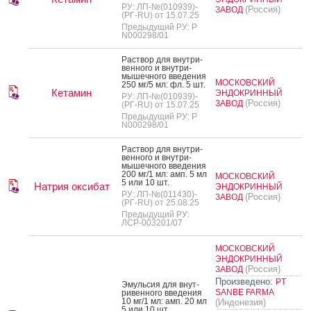
РУ: ЛП-№(010939)-
(Россия)
ЗАВОД
(РГ-RU) от 15.07.25
Предыдущий РУ: Р
N000298/01
Рас­твор для внут­ри­
вен­но­го и внут­ри­
мышеч­но­го вве­дения
МОСКОВСКИЙ
250 мг/5 мл: фл. 5 шт.
Кетамин
ЭНДОКРИННЫЙ
РУ: ЛП-№(010939)-
(Россия)
ЗАВОД
(РГ-RU) от 15.07.25
Предыдущий РУ: Р
N000298/01
Рас­твор для внут­ри­
вен­но­го и внут­ри­
мышеч­но­го вве­дения
200 мг/1 мл: амп. 5 мл
МОСКОВСКИЙ
5 или 10 шт.
Натрия оксибат
ЭНДОКРИННЫЙ
РУ: ЛП-№(011430)-
(Россия)
ЗАВОД
(РГ-RU) от 25.08.25
Предыдущий РУ:
ЛСР-003201/07
МОСКОВСКИЙ
ЭНДОКРИННЫЙ
(Россия)
ЗАВОД
Произведено:
PT
Эмуль­сия для внут­
SANBE FARMA
ри­вен­но­го вве­дения
10 мг/1 мл: амп. 20 мл
(Индонезия)
5 или 10 шт.