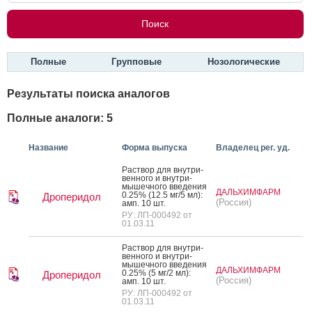
Полные
Групповые
Нозологические
Результаты поиска аналогов
Полные аналоги: 5
Название
Форма выпуска
Владелец рег. уд.
Рас­твор для внут­ри­
вен­но­го и внут­ри­
мышеч­но­го вве­дения
ДАЛЬХИМФАРМ
0.25% (12.5 мг/5 мл):
Дроперидол
(Россия)
амп. 10 шт.
РУ: ЛП-000492 от
01.03.11
Рас­твор для внут­ри­
вен­но­го и внут­ри­
мышеч­но­го вве­дения
ДАЛЬХИМФАРМ
0.25% (5 мг/2 мл):
Дроперидол
(Россия)
амп. 10 шт.
РУ: ЛП-000492 от
01.03.11