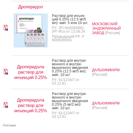
Дроперидол
Рас­твор для инъ­ек­
ций 0.25% (12.5 мг/5
мл): амп. 5 или 10 шт.
МОСКОВСКИЙ
РУ: ЛП-№(006886)-
ЭНДОКРИННЫЙ
(РГ-RU) от 13.09.24
(Россия)
ЗАВОД
Предыдущий РУ: Р
N000369/01
Рас­твор для внут­ри­
вен­но­го и внут­ри­
Дроперидола
мышеч­но­го вве­дения
ДАЛЬХИМФАРМ
0.25% (12.5 мг/5 мл):
раствор для
(Россия)
амп. 10 шт.
инъекций 0.25%
РУ: 81/1234/7 от
03.12.81
Рас­твор для внут­ри­
вен­но­го и внут­ри­
Дроперидола
мышеч­но­го вве­дения
ДАЛЬХИМФАРМ
0.25% (5 мг/2 мл):
раствор для
(Россия)
амп. 10 шт.
инъекций 0.25%
РУ: 81/1234/7 от
03.12.81
Реклама