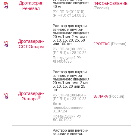
Дротаверин
мышеч­но­го вве­дения
ПФК ОБНОВЛЕНИЕ
40 мг
Реневал
(Россия)
РУ: ЛП-№(011315)-
(РГ-RU) от 14.08.25
Рас­твор для внут­ри­
вен­но­го и внут­ри­
мышеч­но­го вве­дения
20 мг/1 мл: 2 мл амп.
5, 10, 15, 20, 25, 50
Дротаверин-
(Россия)
или 100 шт.
ГРОТЕКС
СОЛОфарм
РУ: ЛП-№(001360)-
(РГ-RU) от 28.10.22
Предыдущий РУ:
ЛП-004635
Рас­твор для внут­ри­
вен­но­го и внут­ри­
мышеч­но­го вве­дения
20 мг/1 мл: амп. 2 мл
5, 10, 15, 20 или 25
шт.
Дротаверин-
РУ: ЛП-№(003484)-
(Россия)
ЭЛЛАРА
®
Эллара
(РГ-RU) от 23.10.23
Дата
переоформления:
31.07.24
Предыдущий РУ:
ЛС-001982
Рас­твор для внут­ри­
вен­но­го и внут­ри­