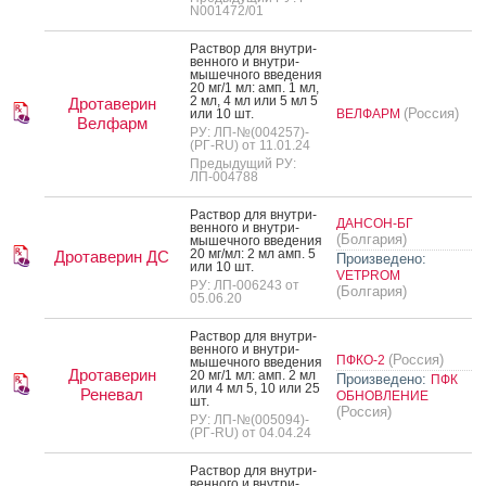
N001472/01
Рас­твор для внут­ри­
вен­но­го и внут­ри­
мышеч­но­го вве­дения
20 мг/1 мл: амп. 1 мл,
2 мл, 4 мл или 5 мл 5
Дротаверин
(Россия)
или 10 шт.
ВЕЛФАРМ
Велфарм
РУ: ЛП-№(004257)-
(РГ-RU) от 11.01.24
Предыдущий РУ:
ЛП-004788
Рас­твор для внут­ри­
ДАНСОН-БГ
вен­но­го и внут­ри­
(Болгария)
мышеч­но­го вве­дения
20 мг/мл: 2 мл амп. 5
Дротаверин ДС
Произведено:
или 10 шт.
VETPROM
РУ: ЛП-006243 от
(Болгария)
05.06.20
Рас­твор для внут­ри­
вен­но­го и внут­ри­
(Россия)
ПФКО-2
мышеч­но­го вве­дения
Дротаверин
20 мг/1 мл: амп. 2 мл
Произведено:
ПФК
или 4 мл 5, 10 или 25
Реневал
ОБНОВЛЕНИЕ
шт.
(Россия)
РУ: ЛП-№(005094)-
(РГ-RU) от 04.04.24
Рас­твор для внут­ри­
вен­но­го и внут­ри­