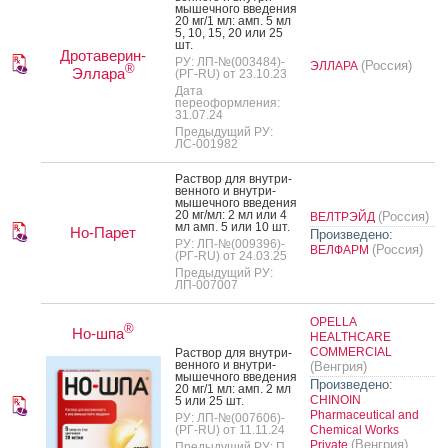
мышеч­но­го вве­дения
20 мг/1 мл: амп. 5 мл
5, 10, 15, 20 или 25
шт.
Дротаверин-
РУ: ЛП-№(003484)-
(Россия)
ЭЛЛАРА
®
Эллара
(РГ-RU) от 23.10.23
Дата
переоформления:
31.07.24
Предыдущий РУ:
ЛС-001982
Рас­твор для внут­ри­
вен­но­го и внут­ри­
мышеч­но­го вве­дения
20 мг/мл: 2 мл или 4
(Россия)
ВЕЛТРЭЙД
мл амп. 5 или 10 шт.
Но-Парет
Произведено:
РУ: ЛП-№(009396)-
(Россия)
ВЕЛФАРМ
(РГ-RU) от 24.03.25
Предыдущий РУ:
ЛП-007007
OPELLA
®
Но-шпа
HEALTHCARE
COMMERCIAL
Рас­твор для внут­ри­
вен­но­го и внут­ри­
(Венгрия)
мышеч­но­го вве­дения
Произведено:
20 мг/1 мл: амп. 2 мл
CHINOIN
5 или 25 шт.
Pharmaceutical and
РУ: ЛП-№(007606)-
(РГ-RU) от 11.11.24
Chemical Works
(Венгрия)
Private
Предыдущий РУ: П