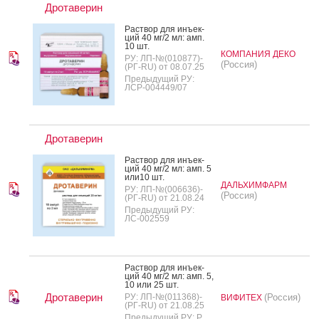
Дротаверин
Рас­твор для инъ­ек­
ций 40 мг/2 мл: амп.
10 шт.
КОМПАНИЯ ДЕКО
РУ: ЛП-№(010877)-
(Россия)
(РГ-RU) от 08.07.25
Предыдущий РУ:
ЛСР-004449/07
Дротаверин
Рас­твор для инъ­ек­
ций 40 мг/2 мл: амп. 5
или10 шт.
ДАЛЬХИМФАРМ
РУ: ЛП-№(006636)-
(Россия)
(РГ-RU) от 21.08.24
Предыдущий РУ:
ЛС-002559
Рас­твор для инъ­ек­
ций 40 мг/2 мл: амп. 5,
10 или 25 шт.
Дротаверин
РУ: ЛП-№(011368)-
(Россия)
ВИФИТЕХ
(РГ-RU) от 21.08.25
Предыдущий РУ: Р