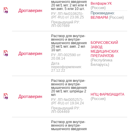
мышеч­но­го вве­дения
Велфарм УК
20 мг/1 мл: 2 мл или 4
(Россия)
мл амп. 5 или 10 шт.
Дротаверин
Произведено:
РУ: ЛП-№(010625)-
(РГ-RU) от 23.06.25
(Россия)
ВЕЛФАРМ
Предыдущий РУ:
ЛП-007689
Рас­твор для внут­ри­
вен­но­го и внут­ри­
БОРИСОВСКИЙ
мышеч­но­го вве­дения
20 мг/1 мл: амп. 2 мл
ЗАВОД
10 шт.
МЕДИЦИНСКИХ
Дротаверин
РУ: ЛП-002590 от
ПРЕПАРАТОВ
20.08.14
(Республика
Дата
Беларусь)
переоформления:
27.12.22
Рас­твор для внут­ри­
вен­но­го и внут­ри­
мышеч­но­го вве­дения
20 мг/1 мл: шпри­цы 2
НПЦ ФАРМЗАЩИТА
мл
Дротаверин
(Россия)
РУ: ЛП-№(005257)-
(РГ-RU) от 19.04.24
Предыдущий РУ:
ЛП-004469
Рас­твор для внут­ри­
вен­но­го и внут­ри­
мышеч­но­го вве­дения