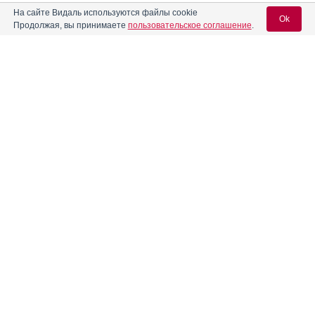
На сайте Видаль используются файлы cookie
Ok
Продолжая, вы принимаете
пользовательское соглашение
.
Вход для специалистов
E-mail учетной записи Vidal:
Пароль:
Информация о групповых и нозологических аналогах
предназначена только для специалистов.
Групповые и нозологические аналоги
не являются полными
аналогами препаратов
, решение об их использовании
Регистрация
Забыли пароль?
может быть принято только специалистом при назначении
терапии в отсутствие препаратов первой линии.
Скрыть групповые и нозологические аналоги