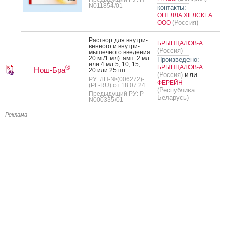
N011854/01
контакты:
ОПЕЛЛА ХЕЛСКЕА
(Россия)
ООО
Рас­твор для внут­ри­
БРЫНЦАЛОВ-А
вен­но­го и внут­ри­
(Россия)
мышеч­но­го вве­дения
20 мг/1 мл): амп. 2 мл
Произведено:
или 4 мл 5, 10, 15,
БРЫНЦАЛОВ-А
®
Нош-Бра
20 или 25 шт.
или
(Россия)
РУ: ЛП-№(006272)-
ФЕРЕЙН
(РГ-RU) от 18.07.24
(Республика
Предыдущий РУ: Р
Беларусь)
N000335/01
Реклама