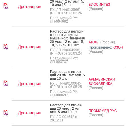
20 мг/мл: 2 мл амп. 5,
БИОСИНТЕЗ
10 или 15 шт.
Дротаверин
(Россия)
РУ: ЛП-№(013566)-
(РГ-RU) от 13.02.26
Предыдущий РУ:
ЛП-004682
Рас­твор для внут­ри­
вен­но­го и внут­ри­
мышеч­но­го вве­дения
20 мг/мл: 2 мл амп. 5,
(Россия)
АТОЛЛ
10, 50 или 100 шт.
Дротаверин
Произведено:
ОЗОН
РУ: ЛП-№(004998)-
(Россия)
(РГ-RU) от 26.03.24
Предыдущий РУ:
ЛП-003737
Рас­твор для инъ­ек­
ций 20 мг/1 мл: амп. 5
или 10 шт.
АРМАВИРСКАЯ
Дротаверин
РУ: ЛП-№(010064)-
БИОФАБРИКА
(РГ-RU) от 06.05.25
(Россия)
Предыдущий РУ:
ЛП-000697
Рас­твор для инъ­ек­
ций 20 мг/мл: 2 мл
ПРОМОМЕД РУС
амп. 5 или 10 шт.
Дротаверин
(Россия)
РУ: ЛС-001642 от
29.12.11