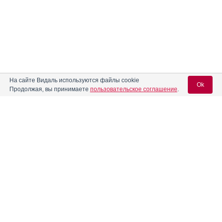
На сайте Видаль используются файлы cookie
Ok
Продолжая, вы принимаете
пользовательское соглашение
.
Содержание
Вход для специалистов
E-mail учетной записи Vidal:
Форма выпуска, упаковка и состав
Клинико-фармакологич. группа
Пароль:
Фармако-терапевтическая группа
Фармакологическое действие
Фармакокинетика