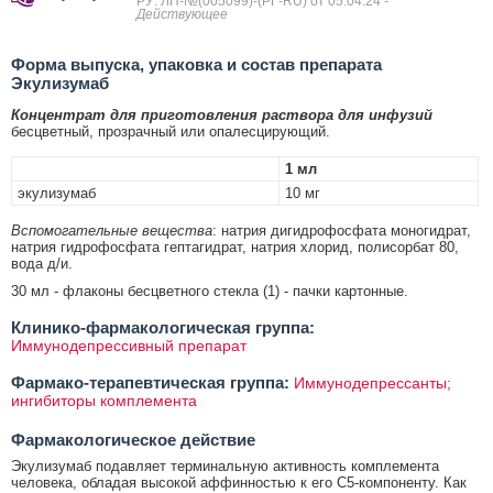
РУ: ЛП-№(005099)-(РГ-RU) от 05.04.24
-
Действующее
Форма выпуска, упаковка и состав препарата
Экулизумаб
Концентрат для приготовления раствора для инфузий
бесцветный, прозрачный или опалесцирующий.
1 мл
экулизумаб
10 мг
Вспомогательные вещества
: натрия дигидрофосфата моногидрат,
натрия гидрофосфата гептагидрат, натрия хлорид, полисорбат 80,
вода д/и.
30 мл - флаконы бесцветного стекла (1) - пачки картонные.
Клинико-фармакологическая группа:
Иммунодепрессивный препарат
Фармако-терапевтическая группа:
Иммунодепрессанты;
ингибиторы комплемента
Фармакологическое действие
Экулизумаб подавляет терминальную активность комплемента
человека, обладая высокой аффинностью к его С5-компоненту. Как