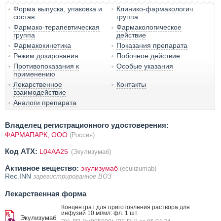
Форма выпуска, упаковка и
Клинико-фармакологич.
состав
группа
Фармако-терапевтическая
Фармакологическое
группа
действие
Фармакокинетика
Показания препарата
Режим дозирования
Побочное действие
Противопоказания к
Особые указания
применению
Лекарственное
Контакты
взаимодействие
Аналоги препарата
Владелец регистрационного удостоверения:
ФАРМАПАРК, ООО
(Россия)
Код ATX:
L04AA25
(Экулизумаб)
Активное вещество:
экулизумаб
(eculizumab)
Rec.INN
зарегистрированное ВОЗ
Лекарственная форма
Концентрат для приготовления раствора для
инфузий 10 мг/мл: фл. 1 шт.
Экулизумаб