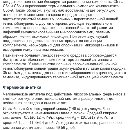
следствие, полностью блокируется расщепление компонента С5 на
С5а и С5b и образование терминального комплекса комплемента
С5b-9. Таким образом, экулизумаб восстанавливает регуляцию
активности комплемента в крови и предотвращает
внутрисосудистый гемолиз у больных - пароксизмальной ночной
гемоглобинурией. С другой стороны, дефицит терминального
комплемента сопровождается повышенной частотой развития
инфекций инкапсулированными микроорганизмами, главным
образом, менингококковой инфекции. При этом экулизумаб
поддерживает содержание ранних продуктов активации
комплемента, необходимых для опсонизации микроорганизмов и
выведения иммунных комплексов.
Назначение больным лекарственного средства сопровождается
быстрым и стабильным снижением терминальной активности
комплемента. У большинства больных пароксизмальной ночной
гемоглобинурией концентрация экулизумаба в плазме крови порядка
35 мкг/мл достаточна для полного ингибирования внутрисосудистого
гемолиза, индуцированного терминальной активацией комплемента.
Фармакокинетика
Человеческие антитела под действием лизосомальных ферментов в
клетках ретикуло-эндотелиальной системы расщепляются до
небольших пептидов и аминокислот.
Из за большой молекулярной массы (148 кД) экулизумаб не
экскретируется в неизмененном виде с мочой. Средний клиренс
составляет 0.31±0.12 мл/ч/кг, средний V
– 110.3±17.9 мл/кг, а
d
средний T
– 11.3±3.4 дней. Исходя из этих данных, равновесное
1/2
состояние достигается через 49-56 дней.