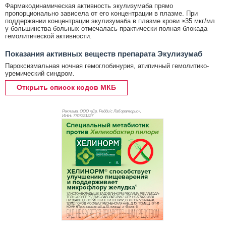
Фармакодинамическая активность экулизумаба прямо
пропорционально зависела от его концентрации в плазме. При
поддержании концентрации экулизумаба в плазме крови ≥35 мкг/мл
у большинства больных отмечалась практически полная блокада
гемолитической активности.
Показания активных веществ препарата Экулизумаб
Пароксизмальная ночная гемоглобинурия, атипичный гемолитико-
уремический синдром.
Открыть список кодов МКБ
Реклама. ООО «Др. Редди’с Лабораторис»,
ИНН: 770
7321227