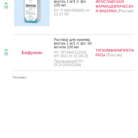
внутрь 1 кг/1 л: фл.
ЯРОСЛАВСКАЯ
100 мл
ФАРМАЦЕВТИЧЕСКА
РУ: Р N003588/01 от
(Россия)
Я ФАБРИКА
22.07.09
Рас­твор для при­ема
внутрь 1 кг/1 л: фл. 50
мл или 100 мл
ТАТХИМФАРМПРЕПА
Бефунгин
РУ: ЛП-№(011163)-
(Россия)
РАТЫ
(РГ-RU) от 01.08.25
Предыдущий РУ:
ЛСР-004202/08
Реклама