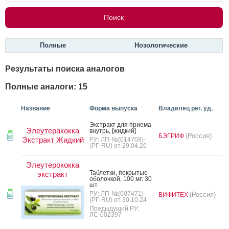
Полные
Нозологические
Результаты поиска аналогов
Полные аналоги: 15
Название
Форма выпуска
Владелец рег. уд.
Экс­тракт для при­ема
Элеутеракокка
внутрь, [жид­кий]
(Россия)
БЭГРИФ
Экстракт Жидкий
РУ: ЛП-№(014708)-
(РГ-RU) от 29.04.26
Элеутерококка
Таб­летки, пок­ры­тые
экстракт
обо­лоч­кой, 100 мг: 30
шт.
РУ: ЛП-№(007471)-
(Россия)
ВИФИТЕХ
(РГ-RU) от 30.10.24
Предыдущий РУ:
ЛС-002397