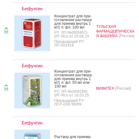
Бефунгин
Кон­цен­трат для при­
готов­ле­ния рас­тво­ра
для при­ема внутрь 1
ТУЛЬСКАЯ
кг/1 л: фл. 100 мл
ФАРМАЦЕВТИЧЕСКА
РУ: ЛП-№(005952)-
(Россия)
Я ФАБРИКА
(РГ-RU) от 25.06.24
Предыдущий РУ:
ЛП-001918
Бефунгин
Кон­цен­трат для при­
готов­ле­ния рас­тво­ра
для при­ема внутрь 1
кг/1 л: фл. 50 мл или
100 мл
(Россия)
ВИФИТЕХ
РУ: ЛП-№(009289)-
(РГ-RU) от 18.03.25
Предыдущий РУ:
ЛСР-008766/09
Бефунгин
Рас­твор для при­ема