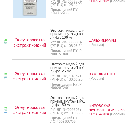
(Россия)
Я ФАБРИКА
РУ: ЛП-№(008275)-
(РГ-RU) от 25.12.24
Предыдущий РУ:
ЛП-002906
Экс­тракт жид­кий для
при­ема внутрь (1 кг/1
л): фл. 100 мл
Элеутерококка
ДАЛЬХИМФАРМ
РУ: ЛП-№(006503)-
экстракт жидкий
(Россия)
(РГ-RU) от 08.08.24
Предыдущий РУ: Р
N001518/01
Экс­тракт жид­кий для
при­ема внутрь (1 кг/1
л): фл. 25 мл
Элеутерококка
КАМЕЛИЯ НПП
РУ: ЛП-№(014152)-
экстракт жидкий
(Россия)
(РГ-RU) от 30.03.26
Предыдущий РУ: Р
N002072/01
Экс­тракт жид­кий для
при­ема внутрь (1 кг/1
л): фл. 50 мл
КИРОВСКАЯ
Элеутерококка
РУ: ЛП-№(009303)-
ФАРМАЦЕВТИЧЕСКА
экстракт жидкий
(РГ-RU) от 19.03.25
(Россия)
Я ФАБРИКА
Предыдущий РУ:
ЛСР-008607/09