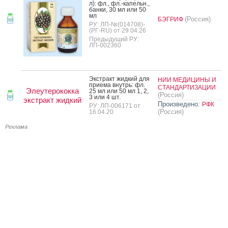
л): фл., фл.-ка­пельн.,
бан­ки, 30 мл или 50
мл
(Россия)
БЭГРИФ
РУ: ЛП-№(014708)-
(РГ-RU) от 29.04.26
Предыдущий РУ:
ЛП-002360
Экс­тракт жид­кий для
НИИ МЕДИЦИНЫ И
при­ема внутрь: фл.
СТАНДАРТИЗАЦИИ
Элеутерококка
25 мл или 50 мл 1, 2,
(Россия)
3 или 4 шт.
экстракт жидкий
Произведено:
РФК
РУ: ЛП-006171 от
(Россия)
16.04.20
Реклама