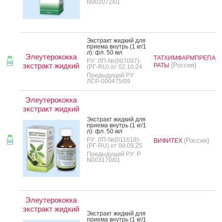
N002072/01
Экс­тракт жид­кий для
при­ема внутрь (1 кг/1
л): фл. 50 мл
Элеутерококка
ТАТХИМФАРМПРЕПА
РУ: ЛП-№(007097)-
экстракт жидкий
(Россия)
РАТЫ
(РГ-RU) от 02.10.24
Предыдущий РУ:
ЛСР-000475/09
Элеутерококка
экстракт жидкий
Экс­тракт жид­кий для
при­ема внутрь (1 кг/1
л): фл. 50 мл
РУ: ЛП-№(011618)-
(Россия)
ВИФИТЕХ
(РГ-RU) от 09.09.25
Предыдущий РУ: Р
N003170/01
Элеутерококка
экстракт жидкий
Экс­тракт жид­кий для
при­ема внутрь (1 кг/1