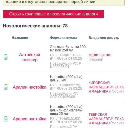
терапии в отсутствие препаратов первой линии.
Скрыть групповые и нозологические аналоги
Нозологические аналоги: 78
Название
Форма выпуска
Владелец рег. уд.
Элик­сир: бу­тыл­ки 100
мл или 250 мл
Алтайский
РУ: ЛП-№(011192)-
МЕЛИГЕН ФП
(РГ-RU) от 04.08.25
эликсир
(Россия)
Предыдущий РУ: Р
N000065/01
Нас­той­ка (200 г/1 л):
фл. 25 мл
КИРОВСКАЯ
РУ: ЛП-№(009279)-
Аралии настойка
ФАРМАЦЕВТИЧЕСКА
(РГ-RU) от 18.03.25
(Россия)
Я ФАБРИКА
Предыдущий РУ:
ЛСР-004066/09
Нас­той­ка (200 г/1 л):
фл. или фл.-ка­пель­
ни­ца 25 мл
ТВЕРСКАЯ
Аралии настойка
РУ: ЛП-№(015163)-
ФАРМАЦЕВТИЧЕСКА
(РГ-RU) от 05.06.26
(Россия)
Я ФАБРИКА
Предыдущий РУ: