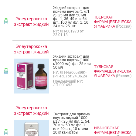
Жид­кий экс­тракт для
при­ема внутрь (1 кг/1
л): 25 мл или 50 мл
ТВЕРСКАЯ
Элеутерококка
фл. 1, 36, 49 или 64
ФАРМАЦЕВТИЧЕСКА
шт., 100 мл фл. 1, 16,
экстракт жидкий
24 или 25 шт.
(Россия)
Я ФАБРИКА
РУ: ЛП-001973 от
23.01.13
Элеутерококка
экстракт жидкий
Жид­кий экс­тракт для
при­ема внутрь (1000
г/1000 мл): фл. 25 или
ТУЛЬСКАЯ
50 мл
ФАРМАЦЕВТИЧЕСКА
РУ: ЛП-№(005899)-
(Россия)
Я ФАБРИКА
(РГ-RU) от 24.06.24
Предыдущий РУ:
ЛП-001493
Элеутерококка
экстракт жидкий
Экс­тракт для при­ема
внутрь жид­кий 1000
г/1 л): 25 мл фл. 1, 54,
70 или 50 мл фл. 1
ИВАНОВСКАЯ
или 40 шт., 10 кг или
20 кг ка­нис­тры
ФАРМАЦЕВТИЧЕСКА