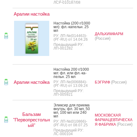
ЛСР-010187/08
Аралии настойка
Нас­той­ка (200 г/1000
мл): фл.-ка­пельн. 25
мл
ДАЛЬХИМФАРМ
РУ: ЛП-№(014463)-
(Россия)
(РГ-RU) от 14.04.26
Предыдущий РУ:
ЛП-001282
Нас­той­ка 200 г/1000
мл: фл. или фл.-ка­
пельн. 25 мл
Аралии настойка
РУ: ЛП-№(006884)-
(Россия)
БЭГРИФ
(РГ-RU) от 13.09.24
Предыдущий РУ:
ЛП-005921
Элик­сир для при­ема
внутрь: фл. 30 мл, 50
мл, 100 мл или 240
Бальзам
МОСКОВСКАЯ
мл
"Первопрестольн
ФАРМАЦЕВТИЧЕСКА
РУ: ЛП-№(010866)-
(Россия)
Я ФАБРИКА
ый"
(РГ-RU) от 08.07.25
Предыдущий РУ:
ЛС-000104