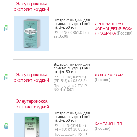
Элеутерококка
экстракт жидкий
Экс­тракт жид­кий для
при­ема внутрь (1 кг/1
ЯРОСЛАВСКАЯ
л): фл. 50 мл
ФАРМАЦЕВТИЧЕСКА
РУ: Р N002851/01 от
(Россия)
Я ФАБРИКА
29.05.09
Экс­тракт жид­кий для
при­ема внутрь (1 кг/1
л): фл. 50 мл
Элеутерококка
ДАЛЬХИМФАРМ
РУ: ЛП-№(006503)-
экстракт жидкий
(Россия)
(РГ-RU) от 08.08.24
Предыдущий РУ: Р
N001518/01
Элеутерококка
экстракт жидкий
Экс­тракт жид­кий для
при­ема внутрь (1 кг/1
л): фл. 50 мл
КАМЕЛИЯ НПП
РУ: ЛП-№(014152)-
(Россия)
(РГ-RU) от 30.03.26
Предыдущий РУ: Р