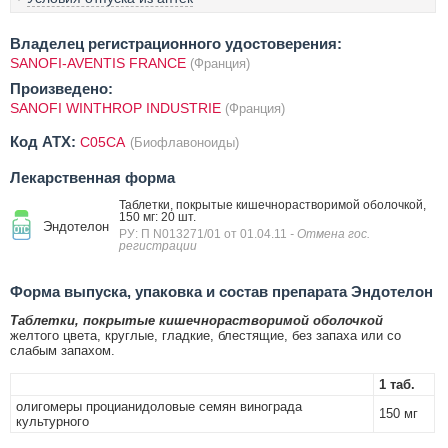
Владелец регистрационного удостоверения:
SANOFI-AVENTIS FRANCE
(Франция)
Произведено:
SANOFI WINTHROP INDUSTRIE
(Франция)
Код ATX:
C05CA
(Биофлавоноиды)
Лекарственная форма
Таблетки, покрытые кишечнорастворимой оболочкой,
150 мг: 20 шт.
Эндотелон
РУ: П N013271/01 от 01.04.11
- Отмена гос.
регистрации
Форма выпуска, упаковка и состав препарата Эндотелон
Таблетки, покрытые кишечнорастворимой оболочкой
желтого цвета, круглые, гладкие, блестящие, без запаха или со
слабым запахом.
1 таб.
олигомеры процианидоловые семян винограда
150 мг
культурного