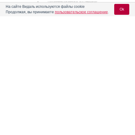
Реклама. НАО "СЕВЕРНАЯ ЗВЕЗДА", ИНН 772
0185196
На сайте Видаль используются файлы cookie
Ok
Продолжая, вы принимаете
пользовательское соглашение
.
Содержание
Вход для специалистов
E-mail учетной записи Vidal:
Форма выпуска, упаковка и состав
Клинико-фармакологич. группа
Пароль:
Фармако-терапевтическая группа
Реклама
Фармакологическое действие
Фармакокинетика
Показания препарата
Регистрация
Забыли пароль?
Режим дозирования
Побочное действие