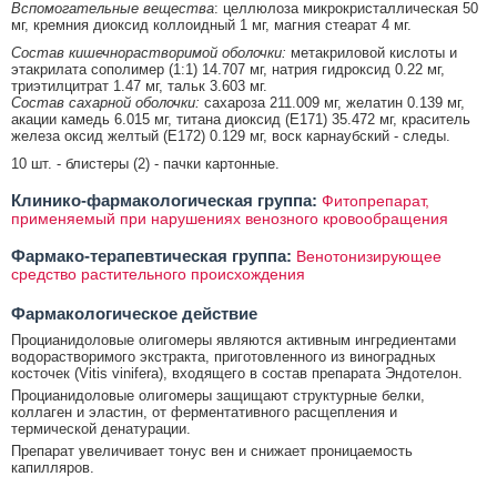
Вспомогательные вещества
: целлюлоза микрокристаллическая 50
мг, кремния диоксид коллоидный 1 мг, магния стеарат 4 мг.
Состав кишечнорастворимой оболочки:
метакриловой кислоты и
этакрилата сополимер (1:1) 14.707 мг, натрия гидроксид 0.22 мг,
триэтилцитрат 1.47 мг, тальк 3.603 мг.
Состав сахарной оболочки:
сахароза 211.009 мг, желатин 0.139 мг,
акации камедь 6.015 мг, титана диоксид (Е171) 35.472 мг, краситель
железа оксид желтый (Е172) 0.129 мг, воск карнаубский - следы.
10 шт. - блистеры (2) - пачки картонные.
Клинико-фармакологическая группа:
Фитопрепарат,
применяемый при нарушениях венозного кровообращения
Фармако-терапевтическая группа:
Венотонизирующее
средство растительного происхождения
Фармакологическое действие
Процианидоловые олигомеры являются активным ингредиентами
водорастворимого экстракта, приготовленного из виноградных
косточек (Vitis vinifera), входящего в состав препарата Эндотелон.
Процианидоловые олигомеры защищают структурные белки,
коллаген и эластин, от ферментативного расщепления и
термической денатурации.
Препарат увеличивает тонус вен и снижает проницаемость
капилляров.