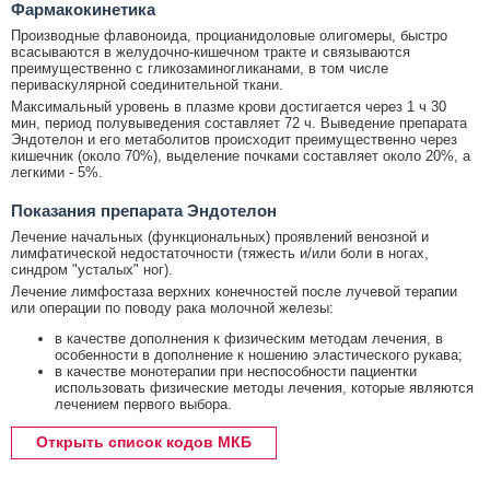
Фармакокинетика
Производные флавоноида, процианидоловые олигомеры, быстро
всасываются в желудочно-кишечном тракте и связываются
преимущественно с гликозаминогликанами, в том числе
периваскулярной соединительной ткани.
Максимальный уровень в плазме крови достигается через 1 ч 30
мин, период полувыведения составляет 72 ч. Выведение препарата
Эндотелон и его метаболитов происходит преимущественно через
кишечник (около 70%), выделение почками составляет около 20%, а
легкими - 5%.
Показания препарата Эндотелон
Лечение начальных (функциональных) проявлений венозной и
лимфатической недостаточности (тяжесть и/или боли в ногах,
синдром "усталых" ног).
Лечение лимфостаза верхних конечностей после лучевой терапии
или операции по поводу рака молочной железы:
в качестве дополнения к физическим методам лечения, в
особенности в дополнение к ношению эластического рукава;
в качестве монотерапии при неспособности пациентки
использовать физические методы лечения, которые являются
лечением первого выбора.
Открыть список кодов МКБ