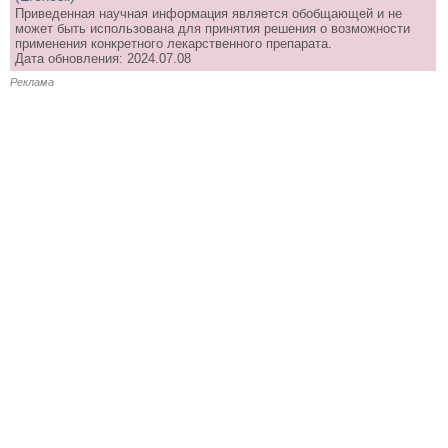
Приведенная научная информация является обобщающей и не
может быть использована для принятия решения о возможности
применения конкретного лекарственного препарата.
Дата обновления: 2024.07.08
Реклама