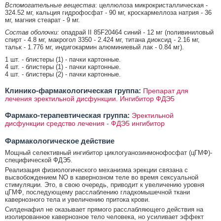
Вспомогательные вещества
: целлюлоза микрокристаллическая -
324.52 мг, кальция гидрофосфат - 90 мг, кроскармеллоза натрия - 36
мг, магния стеарат - 9 мг.
Состав оболочки:
опадрай II 85F20464 синий - 12 мг (поливиниловый
спирт - 4.8 мг, макрогол 3350 - 2.424 мг, титана диоксид - 2.16 мг,
тальк - 1.776 мг, индигокармин алюминиевый лак - 0.84 мг).
1 шт. - блистеры (1) - пачки картонные.
4 шт. - блистеры (1) - пачки картонные.
4 шт. - блистеры (2) - пачки картонные.
Клинико-фармакологическая группа:
Препарат для
лечения эректильной дисфункции. Ингибитор ФДЭ5
Фармако-терапевтическая группа:
Эректильной
дисфункции средство лечения - ФДЭ5 ингибитор
Фармакологическое действие
Мощный селективный ингибитор циклогуанозинмонофосфат (цГМФ)-
специфической ФДЭ5.
Реализация физиологического механизма эрекции связана с
высвобождением NO в кавернозном теле во время сексуальной
стимуляции. Это, в свою очередь, приводит к увеличению уровня
цГМФ, последующему расслаблению гладкомышечной ткани
кавернозного тела и увеличению притока крови.
Силденафил не оказывает прямого расслабляющего действия на
изолированное кавернозное тело человека, но усиливает эффект