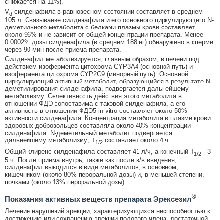
снижается на 11%).
V
силденафила в равновесном состоянии составляет в среднем
d
105 л. Связывание силденафила и его основного циркулирующего N-
деметильного метаболита с белками плазмы крови составляет
около 96% и не зависит от общей концентрации препарата. Менее
0.0002% дозы силденафила (в среднем 188 нг) обнаружено в сперме
через 90 мин после приема препарата.
Силденафил метаболизируется, главным образом, в печени под
действием изофермента цитохрома CYP3A4 (основной путь) и
изофермента цитохрома CYP2C9 (минорный путь). Основной
циркулирующий активный метаболит, образующийся в результате N-
деметилирования силденафила, подвергается дальнейшему
метаболизму. Селективность действия этого метаболита в
отношении ФДЭ сопоставима с таковой силденафила, а его
активность в отношении ФДЭ5 in vitro составляет около 50%
активности силденафила. Концентрация метаболита в плазме крови
здоровых добровольцев составляла около 40% концентрации
силденафила. N-деметильный метаболит подвергается
дальнейшему метаболизму; T
составляет около 4 ч.
1/2
Общий клиренс силденафила составляет 41 л/ч, а конечный Т
- 3-
1/2
5 ч. После приема внутрь, также как после в/в введения,
силденафил выводится в виде метаболитов, в основном,
кишечником (около 80% пероральной дозы) и, в меньшей степени,
почками (около 13% пероральной дозы).
®
Показания активных веществ препарата Эрексезил
Лечение нарушений эрекции, характеризующихся неспособностью к
достижению или сохранению эрекции полового члена, достаточной