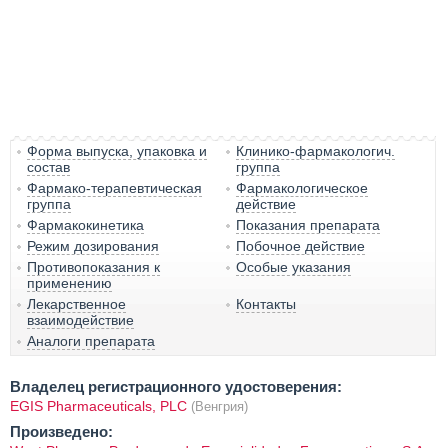
Форма выпуска, упаковка и
Клинико-фармакологич.
состав
группа
Фармако-терапевтическая
Фармакологическое
группа
действие
Фармакокинетика
Показания препарата
Режим дозирования
Побочное действие
Противопоказания к
Особые указания
применению
Лекарственное
Контакты
взаимодействие
Аналоги препарата
Владелец регистрационного удостоверения:
EGIS Pharmaceuticals, PLC
(Венгрия)
Произведено: