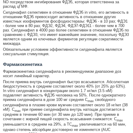
NO посредством ингибирования ФДЭ5, которая ответственна за
распад цГМФ.
Силденафил селективен в отношении ФДЭ5 in vitro, его активность в
отношении ФДЭ5 превосходит активность в отношении других
известных изоферментов фосфодиэстеразы: ФДЭ6 - в 10 раз; ФДЭ1
- более чем в 80 раз; ФДЭ2, ФДЭ4, ФДЭ7-ФДЭ11 - более чем в 700
раз. Силденафил в 4000 раз более селективен в отношении ФДЭ5 по
сравнению с ФДЭ3, что имеет важнейшее значение, поскольку ФДЭ3
является одним из ключевых ферментов регуляции сократимости
миокарда.
Обязательным условием эффективности силденафила является
сексуальная стимуляция.
Фармакокинетика
Фармакокинетика силденафила в рекомендуемом диапазоне доз
носит линейный характер.
После приема внутрь силденафил быстро всасывается. Абсолютная
биодоступность в среднем составляет около 40% (от 25% до 63%).
In vitro силденафил в концентрации около 1.7 нг/мл (3.5 нМ)
подавляет активность ФДЭ5 человека на 50%. После однократного
приема силденафила в дозе 100 мг средняя C
свободного
max
силденафила в плазме крови мужчин составляет около 18 нг/мл (38
нМ). C
при приеме силденафила внутрь натощак достигается в
max
среднем в течение 60 мин (от 30 мин до 120 мин). При приеме в
сочетании с жирной пищей скорость всасывания снижается: C
max
уменьшается в среднем на 29%, а ТC
увеличивается на 60 мин,
max
однако степень абсорбции достоверно не изменяется (AUC