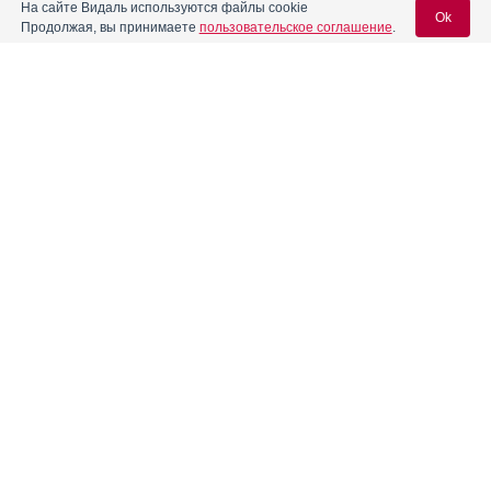
На сайте Видаль используются файлы cookie
Ok
Продолжая, вы принимаете
пользовательское соглашение
.
Содержание
Вход для специалистов
E-mail учетной записи Vidal:
Форма выпуска, упаковка и состав
Клинико-фармакологич. группа
Пароль:
Фармако-терапевтическая группа
Фармакологическое действие
Фармакокинетика
Показания препарата
Регистрация
Забыли пароль?
Режим дозирования
Побочное действие
Противопоказания к применению