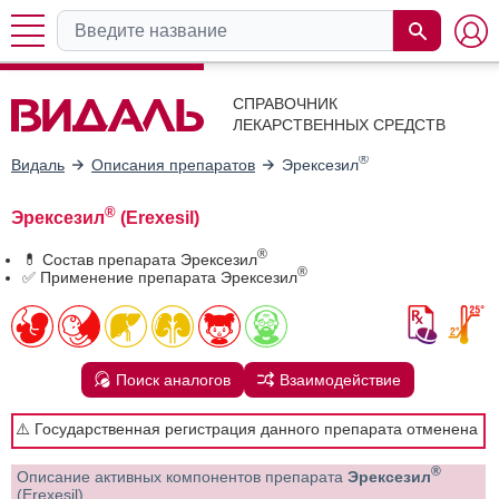
СПРАВОЧНИК
ЛЕКАРСТВЕННЫХ СРЕДСТВ
®
Видаль
Описания препаратов
Эрексезил
®
Эрексезил
(Erexesil)
®
💊 Состав препарата Эрексезил
®
✅ Применение препарата Эрексезил
Поиск аналогов
Взаимодействие
⚠️ Государственная регистрация данного препарата отменена
®
Описание активных компонентов препарата
Эрексезил
(Erexesil)