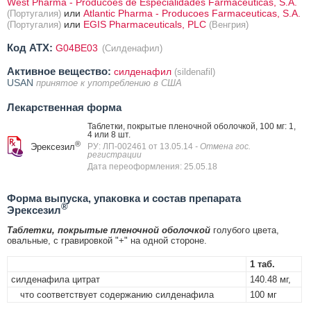
West Pharma - Producoes de Especialidades Farmaceuticas, S.A.
или
Atlantic Pharma - Producoes Farmaceuticas, S.A.
(Португалия)
или
EGIS Pharmaceuticals, PLC
(Португалия)
(Венгрия)
Код ATX:
G04BE03
(Силденафил)
Активное вещество:
силденафил
(sildenafil)
USAN
принятое к употреблению в США
Лекарственная форма
Таблетки, покрытые пленочной оболочкой, 100 мг: 1,
4 или 8 шт.
®
Эрексезил
РУ: ЛП-002461 от 13.05.14
- Отмена гос.
регистрации
Дата переоформления: 25.05.18
Форма выпуска, упаковка и состав препарата
®
Эрексезил
Таблетки, покрытые пленочной оболочкой
голубого цвета,
овальные, с гравировкой "+" на одной стороне.
1 таб.
силденафила цитрат
140.48 мг,
что соответствует содержанию силденафила
100 мг