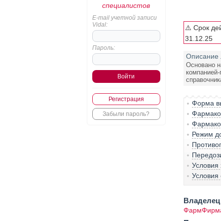
специалистов
E-mail учетной записи
Vidal:
⚠️ Срок де
31.12.25
Пароль:
Описание 
Основано н
компанией-
справочник
Регистрация
Форма вы
Фармако-
Забыли пароль?
Фармако
Режим д
Противо
Передоз
Условия
Условия 
Владелец 
ФармФирма