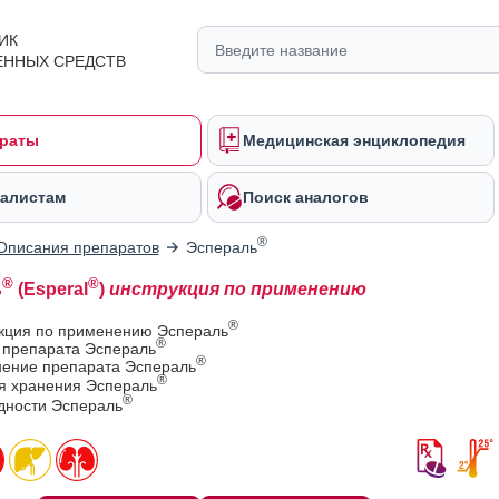
ИК
ЕННЫХ СРЕДСТВ
раты
Медицинская энциклопедия
алистам
Поиск аналогов
®
Описания препаратов
Эспераль
®
®
ь
(Esperal
)
инструкция по применению
®
укция по применению Эспераль
®
 препарата Эспераль
®
ение препарата Эспераль
®
ия хранения Эспераль
®
дности Эспераль