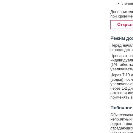
лечен
Дополнитель
при хрониче
Открыт
Режим до
Перед начал
о последств
Препарат на
индивидуаль
(1/4 таблетк
увеличивать
Через 7-10 
(водки) пос
увеличивают
через 1-2 дн
алкоголя и/
применять в
Побочное
Обусловлен
неприятный 
редко - геп
страдающих 
нерва, сниж