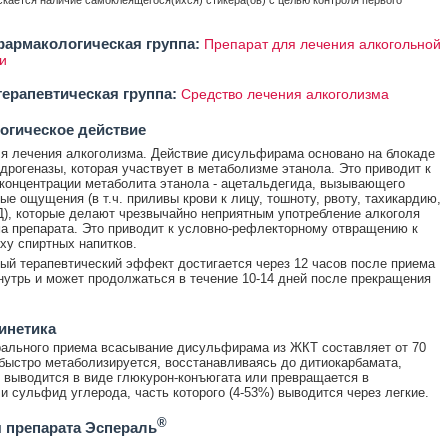
скается наличие самоклеящегося(ихся) стикера(ов) с целью контроля первого
армакологическая группа:
Препарат для лечения алкогольной
и
ерапевтическая группа:
Средство лечения алкоголизма
огическое действие
я лечения алкоголизма. Действие дисульфирама основано на блокаде
дрогеназы, которая участвует в метаболизме этанола. Это приводит к
онцентрации метаболита этанола - ацетальдегида, вызывающего
ые ощущения (в т.ч. приливы крови к лицу, тошноту, рвоту, тахикардию,
), которые делают чрезвычайно неприятным употребление алкоголя
а препарата. Это приводит к условно-рефлекторному отвращению к
аху спиртных напитков.
й терапевтический эффект достигается через 12 часов после приема
нутрь и может продолжаться в течение 10-14 дней после прекращения
инетика
ального приема всасывание дисульфирама из ЖКТ составляет от 70
быстро метаболизируется, восстанавливаясь до дитиокарбамата,
 выводится в виде глюкурон-конъюгата или превращается в
и сульфид углерода, часть которого (4-53%) выводится через легкие.
®
 препарата Эспераль