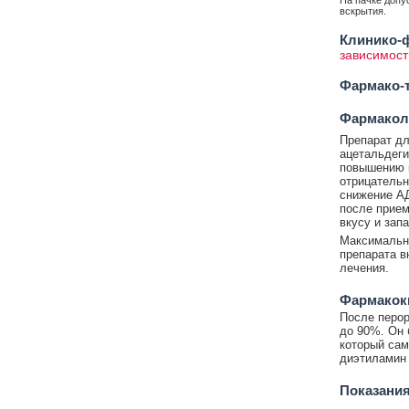
На пачке допу
вскрытия.
Клинико-ф
зависимост
Фармако-т
Фармакол
Препарат дл
ацетальдеги
повышению к
отрицательн
снижение АД
после прием
вкусу и зап
Максимальны
препарата в
лечения.
Фармакок
После перор
до 90%. Он 
который сам
диэтиламин 
Показания