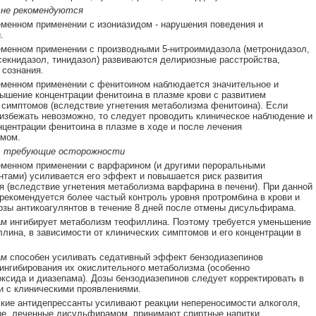
 не рекомендуются
менном применении с изониазидом - нарушения поведения и
.
менном применении с производными 5-нитроимидазола (метронидазол,
секнидазол, тинидазол) развиваются делириозные расстройства,
 сознания.
менном применении с фенитоином наблюдается значительное и
ышение концентрации фенитоина в плазме крови с развитием
 симптомов (вследствие угнетения метаболизма фенитоина). Если
избежать невозможно, то следует проводить клиническое наблюдение и
нцентрации фенитоина в плазме в ходе и после лечения
мом.
, требующие осторожности
менном применении с варфарином (и другими пероральными
нтами) усиливается его эффект и повышается риск развития
я (вследствие угнетения метаболизма варфарина в печени). При данной
рекомендуется более частый контроль уровня протромбина в крови и
озы антикоагулянтов в течение 8 дней после отмены дисульфирама.
м ингибирует метаболизм теофиллина. Поэтому требуется уменьшение
лина, в зависимости от клинических симптомов и его концентрации в
м способен усиливать седативный эффект бензодиазепинов
ингибирования их окислительного метаболизма (особенно
ксида и диазепама). Дозы бензодиазепинов следует корректировать в
и с клиническими проявлениями.
кие антидепрессанты усиливают реакции непереносимости алкоголя,
е, леченные дисульфирамом, принимают спиртные напитки.