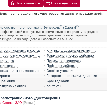
Поиск аналогов
Взаимодействие
йствия регистрационного удостоверения данного продукта истёк
®
®
лекарственного препарата
Эспераль
(Esperal
)
а официальной инструкции по применению препарата, утверждено
производителем и подготовлено для электронного издания
а Видаль 2010 года, дата обновления: 2025.09.22
пуска, упаковка и состав
Клинико-фармакологич. группа
терапевтическая группа
Фармакологическое действие
кинетика
Показания препарата
озирования
Побочное действие
показания к применению
Особые указания
ировка
Лекарственное взаимодействие
 хранения
Срок годности
отпуска из аптек
Контакты
регистрационного удостоверения:
 Сотекс, ЗАО
(Россия)