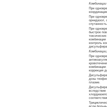
Комбинации
При одновре
координации
При одновре
орнидазол, 
спутанность
При одновре
быстрое пов
токсических
комбинации 
контроль ко
дисульфира
Комбинации
При одновре
антикоагуля
кровотечени
комбинации 
коррекция д
Дисульфира
дозы теофил
плазме.
Дисульфира
вследствие 
хлордиазепо
соответстви
Трицикличес
если больны