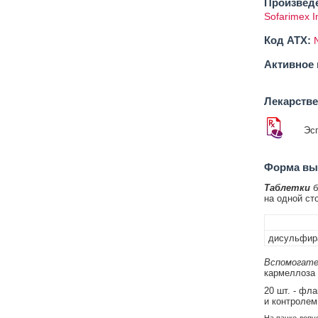
Произвед
Sofarimex I
Код ATX:
Активное 
Лекарств
Эс
Форма вып
Таблетки
б
на одной ст
дисульфир
Вспомогате
кармеллоза 
20 шт. - фл
и контролем