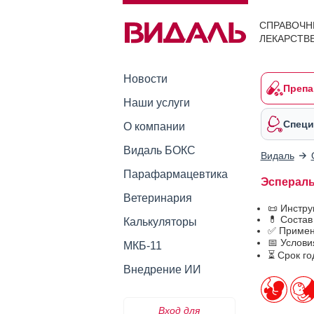
СПРАВОЧН
ЛЕКАРСТВ
Новости
Препа
Наши услуги
Специ
О компании
Видаль БОКС
Видаль
Парафармацевтика
Эсперал
Ветеринария
📜 Инстр
💊 Состав
Калькуляторы
✅ Примен
📅 Услов
МКБ-11
⏳ Срок го
Внедрение ИИ
Вход для