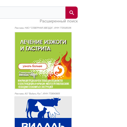
Расширенный поиск
Реклама. НАО "СЕВЕРНАЯ ЗВЕЗДА", ИНН 772
0185196
Реклама. АО "Видаль Рус", ИНН 772
8043605