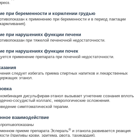
иреоз.
е при беременности и кормлении грудью
отивопоказан к применению при беременности и в период лактации
скармливания).
ие при нарушениях функции печени
отивопоказан при тяжелой печеночной недостаточности.
ие при нарушениях функции почек
уется применение препарата при почечной недостаточности.
казания
чения следует избегать приема спиртных напитков и лекарственных
держащих этанол.
ровка
комбинация дисульфирам-этанол вызывает угнетение сознания вплоть
рдечно-сосудистый коллапс, неврологические осложнения.
оведение симптоматической терапии.
нное взаимодействие
 противопоказаны
®
еменном приеме препарата Эспераль
и этанола развивается реакция
ости (приливы крови, эритема, рвота, тахикардия).