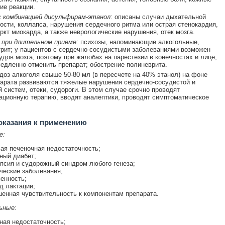
ие реакции.
с комбинацией дисульфирам-этанол:
описаны случаи дыхательной
ости, коллапса, нарушения сердечного ритма или острая стенокардия,
ркт миокарда, а также неврологические нарушения, отек мозга.
 при длительном приеме:
психозы, напоминающие алкогольные,
стрит; у пациентов с сердечно-сосудистыми заболеваниями возможен
удов мозга, поэтому при жалобах на парестезии в конечностях и лице,
едленно отменить препарат; обострение полиневрита.
доз алкоголя свыше 50-80 мл (в пересчете на 40% этанол) на фоне
арата развиваются тяжелые нарушения сердечно-сосудистой и
 систем, отеки, судороги. В этом случае срочно проводят
ационную терапию, вводят аналептики, проводят симптоматическое
оказания к применению
е:
ая печеночная недостаточность;
ный диабет;
псия и судорожный синдром любого генеза;
ческие заболевания;
енность;
д лактации;
енная чувствительность к компонентам препарата.
ьные:
ная недостаточность;