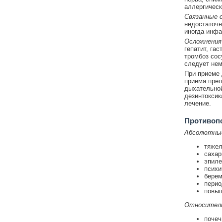
аллергическ
Связанные 
недостаточн
иногда инфа
Осложнения
гепатит, га
тромбоз сос
следует нем
При приеме 
приема преп
дыхательной
дезинтоксик
лечение.
Противоп
Абсолютны
тяжел
сахар
эпиле
психи
берем
перио
повыш
Относител
почеч