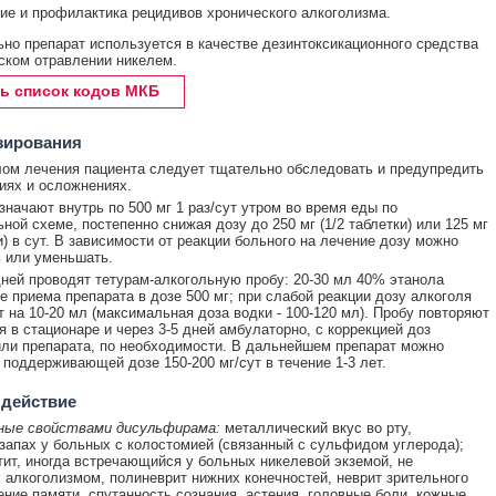
ие и профилактика рецидивов хронического алкоголизма.
но препарат используется в качестве дезинтоксикационного средства
ском отравлении никелем.
ь список кодов МКБ
зирования
ом лечения пациента следует тщательно обследовать и предупредить
иях и осложнениях.
значают внутрь по 500 мг 1 раз/сут утром во время еды по
ной схеме, постепенно снижая дозу до 250 мг (1/2 таблетки) или 125 мг
и) в сут. В зависимости от реакции больного на лечение дозу можно
 или уменьшать.
дней проводят тетурам-алкогольную пробу: 20-30 мл 40% этанола
ле приема препарата в дозе 500 мг; при слабой реакции дозу алкоголя
 на 10-20 мл (максимальная доза водки - 100-120 мл). Пробу повторяют
я в стационаре и через 3-5 дней амбулаторно, с коррекцией доз
или препарата, по необходимости. В дальнейшем препарат можно
 поддерживающей дозе 150-200 мг/сут в течение 1-3 лет.
 действие
ные свойствами дисульфирама:
металлический вкус во рту,
запах у больных с колостомией (связанный с сульфидом углерода);
атит, иногда встречающийся у больных никелевой экземой, не
алкоголизмом, полиневрит нижних конечностей, неврит зрительного
ение памяти, спутанность сознания, астения, головные боли, кожные