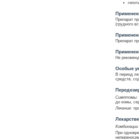
гипот
Применени
Препарат пр
(грудного в
Применен
Препарат пр
Применен
Не рекоменд
Особые у
В период ле
средств, со
Передози
Симптомы:
до комы, се
Лечение:
пр
Лекарстве
Комбинации
При одновр
непереносим