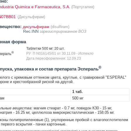
ено:
ndustria Quimica e Farmaceutica, S.A.
(Португалия)
N07BB01
(Дисульфирам)
вещество:
дисульфирам
(disulfiram)
Rec.INN
зарегистрированное ВОЗ
енная форма
Таблетки 500 мг: 20 шт.
®
пераль
РУ: П N016145/01 от 30.11.09
- Истекло
Дата переоформления: 12.09.23
®
уска, упаковка и состав препарата Эспераль
елого с кремовым оттенком цвета, круглые, с гравировкой "ESPERAL"
ороне и крестообразной риской на другой.
1 таб.
ам
500 мг
льные вещества
: магния стеарат - 0.7 мг, повидон К30 - 15 мг,
натрия - 16.25 мг, целлюлоза микрокристаллическая - 158.05 мг.
аконы полипропиленовые (1), укупоренные пробкой с влагопоглотителем
 первого вскрытия - пачки картонные.