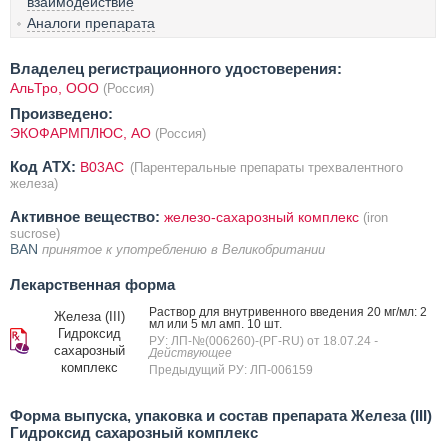
взаимодействие
Аналоги препарата
Владелец регистрационного удостоверения:
АльТро, ООО
(Россия)
Произведено:
ЭКОФАРМПЛЮС, АО
(Россия)
Код ATX:
B03AC
(Парентеральные препараты трехвалентного
железа)
Активное вещество:
железо-сахарозный комплекс
(iron
sucrose)
BAN
принятое к употреблению в Великобритании
Лекарственная форма
Раствор для внутривенного введения 20 мг/мл: 2
Железа (III)
мл или 5 мл амп. 10 шт.
Гидроксид
РУ: ЛП-№(006260)-(РГ-RU) от 18.07.24
-
сахарозный
Действующее
комплекс
Предыдущий РУ: ЛП-006159
Форма выпуска, упаковка и состав препарата Железа (III)
Гидроксид сахарозный комплекс