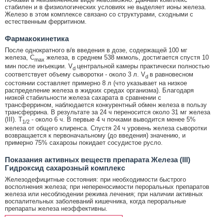
стабилен и в физиологических условиях не выделяет ионы железа.
Железо в этом комплексе связано со структурами, сходными с
естественным ферритином.
Фармакокинетика
После однократного в/в введения в дозе, содержащей 100 мг
железа, C
железа, в среднем 538 мкмоль, достигается спустя 10
max
мин после инъекции. V
центральной камеры практически полностью
d
соответствует объему сыворотки - около 3 л. V
в равновесном
d
состоянии составляет примерно 8 л (что указывает на низкое
распределение железа в жидких средах организма). Благодаря
низкой стабильности железа сахарата в сравнении с
трансферрином, наблюдается конкурентный обмен железа в пользу
трансферрина. В результате за 24 ч переносится около 31 мг железа
(III). T
- около 6 ч. В первые 4 ч почками выводится менее 5%
1/2
железа от общего клиренса. Спустя 24 ч уровень железа сыворотки
возвращается к первоначальному (до введения) значению, и
примерно 75% сахарозы покидает сосудистое русло.
Показания активных веществ препарата Железа (III)
Гидроксид сахарозный комплекс
Железодефицитные состояния: при необходимости быстрого
восполнения железа; при непереносимости пероральных препаратов
железа или несоблюдении режима лечения; при наличии активных
воспалительных заболеваний кишечника, когда пероральные
препараты железа неэффективны.