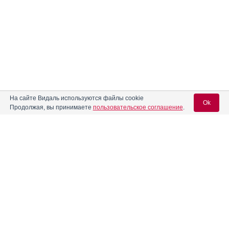
На сайте Видаль используются файлы cookie
Ok
Продолжая, вы принимаете
пользовательское соглашение
.
Содержание
Вход для специалистов
E-mail учетной записи Vidal:
Форма выпуска, упаковка и состав
Клинико-фармакологич. группа
Пароль:
Фармако-терапевтическая группа
Фармакологическое действие