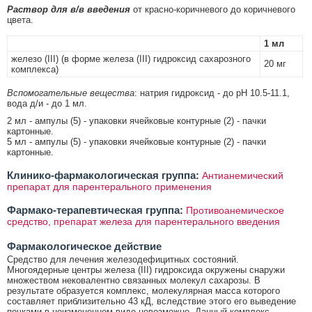
Раствор для в/в введения
от красно-коричневого до коричневого
цвета.
1 мл
железо (III) (в форме железа (III) гидроксид сахарозного
20 мг
комплекса)
Вспомогательные вещества
: натрия гидроксид - до рН 10.5-11.1,
вода д/и - до 1 мл.
2 мл - ампулы (5) - упаковки ячейковые контурные (2) - пачки
картонные.
5 мл - ампулы (5) - упаковки ячейковые контурные (2) - пачки
картонные.
Клинико-фармакологическая группа:
Антианемический
препарат для парентерального применения
Фармако-терапевтическая группа:
Противоанемическое
средство, препарат железа для парентерального введения
Фармакологическое действие
Средство для лечения железодефицитных состояний.
Многоядерные центры железа (III) гидроксида окружены снаружи
множеством нековалентно связанных молекул сахарозы. В
результате образуется комплекс, молекулярная масса которого
составляет приблизительно 43 кД, вследствие этого его выведение
почками в неизмененном виде невозможно. Данный комплекс