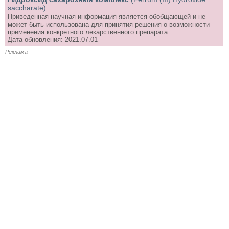
saccharate)
Приведенная научная информация является обобщающей и не
может быть использована для принятия решения о возможности
применения конкретного лекарственного препарата.
Дата обновления: 2021.07.01
Реклама