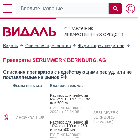
СПРАВОЧНИК
ЛЕКАРСТВЕННЫХ СРЕДСТВ
Видаль
Описания препаратов
Фирмы-производители
SE
Препараты SERUMWERK BERNBURG, AG
Описания препаратов с недействующими рег. уд. или не
поставляемые на рынок РФ
Форма выпуска
Владелец рег. уд.
Рас­твор для ин­фу­зий
6%: фл. 100 мл, 250 мл
или 500 мл
РУ: П N014908/01-
2003 от 29.04.08
SERUMWERK
Инфукол ГЭК
BERNBURG
(Германия)
Рас­твор для ин­фу­зий
10%: фл. 100 мл, 250
мл или 500 мл
РУ: П N014908/01-