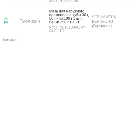
2003 от 29.04.08
Мазь для на­руж­но­го
при­мене­ния: ту­бы 30 г,
SERUMWERK
50 г или 100 г 1 шт.;
Пиолизин
BERNBURG
бан­ки 250 г 10 шт.
(Германия)
РУ: П N016103/01 от
04.02.10
Реклама