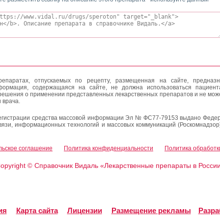
епаратах, отпускаемых по рецепту, размещенная на сайте, предназн
формация, содержащаяся на сайте, не должна использоваться пациен
решения о применении представленных лекарственных препаратов и не мож
 врача.
егистрации средства массовой информации Эл № ФС77-79153 выдано Федер
вязи, информационных технологий и массовых коммуникаций (Роскомнадзор
льское соглашение
Политика конфиденциальности
Политика обработк
opyright
Справочник Видаль «Лекарственные препараты в Росси
©
ия
Карта сайта
Лицензии
Размещение рекламы
Разра