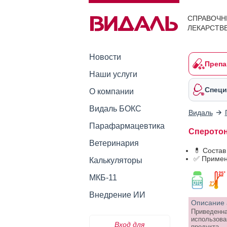
СПРАВОЧН
ЛЕКАРСТВ
Новости
Препа
Наши услуги
Специ
О компании
Видаль БОКС
Видаль
Парафармацевтика
Сперотон
Ветеринария
💊 Состав
✅ Примен
Калькуляторы
МКБ-11
Внедрение ИИ
Описание 
Приведенна
использова
Вход для
продукта.