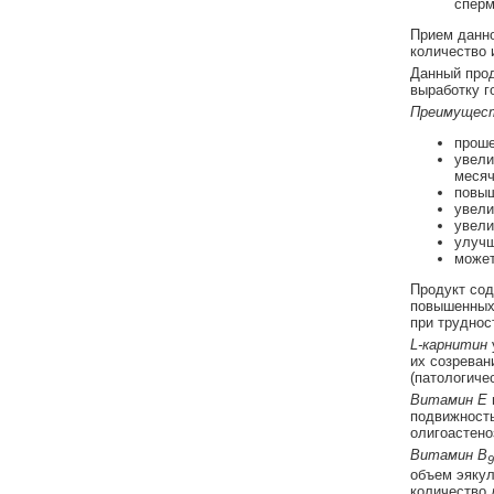
сперм
Прием данно
количество 
Данный прод
выработку г
Преимущест
проше
увели
месяч
повыш
увели
увели
улучш
может
Продукт сод
повышенных
при труднос
L-карнитин
их созреван
(патологиче
Витамин Е
подвижность
олигоастено
Витамин В
9
объем эякул
количество 