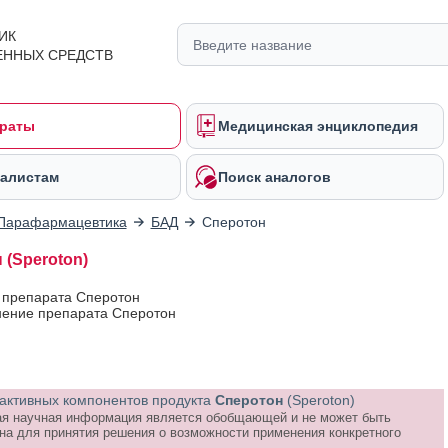
ИК
ЕННЫХ СРЕДСТВ
раты
Медицинская энциклопедия
алистам
Поиск аналогов
Парафармацевтика
БАД
Сперотон
 (Speroton)
 препарата Сперотон
ение препарата Сперотон
активных компонентов продукта
Сперотон
(Speroton)
я научная информация является обобщающей и не может быть
на для принятия решения о возможности применения конкретного