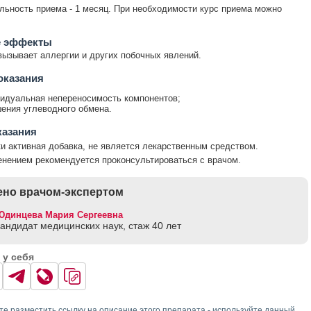
ьность приема - 1 месяц. При необходимости курс приема можно
 эффекты
вызывает аллергии и других побочных явлений.
оказания
идуальная непереносимость компонентов;
ения углеводного обмена.
казания
и активная добавка, не является лекарственным средством.
нением рекомендуется проконсультироваться с врачом.
но врачом-экспертом
Юдинцева Мария Сергеевна
кандидат медицинских наук, стаж 40 лет
 у себя
те разместить ссылку на описание этого препарата - используйте данный