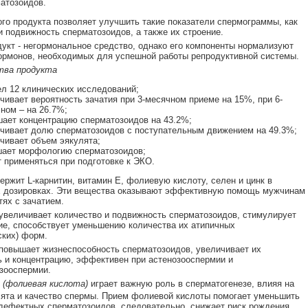
атозоидов.
го продукта позволяет улучшить такие показатели спермограммы, как
и подвижность сперматозоидов, а также их строение.
укт - негормональное средство, однако его компоненты нормализуют
ормонов, необходимых для успешной работы репродуктивной системы.
ва продукта
л 12 клинических исследований;
чивает вероятность зачатия при 3-месячном приеме на 15%, при 6-
ном – на 26.7%;
ает концентрацию сперматозоидов на 43.2%;
чивает долю сперматозоидов с поступательным движением на 49.3%;
чивает объем эякулята;
ает морфологию сперматозоидов;
 применяться при подготовке к ЭКО.
ержит L-карнитин, витамин Е, фолиевую кислоту, селен и цинк в
 дозировках. Эти вещества оказывают эффективную помощь мужчинам
тях с зачатием.
увеличивает количество и подвижность сперматозоидов, стимулирует
ие, способствует уменьшению количества их атипичных
ских) форм.
повышает жизнеспособность сперматозоидов, увеличивает их
 и концентрацию, эффективен при астенозооспермии и
зооспермии.
(фолиевая кислота)
играет важную роль в сперматогенезе, влияя на
ята и качество спермы. Прием фолиевой кислоты помогает уменьшить
дефектных сперматозоидов, следовательно, снижает риск рождения