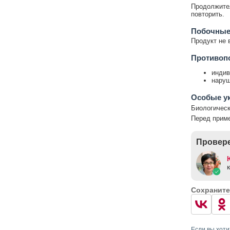
Продолжител
повторить.
Побочные
Продукт не 
Противоп
индив
наруш
Особые у
Биологическ
Перед приме
Провере
Сохраните
Если вы хоти