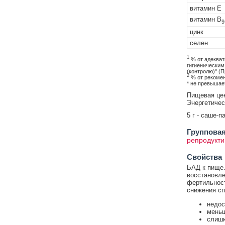
витамин Е
витамин В
9
цинк
селен
1
% от адекват
гигиеническим
(контролю)" (П
2
% от рекомен
* не превышае
Пищевая ценн
Энергетическ
5 г - саше-п
Групповая
репродукти
Свойства
БАД к пище.
восстановле
фертильност
снижения сп
недос
меньш
слишк