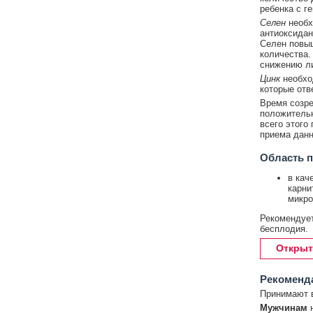
ребенка с г
Селен
необх
антиоксидан
Селен повыш
количества.
снижению л
Цинк
необход
которые отв
Время созре
положительн
всего этого
приема данно
Область 
в кач
карни
микро
Рекомендует
бесплодия.
Открыт
Рекоменд
Принимают в
Мужчинам
н