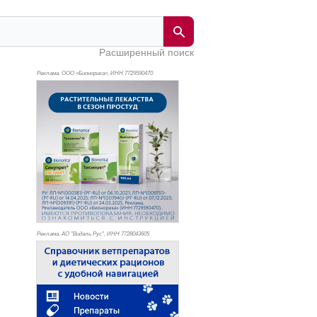
Расширенный поиск
Реклама. ООО «Бионорика», ИНН 772
9590470
Реклама. АО "Видаль Рус", ИНН 772
8043605