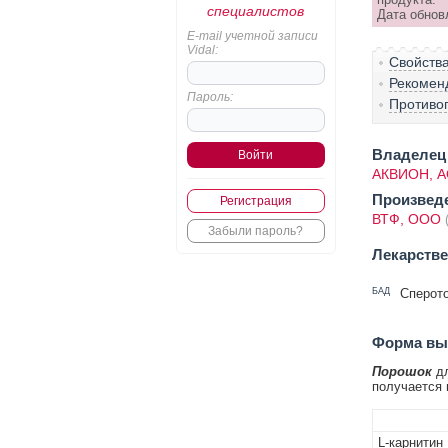
специалистов
Дата обнов
E-mail учетной записи
Vidal:
Свойств
Рекомен
Пароль:
Противо
Владелец 
АКВИОН, А
Произвед
Регистрация
ВТФ, ООО
Забыли пароль?
Лекарств
БАД
Сперот
Форма вып
Порошок
дл
получается 
L-карнитин