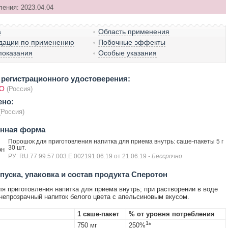
ления: 2023.04.04
а
Область применения
дации по применению
Побочные эффекты
показания
Особые указания
регистрационного удостоверения:
О
(Россия)
ено:
(Россия)
енная форма
Порошок для приготовления напитка для приема внутрь: саше-пакеты 5 г
30 шт.
он
РУ: RU.77.99.57.003.Е.002191.06.19 от 21.06.19
- Бессрочно
уска, упаковка и состав продукта Сперотон
я приготовления напитка для приема внутрь; при растворении в воде
непрозрачный напиток белого цвета с апельсиновым вкусом.
1 саше-пакет
% от уровня потребления
1
750 мг
250%
*