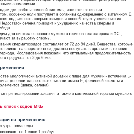
енными аномалиями.
одим для работы половой системы, является активным
том, особенно если поступает в организм одновременно с витамином Е.
ает подвижность сперматозоидов и способствует увеличению их
 Недостаток селена приводит к ухудшению качества спермы и
ибидо.
им для синтеза основного мужского гормона тестостерона и ФСГ,
ечают за выработку спермы.
вания сперматозоидов составляет от 72 до 84 дней. Вещества, которые
о влияют на сперматогенез, должны поступать в организм в течение
 периода. Исследования показали, что оптимальная продолжительность
го продукта - от 3 до 6 мес.
применения
естве биологически активной добавки к пище для мужчин - источника L-
тина, дополнительного источника витамина Е, фолиевой кислоты и
элементов (цинка, селена).
ся при планировании зачатия, а также в комплексной терапии мужского
ь список кодов МКБ
ации по применению
нутрь, после еды.
азначают по 1 саше 1 раз/сут.