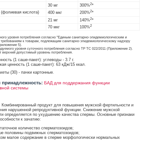
2
30 мг
300%
*
2
(фолиевая кислота)
400 мкг
200%
*
2
21 мг
140%
*
2
70 мкг
100%
ного уровня потребления согласно "Единым санитарно-эпидемиологическим и
 требованиям к товарам, подлежащим санитарно-эпидемиологическому надзору
риложение 5).
дуемого уровня суточного потребления согласно ТР ТС 022/2011 (Приложение 2).
т верхний допустимый уровень потребления.
ость (1 саше-пакет): углеводы - 3.7 г.
ая ценность (1 саше-пакет): 63 кДж/15 ккал.
акеты (30) - пачки картонные.
 принадлежность:
БАД для поддержания функции
вной системы
 Комбинированный продукт для повышения мужской фертильности и
ния нарушенной репродуктивной функции. Снижение мужской
и определяется по ухудшению качества спермы. Основные признаки
особности к зачатию:
таточное количество сперматозоидов;
е половины подвижных сперматозоидов;
ом малое содержание в сперме морфологически нормальных