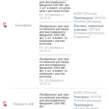
для внут­ри­вен­но­го
вве­дения 500 ME: фл.
1 шт. в компл. со шпри­
цем с рас­тво­рите­лем
(Россия)
ВАЙЕТ
РУ: ЛП-000968 от
Произведено:
18.10.11
WYETH
(Испания)
PHARMA
Бенефикс
Фасовка, первичная
Ли­офи­лизат для при­
готов­ле­ния рас­тво­ра
упаковка:
VETTER
для внут­ри­вен­но­го
PHARMA-FERTIGUNG
вве­дения 1000 ME:
(Германия)
фл. 1 шт. в компл. со
шпри­цем с рас­тво­
рите­лем
РУ: ЛП-000968 от
18.10.11
Ли­офи­лизат для при­
готов­ле­ния рас­тво­ра
для внут­ри­вен­но­го
вве­дения 2000 ME:
фл. 1 шт. в компл. со
шпри­цем с рас­тво­
рите­лем
РУ: ЛП-000968 от
18.10.11
(Россия)
ВАЙЕТ
Ли­офи­лизат для при­
Упаковано:
WYETH
готов­ле­ния рас­тво­ра
для внут­ри­вен­но­го
(Испания)
PHARMA
вве­дения 1000 МЕ:
Рефакто АФ
Произведено:
фл.
VETTER PHARMA-