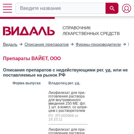
СПРАВОЧНИК
ЛЕКАРСТВЕННЫХ СРЕДСТВ
Видаль
Описания препаратов
Фирмы-производители
ВА
Препараты ВАЙЕТ, ООО
Описания препаратов с недействующими рег. уд. или не
поставляемые на рынок РФ
Форма выпуска
Владелец рег. уд.
Ли­офи­лизат для при­
готов­ле­ния рас­тво­ра
для внут­ри­вен­но­го
вве­дения 250 ME: фл.
1 шт. в компл. со шпри­
цем с рас­тво­рите­лем
РУ: ЛП-000968 от
18.10.11
Ли­офи­лизат для при­
готов­ле­ния рас­тво­ра