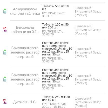
Таб­летки 500 мг: 10
Щелковский
Аскорбиновой
шт.
Витаминный Завод
кислоты таблетки
РУ: 73/941/14 от
(Россия)
30.11.73
Таб­летки 100 мг: 50
Щелковский
Бензонала
или 250 шт.
Витаминный Завод
таблетки по 0.1 г
РУ: 70/183/17 от
(Россия)
30.03.70
Рас­твор для на­руж­
но­го при­мене­ния
Бриллиантового
спир­то­вой 1%: фл. 10
Щелковский
мл, 15 мл, 20 мл, 25
зеленого раствор
Витаминный Завод
мл или 30 мл
(Россия)
спиртовой
РУ: 70/183/38 от
30.03.70
Рас­твор для на­руж­
но­го при­мене­ния
Бриллиантового
спир­то­вой 2%: фл. 10
Щелковский
мл, 15 мл, 20 мл, 25
зеленого раствор
Витаминный Завод
мл или 30 мл
(Россия)
спиртовой
РУ: 70/183/38 от
30.03.70
Таб­летки 250 мкг: 30
Щелковский
или 50 шт.
Дигоксин-Н.С.
Витаминный Завод
РУ: Р N000714/01-
(Россия)
2001 от 15.10.01