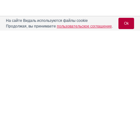
На сайте Видаль используются файлы cookie
Ok
Продолжая, вы принимаете
пользовательское соглашение
.
Вход для специалистов
E-mail учетной записи Vidal:
Пароль:
Регистрация
Забыли пароль?