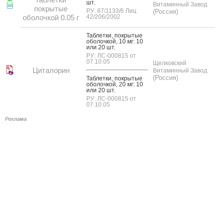
шт.
Витаминный Завод
покрытые
РУ: 87/1133/6 Лиц.
(Россия)
оболочкой 0.05 г
42/206/2002
Таб­летки, пок­ры­тые
обо­лоч­кой, 10 мг: 10
или 20 шт.
РУ: ЛС-000815 от
07.10.05
Щелковский
Циталорин
Витаминный Завод
(Россия)
Таб­летки, пок­ры­тые
обо­лоч­кой, 20 мг: 10
или 20 шт.
РУ: ЛС-000815 от
07.10.05
Реклама