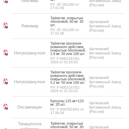
Левомир
Витаминный Завод
РУ: ЛС-001180 от
(Россия)
27.01.06
Таб­летки, пок­ры­тые
обо­лоч­кой, 40 мг: 30
Щелковский
шт.
Левомир
Витаминный Завод
РУ: ЛС-001180 от
(Россия)
27.01.06
Таб­летки про­лон­ги­
рован­но­го дей­ствия,
Щелковский
пок­ры­тые обо­лоч­кой,
Нитрогранулонг
Витаминный Завод
2.9 мг: 50 или 100 шт.
(Россия)
РУ: Р N002187/01-
2003 от 01.04.03
Таб­летки про­лон­ги­
рован­но­го дей­ствия,
Щелковский
пок­ры­тые обо­лоч­кой,
Нитрогранулонг
Витаминный Завод
5.2 мг: 50 или 100 шт.
(Россия)
РУ: Р N002187/01-
2003 от 01.04.03
Кап­су­лы 125 мг+125
Щелковский
мг: 20 шт.
Оксампицин
Витаминный Завод
РУ: Р N003524/01 от
(Россия)
17.06.04
Танацехола
Таб­летки, пок­ры­тые
обо­лоч­кой, 50 мг: 30
Щелковский
таблетки