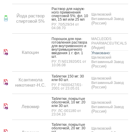
Рас­твор для на­руж­
но­го при­мене­ния
Щелковский
Йода раствор
спир­то­вой 5%: фл. 10
Витаминный Завод
мл, 15 мл или 25 мл
спиртовой 5%
(Россия)
РУ: 70/529/34 от
04.08.70
По­рошок для при­
MACLEODS
готов­ле­ния рас­тво­ра
PHARMACEUTICALS
для внут­ри­вен­но­го и
(Индия)
внут­ри­мышеч­но­го
Капоцин
Упаковано:
вве­дения 1 г: фл. 1
шт.
Щелковский
РУ: П N013920/01 от
Витаминный Завод
10.06.08
(Россия)
Таб­летки 150 мг: 30
Щелковский
Ксантинола
или 60 шт.
Витаминный Завод
никотинат-Н.С.
РУ: Р N000427/01-
(Россия)
2001 от 23.05.01
Таб­летки, пок­ры­тые
обо­лоч­кой, 10 мг: 20
Щелковский
или 30 шт.
Левомир
Витаминный Завод
РУ: ЛС-001180 от
(Россия)
23.04.10
Таб­летки, пок­ры­тые
обо­лоч­кой, 20 мг: 30
Щелковский
шт.