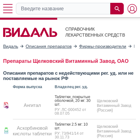
СПРАВОЧНИК
ЛЕКАРСТВЕННЫХ СРЕДСТВ
Видаль
Описания препаратов
Фирмы-производители
Ще
Препараты Щелковский Витаминный Завод, ОАО
Описания препаратов с недействующими рег. уд. или не
поставляемые на рынок РФ
Форма выпуска
Владелец рег. уд.
Таб­летки, пок­ры­тые
обо­лоч­кой, 20 мг: 30
Щелковский
шт.
Ангитал
Витаминный Завод
РУ: ЛС-000452 от
(Россия)
08.07.05
Таб­летки 2.5 мг: 10
Щелковский
Аскорбиновой
шт.
Витаминный Завод
кислоты таблетки
РУ: 73/941/14 от
(Россия)
30.11.73