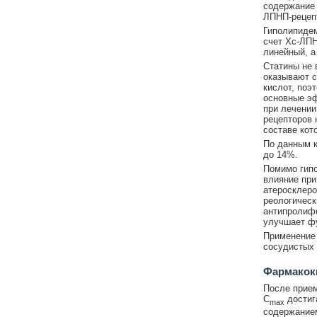
содержание 
ЛПНП-рецепт
Гиполипидем
счет Хс-ЛПН
линейный, а
Статины не 
оказывают с
кислот, поэ
основные э
при лечении
рецепторов 
составе кот
По данным 
до 14%.
Помимо гипо
влияние при
атеросклеро
реологическ
антипролифе
улучшает фу
Применение
сосудистых 
Фармакок
После прием
C
достига
max
содержанием