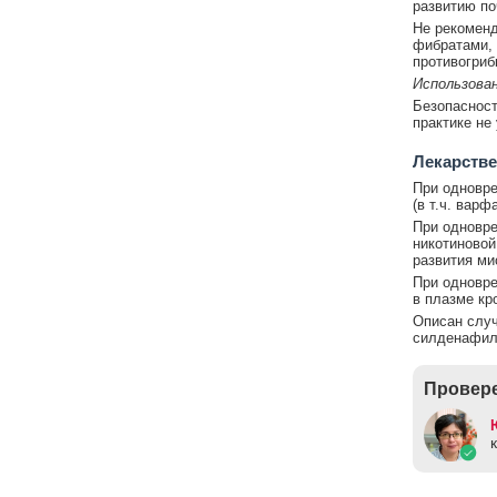
развитию по
Не рекоменд
фибратами, 
противогриб
Использова
Безопасност
практике не
Лекарстве
При одновре
(в т.ч. варф
При одновре
никотиновой
развития ми
При одновре
в плазме кр
Описан случ
силденафила
Провере