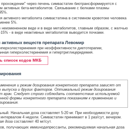
 прохождении" через печень симвастатин биотрансформируется с
м активных бета-метаболитов. Связывание с белками плазмы
95%.
я активного метаболита симвастатина в системном кровотоке человека
менее 5%.
 неизмененном виде и в виде метаболитов, главным образом, с желчью
0-15% - в виде неактивных метаболитов выводится почками.
 активных веществ препарата Левомир
иперхолестеринемия при неэффективности диетотерапии,
нная гиперхолестеринемия и гипертриглицеридемия.
ь список кодов МКБ
зирования
именения и режим дозирования конкретного препарата зависят от
 выпуска и других факторов. Оптимальный режим дозирования
т врач. Следует строго соблюдать соответствие используемой
нной формы конкретного препарата показаниям к применению и
зирования.
ный. Начальная доза составляет 5-20 мг. При необходимости дозу
интервалом 4 недели. Симвастатин принимают в 1 раз/сут, вечером.
ая доза
составляет 40 мг/сут.
тов, получающих иммунодепрессанты, рекомендуемая начальная доза