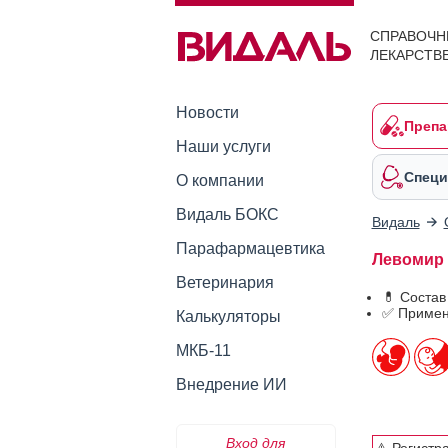
СПРАВОЧН
ЛЕКАРСТВ
Новости
Препа
Наши услуги
Специ
О компании
Видаль БОКС
Видаль
Парафармацевтика
Левомир 
Ветеринария
💊 Соста
✅ Примен
Калькуляторы
МКБ-11
Внедрение ИИ
Вход для