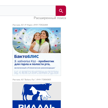
Расширенный поиск
Реклама. АО «Р-Фарм», ИНН 772
6311464
Реклама. АО "Видаль Рус", ИНН 772
8043605