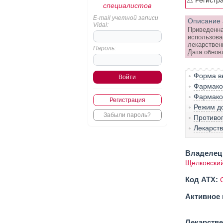
⚠️ Регистр
специалистов
E-mail учетной записи
Описание 
Vidal:
Приведенна
использова
лекарствен
Пароль:
Дата обнов
Форма вы
Фармако-
Фармако
Регистрация
Режим д
Забыли пароль?
Противо
Лекарст
Владелец 
Щелковски
Код ATX:
Активное 
Лекарств