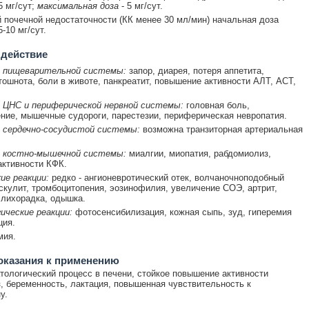
5 мг/сут;
максимальная доза
- 5 мг/сут.
 почечной недостаточности (КК менее 30 мл/мин) начальная доза
-10 мг/сут.
 действие
 пищеварительной системы:
запор, диарея, потеря аппетита,
тошнота, боли в животе, панкреатит, повышение активности АЛТ, АСТ,
 ЦНС и периферической нервной системы:
головная боль,
ние, мышечные судороги, парестезии, периферическая невропатия.
 сердечно-сосудистой системы:
возможна транзиторная артериальная
 костно-мышечной системы:
миалгии, миопатия, рабдомиолиз,
ктивности КФК.
ие реакции:
редко - ангионевротический отек, волчаночноподобный
скулит, тромбоцитопения, эозинофилия, увеличение СОЭ, артрит,
 лихорадка, одышка.
ические реакции:
фотосенсибилизация, кожная сыпь, зуд, гиперемия
ция.
мия.
оказания к применению
тологический процесс в печени, стойкое повышение активности
, беременность, лактация, повышенная чувствительность к
у.