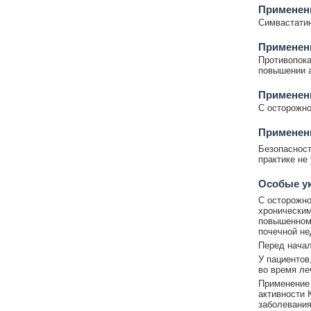
Применени
Симвастатин
Применен
Противопока
повышении а
Применен
С осторожно
Применени
Безопасност
практике не
Особые у
С осторожно
хроническим
повышенном 
почечной не
Перед начал
У пациентов
во время ле
Применение 
активности 
заболевания