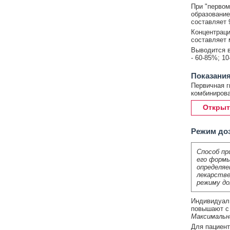
При "первом
образование
составляет 
Концентраци
составляет 
Выводится в
- 60-85%; 1
Показания
Первичная г
комбинирова
Открыт
Режим до
Способ пр
его формы
определяе
лекарстве
режиму до
Индивидуаль
повышают с 
Максимальн
Для пациен