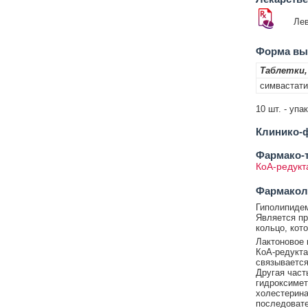
Ле
Форма вып
Таблетки,
симвастати
10 шт. - упа
Клинико-ф
Фармако-т
КоА-редукт
Фармакол
Гиполипидем
Является пр
кольцо, кот
Лактоновое 
КоА-редукта
связывается
Другая част
гидроксимет
холестерина
последовате