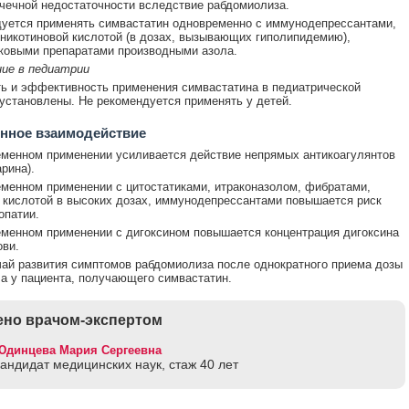
чечной недостаточности вследствие рабдомиолиза.
уется применять симвастатин одновременно с иммунодепрессантами,
никотиновой кислотой (в дозах, вызывающих гиполипидемию),
ковыми препаратами производными азола.
ние в педиатрии
ь и эффективность применения симвастатина в педиатрической
 установлены. Не рекомендуется применять у детей.
нное взаимодействие
менном применении усиливается действие непрямых антикоагулянтов
арина).
менном применении с цитостатиками, итраконазолом, фибратами,
 кислотой в высоких дозах, иммунодепрессантами повышается риск
опатии.
менном применении с дигоксином повышается концентрация дигоксина
ови.
ай развития симптомов рабдомиолиза после однократного приема дозы
 у пациента, получающего симвастатин.
но врачом-экспертом
Юдинцева Мария Сергеевна
кандидат медицинских наук, стаж 40 лет