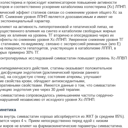
холестерина и происходит компенсаторное повышение активности
оров и соответственно ускорение катаболизма холестерина (Xc) ЛПНП.
ический эффект статинов связан со снижением уровня общего Хс за
П. Снижение уровня ЛПНП является дозозависимым и имеет не
 экспоненциальный характер.
влияют на активность липопротеиновой и гепатической липаз, не
ущественного влияния на синтез и катаболизм свободных жирных
тому их влияние на уровень ТГ вторично и опосредовано через их
ффекты по снижению уровня Хс-ЛПНП. Умеренное снижение уровня ТГ
 статинами, по-видимому, связано с экспрессией ремнантных (апо Е)
на поверхности гепатоцитов, участвующих в катаболизме ЛППП, в
орых примерно 30% ТГ.
контролируемых исследований симвастатин повышает уровень Хс-ЛПВП
липидемического действия, статины оказывают положительное
 дисфункции эндотелия (доклинический признак раннего
за), на сосудистую стенку, состояние атеромы, улучшают
ие свойства крови, обладают антиоксидантными,
ративными свойствами. Имеются данные о том, что симвастатин
нкцию эндотелия уже через 30 дней терапии.
 симвастатина сопровождалось уменьшением частоты сердечно-
нарушений независимо от исходного уровня Хс-ЛПНП.
инетика
а внутрь симвастатин хорошо абсорбируется из ЖКТ (в среднем 85%).
ется через 4 ч. Прием непосредственно перед едой с низким
 жиров не влияет на фармакокинетические параметры симвастатина.