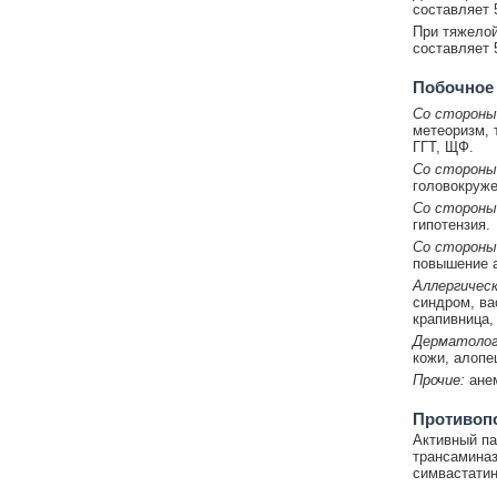
составляет 
При тяжелой
составляет 5
Побочное
Со стороны
метеоризм, 
ГГТ, ЩФ.
Со стороны
головокруже
Со стороны
гипотензия.
Со стороны
повышение а
Аллергическ
синдром, ва
крапивница,
Дерматолог
кожи, алопе
Прочие:
ане
Противоп
Активный па
трансаминаз
симвастатин