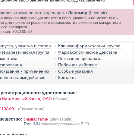
ационное удостоверение данного продукта заменено
активных компонентов препарата
Левомир
(Levomir)
я научная информация является обобщающей и не может быть
на для принятия решения о возможности применения конкретного
ного препарата.
ления: 2020.05.20
пуска, упаковка и состав
Клинико-фармакологич. группа
терапевтическая группа
Фармакологическое действие
кинетика
Показания препарата
озирования
Побочное действие
показания к применению
Особые указания
венное взаимодействие
Контакты
регистрационного удостоверения:
й Витаминный Завод, ОАО
(Россия)
C10AA01
(Симвастатин)
вещество:
симвастатин
(simvastatin)
Rec.INN
зарегистрированное ВОЗ
енная форма