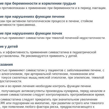
е при беременности и кормлении грудью
 противопоказан к применению при беременности и в период лактации.
ие при нарушениях функции печени
зан при активном патологическом процессе в печени, стойком
ктивности трансаминаз.
ие при нарушениях функции почек
стью применяют симвастатин при тяжелой почечной недостаточности.
е у детей
ь и эффективность применения симвастатина в педиатрической
 установлены. Не рекомендуется применять у детей.
казания
стью применяют симвастатин у пациентов с заболеваниями печени, с
 алкоголизмом, при артериальной гипотензии, пониженном или
тонусе скелетных мышц неясной этиологии, при эпилепсии, тяжелой
достаточности.
ом и во время лечения необходим контроль функции печени.
, получающих антикоагулянты производны кумарина, перед началом и
чения симвастатином следует контролировать протромбиновое время.
симвастатина следует прекратить при значительном увеличении
КФК или подозрении на миопатию, при развитии острого или тяжелого
, при появлении любого фактора риска, предрасполагающего к