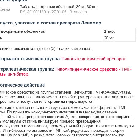
Таблетки, покрытые оболочкой, 20 мг: 30 шт.
вомир
РУ: ЛС-001180 от 27.01.06
- Заменено
уска, упаковка и состав препарата Левомир
 покрытые оболочкой
1 таб.
н
20 мг
ковки ячейковые контурные (3) - пачки картонные.
армакологическая группа:
Гиполипидемический препарат
ерапевтическая группа:
Гиполипидемическое средство - ГМГ-
азы ингибитор
огическое действие
ическое средство из группы статинов, ингибитор ГМГ-КоА-редуктазы.
олекарством, поскольку имеет в своей структуре закрытое лактоновое
орое после поступления в организм гидролизуется.
кольцо статинов по своей структуре схоже с частью фермента ГМГ-
зы. По принципу конкурентного антагонизма молекула статина
 с той частью рецептора коэнзима А, где прикрепляется этот фермент.
ь молекулы статина ингибирует процесс превращения
илглутарата в мевалонат, промежуточный продукт в синтезе молекулы
. Ингибирование активности ГМГ-КоА-редуктазы приводит к серии
льных реакций, в результате которых снижается внутриклеточное