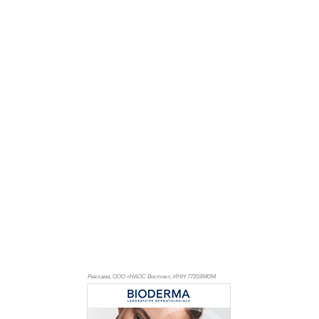
Реклама. ООО «НАОС Восток», ИНН 772
0394094