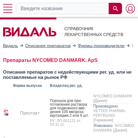
СПРАВОЧНИК
ЛЕКАРСТВЕННЫХ СРЕДСТВ
Видаль
Описания препаратов
Фирмы-производители
NY
Препараты NYCOMED DANMARK, ApS
Описания препаратов с недействующими рег. уд. или не
поставляемые на рынок РФ
Форма выпуска
Владелец рег. уд.
NYCOMED DANMARK
(Дания)
По­рошок для при­
готов­ле­ния рас­тво­ра
Произведено:
для под­кожно­го вве­
VETTER PHARMA-
дения 100 мкг/до­за:
Преотакт
кар­трид­жи 2 или 6 шт.
FERTIGUNG
(Германия)
РУ: ЛП-001121 от
03.11.11
Упаковано:
NYCOMED
(Дания)
DANMARK