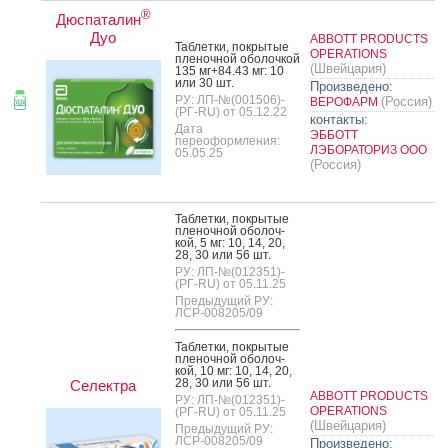
®
Дюспаталин
Дуо
ABBOTT PRODUCTS
Таб­летки, пок­ры­тые
OPERATIONS
пле­ноч­ной обо­лоч­кой
(Швейцария)
135 мг+84.43 мг: 10
или 30 шт.
Произведено:
РУ: ЛП-№(001506)-
(Россия)
ВЕРОФАРМ
(РГ-RU) от 05.12.22
контакты:
Дата
ЭББОТТ
переоформления:
ЛЭБОРАТОРИЗ ООО
05.05.25
(Россия)
Таб­летки, пок­ры­тые
пле­ноч­ной обо­лоч­
кой, 5 мг: 10, 14, 20,
28, 30 или 56 шт.
РУ: ЛП-№(012351)-
(РГ-RU) от 05.11.25
Предыдущий РУ:
ЛСР-008205/09
Таб­летки, пок­ры­тые
пле­ноч­ной обо­лоч­
кой, 10 мг: 10, 14, 20,
28, 30 или 56 шт.
Селектра
ABBOTT PRODUCTS
РУ: ЛП-№(012351)-
OPERATIONS
(РГ-RU) от 05.11.25
(Швейцария)
Предыдущий РУ:
ЛСР-008205/09
Произведено: