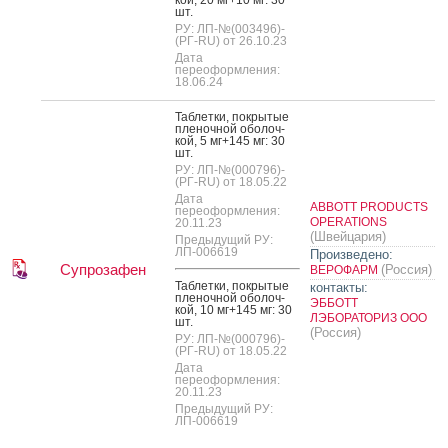
шт.
РУ: ЛП-№(003496)-
(РГ-RU) от 26.10.23
Дата
переоформления:
18.06.24
Таб­летки, пок­ры­тые
пле­ноч­ной обо­лоч­
кой, 5 мг+145 мг: 30
шт.
РУ: ЛП-№(000796)-
(РГ-RU) от 18.05.22
Дата
ABBOTT PRODUCTS
переоформления:
OPERATIONS
20.11.23
(Швейцария)
Предыдущий РУ:
ЛП-006619
Произведено:
Супрозафен
(Россия)
ВЕРОФАРМ
Таб­летки, пок­ры­тые
контакты:
пле­ноч­ной обо­лоч­
ЭББОТТ
кой, 10 мг+145 мг: 30
ЛЭБОРАТОРИЗ ООО
шт.
(Россия)
РУ: ЛП-№(000796)-
(РГ-RU) от 18.05.22
Дата
переоформления:
20.11.23
Предыдущий РУ:
ЛП-006619