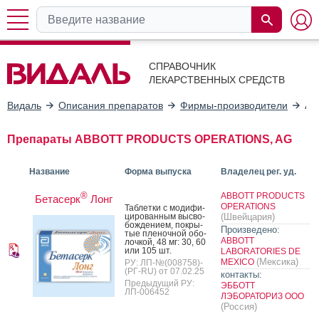
СПРАВОЧНИК
ЛЕКАРСТВЕННЫХ СРЕДСТВ
Видаль
Описания препаратов
Фирмы-производители
AB
Препараты ABBOTT PRODUCTS OPERATIONS, AG
Название
Форма выпуска
Владелец рег. уд.
®
ABBOTT PRODUCTS
Бетасерк
Лонг
OPERATIONS
Таб­летки с мо­дифи­
циро­ван­ным выс­во­
(Швейцария)
бож­де­ни­ем, пок­ры­
Произведено:
тые пле­ноч­ной обо­
ABBOTT
лоч­кой, 48 мг: 30, 60
или 105 шт.
LABORATORIES DE
(Мексика)
MEXICO
РУ: ЛП-№(008758)-
(РГ-RU) от 07.02.25
контакты:
Предыдущий РУ:
ЭББОТТ
ЛП-006452
ЛЭБОРАТОРИЗ ООО
(Россия)