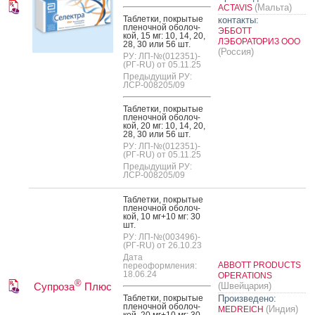
(Мальта)
ACTAVIS
Таб­летки, пок­ры­тые
контакты:
пле­ноч­ной обо­лоч­
ЭББОТТ
кой, 15 мг: 10, 14, 20,
ЛЭБОРАТОРИЗ ООО
28, 30 или 56 шт.
(Россия)
РУ: ЛП-№(012351)-
(РГ-RU) от 05.11.25
Предыдущий РУ:
ЛСР-008205/09
Таб­летки, пок­ры­тые
пле­ноч­ной обо­лоч­
кой, 20 мг: 10, 14, 20,
28, 30 или 56 шт.
РУ: ЛП-№(012351)-
(РГ-RU) от 05.11.25
Предыдущий РУ:
ЛСР-008205/09
Таб­летки, пок­ры­тые
пле­ноч­ной обо­лоч­
кой, 10 мг+10 мг: 30
шт.
РУ: ЛП-№(003496)-
(РГ-RU) от 26.10.23
Дата
ABBOTT PRODUCTS
переоформления:
18.06.24
OPERATIONS
®
Супроза
Плюс
(Швейцария)
Таб­летки, пок­ры­тые
Произведено:
пле­ноч­ной обо­лоч­
(Индия)
MEDREICH
кой, 20 мг+10 мг: 30