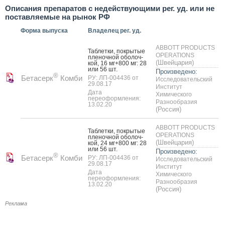
Описания препаратов с недействующими рег. уд. или не
поставляемые на рынок РФ
Форма выпуска
Владелец рег. уд.
ABBOTT PRODUCTS
Таб­летки, пок­ры­тые
OPERATIONS
пле­ноч­ной обо­лоч­
(Швейцария)
кой, 16 мг+800 мг: 28
или 56 шт.
Произведено:
®
Бетасерк
Комби
РУ: ЛП-004436 от
Исследовательский
29.08.17
Институт
Дата
Химического
переоформления:
Разнообразия
13.02.20
(Россия)
ABBOTT PRODUCTS
Таб­летки, пок­ры­тые
OPERATIONS
пле­ноч­ной обо­лоч­
(Швейцария)
кой, 24 мг+800 мг: 28
или 56 шт.
Произведено:
®
Бетасерк
Комби
РУ: ЛП-004436 от
Исследовательский
29.08.17
Институт
Дата
Химического
переоформления:
Разнообразия
13.02.20
(Россия)
Реклама