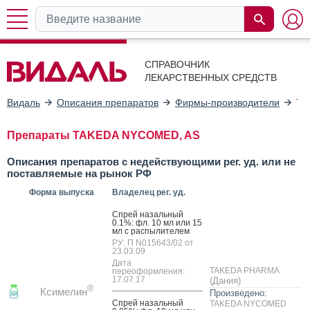
СПРАВОЧНИК
ЛЕКАРСТВЕННЫХ СРЕДСТВ
Видаль
Описания препаратов
Фирмы-производители
TA
Препараты TAKEDA NYCOMED, AS
Описания препаратов с недействующими рег. уд. или не
поставляемые на рынок РФ
Форма выпуска
Владелец рег. уд.
Спрей на­заль­ный
0.1%: фл. 10 мл или 15
мл с рас­пы­лите­лем
РУ: П N015643/02 от
23.03.09
Дата
TAKEDA PHARMA
переоформления:
17.07.17
(Дания)
®
Ксимелин
Произведено:
Спрей на­заль­ный
TAKEDA NYCOMED