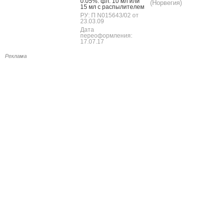
0.05%: фл. 10 мл или
(Норвегия)
15 мл с рас­пы­лите­лем
РУ: П N015643/02 от
23.03.09
Дата
переоформления:
17.07.17
Реклама