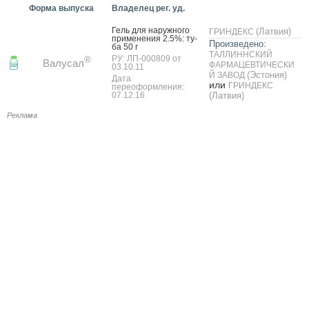
Форма выпуска
Владелец рег. уд.
Гель для на­руж­но­го
(Латвия)
ГРИНДЕКС
при­мене­ния 2.5%: ту­
Произведено:
ба 50 г
ТАЛЛИННСКИЙ
РУ: ЛП-000809 от
®
Валусал
ФАРМАЦЕВТИЧЕСКИ
03.10.11
(Эстония)
Й ЗАВОД
Дата
или
ГРИНДЕКС
переоформления:
07.12.16
(Латвия)
Реклама