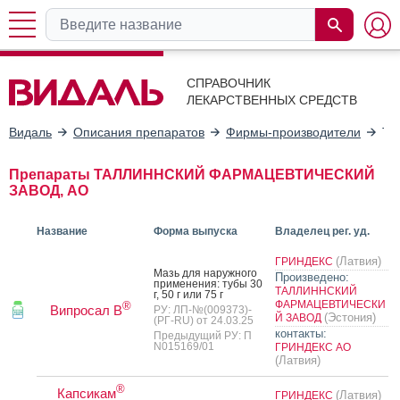
СПРАВОЧНИК
ЛЕКАРСТВЕННЫХ СРЕДСТВ
Видаль
Описания препаратов
Фирмы-производители
ТА
Препараты ТАЛЛИННСКИЙ ФАРМАЦЕВТИЧЕСКИЙ
ЗАВОД, АО
Название
Форма выпуска
Владелец рег. уд.
(Латвия)
ГРИНДЕКС
Мазь для на­руж­но­го
Произведено:
при­мене­ния: ту­бы 30
ТАЛЛИННСКИЙ
г, 50 г или 75 г
ФАРМАЦЕВТИЧЕСКИ
®
Випросал В
РУ: ЛП-№(009373)-
(Эстония)
Й ЗАВОД
(РГ-RU) от 24.03.25
контакты:
Предыдущий РУ: П
N015169/01
ГРИНДЕКС АО
(Латвия)
®
Капсикам
(Латвия)
ГРИНДЕКС