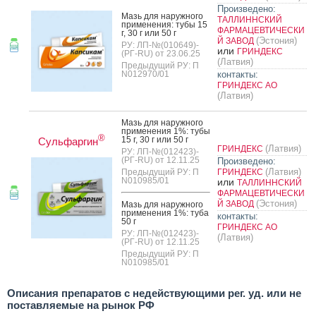
Произведено:
Мазь для на­руж­но­го
ТАЛЛИННСКИЙ
при­мене­ния: ту­бы 15
ФАРМАЦЕВТИЧЕСКИ
г, 30 г или 50 г
(Эстония)
Й ЗАВОД
РУ: ЛП-№(010649)-
или
ГРИНДЕКС
(РГ-RU) от 23.06.25
(Латвия)
Предыдущий РУ: П
N012970/01
контакты:
ГРИНДЕКС АО
(Латвия)
Мазь для на­руж­но­го
при­мене­ния 1%: ту­бы
®
15 г, 30 г или 50 г
Сульфаргин
(Латвия)
ГРИНДЕКС
РУ: ЛП-№(012423)-
(РГ-RU) от 12.11.25
Произведено:
(Латвия)
Предыдущий РУ: П
ГРИНДЕКС
N010985/01
или
ТАЛЛИННСКИЙ
ФАРМАЦЕВТИЧЕСКИ
(Эстония)
Й ЗАВОД
Мазь для на­руж­но­го
при­мене­ния 1%: ту­ба
контакты:
50 г
ГРИНДЕКС АО
РУ: ЛП-№(012423)-
(Латвия)
(РГ-RU) от 12.11.25
Предыдущий РУ: П
N010985/01
Описания препаратов с недействующими рег. уд. или не
поставляемые на рынок РФ