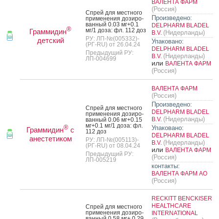
ВАЛЕНТА ФАРМ
(Россия)
Спрей для мес­тно­го
Произведено:
при­мене­ния до­зиро­
ван­ный 0.03 мг+0.1
DELPHARM BLADEL
®
мг/1 до­за: фл. 112 доз
Граммидин
(Нидерланды)
B.V.
РУ: ЛП-№(005332)-
детский
Упаковано:
(РГ-RU) от 26.04.24
DELPHARM BLADEL
Предыдущий РУ:
(Нидерланды)
B.V.
ЛП-004699
или
ВАЛЕНТА ФАРМ
(Россия)
ВАЛЕНТА ФАРМ
(Россия)
Произведено:
Спрей для мес­тно­го
DELPHARM BLADEL
при­мене­ния до­зиро­
(Нидерланды)
B.V.
ван­ный 0.06 мг+0.15
мг+0.1 мг/1 до­за: фл.
®
Упаковано:
Граммидин
с
112 доз
DELPHARM BLADEL
анестетиком
РУ: ЛП-№(005113)-
(Нидерланды)
B.V.
(РГ-RU) от 08.04.24
или
ВАЛЕНТА ФАРМ
Предыдущий РУ:
(Россия)
ЛП-005219
контакты:
ВАЛЕНТА ФАРМ АО
(Россия)
RECKITT BENCKISER
HEALTHCARE
Спрей для мес­тно­го
при­мене­ния до­зиро­
INTERNATIONAL
ван­ный 0.58 мг+ 0.29