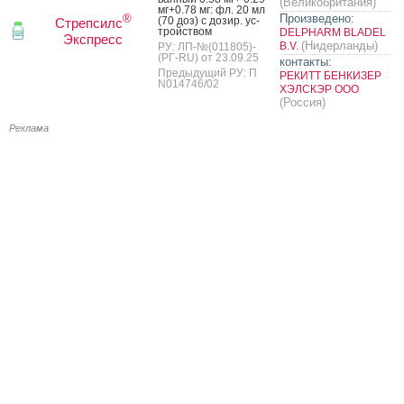
(Великобритания)
мг+0.78 мг: фл. 20 мл
Произведено:
®
(70 доз) с до­зир. ус­
Стрепсилс
трой­ством
DELPHARM BLADEL
Экспресс
(Нидерланды)
B.V.
РУ: ЛП-№(011805)-
(РГ-RU) от 23.09.25
контакты:
Предыдущий РУ: П
РЕКИТТ БЕНКИЗЕР
N014746/02
ХЭЛСКЭР ООО
(Россия)
Реклама