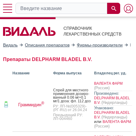
СПРАВОЧНИК
ЛЕКАРСТВЕННЫХ СРЕДСТВ
Видаль
Описания препаратов
Фирмы-производители
DE
Препараты DELPHARM BLADEL B.V.
Название
Форма выпуска
Владелец рег. уд.
ВАЛЕНТА ФАРМ
(Россия)
Спрей для мес­тно­го
Произведено:
при­мене­ния до­зиро­
ван­ный 0.06 мг+0.1
DELPHARM BLADEL
мг/1 до­за: фл. 112 доз
(Нидерланды)
B.V.
®
Граммидин
РУ: ЛП-№(005329)-
Упаковано:
(РГ-RU) от 26.04.24
DELPHARM BLADEL
Предыдущий РУ:
(Нидерланды)
B.V.
ЛП-004460
или
ВАЛЕНТА ФАРМ
(Россия)