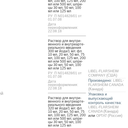
мл, 100 мл, 125 мл, 200
мл или 500 мл; шпри­
цы 30 мл, 50 мл, 100
мл или 125 мл
РУ: П N014828/01 от
01.07.08
Дата
переоформления:
22.08.18
Рас­твор для внут­ри­
вен­но­го и внут­ри­ар­те­
ри­аль­но­го вве­дения
300 мг й­ода/1 мл: фл.
10 мл, 20 мл, 50 мл, 75
мл, 100 мл, 125 мл, 200
мл или 500 мл; шпри­
цы 30 мл, 50 мл, 100
мл или 125 мл
LIBEL-FLARSHEIM
РУ: П N014828/01 от
(США)
COMPANY
01.07.08
Произведено:
LIBEL-
Дата
переоформления:
FLARSHEIM CANADA
22.08.18
(Канада)
ей
Упаковка и
Рас­твор для внут­ри­
выпускающий
вен­но­го и внут­ри­ар­те­
контроль качества:
ри­аль­но­го вве­дения
LIBEL-FLARSHEIM
320 мг й­ода/1 мл: фл.
(Канада)
CANADA
10 мл, 20 мл, 50 мл, 75
мл, 100 мл, 125 мл, 200
или
(Россия)
ОРТАТ
мл или 500 мл; шпри­
цы 30 мл, 50 мл, 100
мл или 125 мл