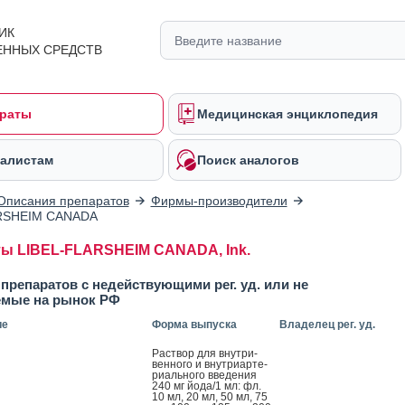
ИК
ЕННЫХ СРЕДСТВ
раты
Медицинская энциклопедия
алистам
Поиск аналогов
Описания препаратов
Фирмы-производители
RSHEIM CANADA
ы LIBEL-FLARSHEIM CANADA, Ink.
препаратов с недействующими рег. уд. или не
емые на рынок РФ
ие
Форма выпуска
Владелец рег. уд.
Рас­твор для внут­ри­
вен­но­го и внут­ри­ар­те­
ри­аль­но­го вве­дения
240 мг й­ода/1 мл: фл.
10 мл, 20 мл, 50 мл, 75