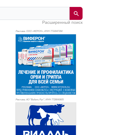
Расширенный поиск
Реклама. ООО «ФЕРОН», ИНН 773
3047394
Реклама. АО "Видаль Рус", ИНН 772
8043605