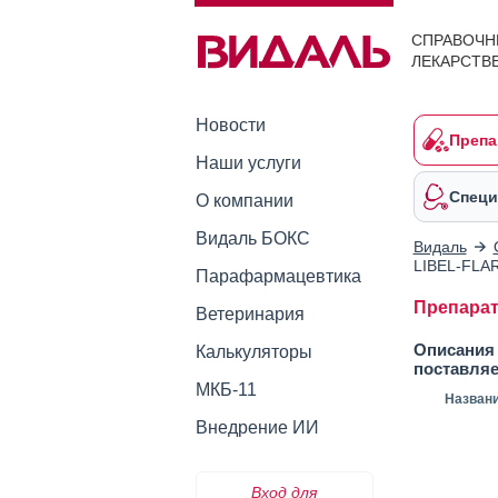
СПРАВОЧН
ЛЕКАРСТВ
Новости
Препа
Наши услуги
Специ
О компании
Видаль БОКС
Видаль
LIBEL-FLA
Парафармацевтика
Препарат
Ветеринария
Описания 
Калькуляторы
поставля
МКБ-11
Назван
Внедрение ИИ
Вход для