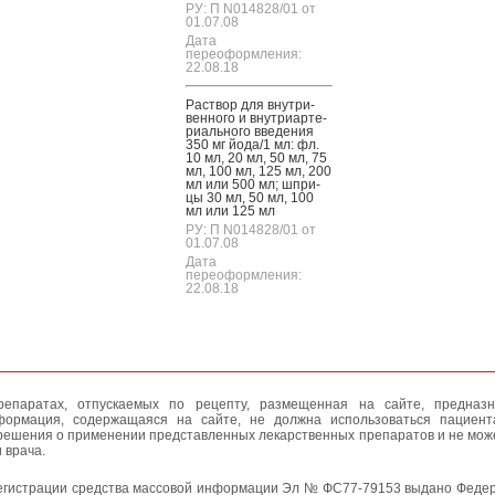
РУ: П N014828/01 от
01.07.08
Дата
переоформления:
22.08.18
Рас­твор для внут­ри­
вен­но­го и внут­ри­ар­те­
ри­аль­но­го вве­дения
350 мг й­ода/1 мл: фл.
10 мл, 20 мл, 50 мл, 75
мл, 100 мл, 125 мл, 200
мл или 500 мл; шпри­
цы 30 мл, 50 мл, 100
мл или 125 мл
РУ: П N014828/01 от
01.07.08
Дата
переоформления:
22.08.18
епаратах, отпускаемых по рецепту, размещенная на сайте, предназн
формация, содержащаяся на сайте, не должна использоваться пациен
решения о применении представленных лекарственных препаратов и не мож
 врача.
егистрации средства массовой информации Эл № ФС77-79153 выдано Федер