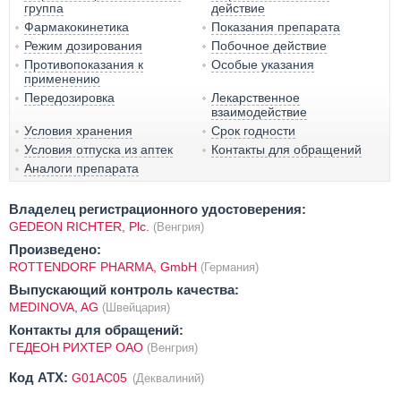
группа
действие
Фармакокинетика
Показания препарата
Режим дозирования
Побочное действие
Противопоказания к
Особые указания
применению
Передозировка
Лекарственное
взаимодействие
Условия хранения
Срок годности
Условия отпуска из аптек
Контакты для обращений
Аналоги препарата
Владелец регистрационного удостоверения:
GEDEON RICHTER, Plc.
(Венгрия)
Произведено:
ROTTENDORF PHARMA, GmbH
(Германия)
Выпускающий контроль качества:
MEDINOVA, AG
(Швейцария)
Контакты для обращений:
ГЕДЕОН РИХТЕР ОАО
(Венгрия)
Код ATX:
G01AC05
(Деквалиний)