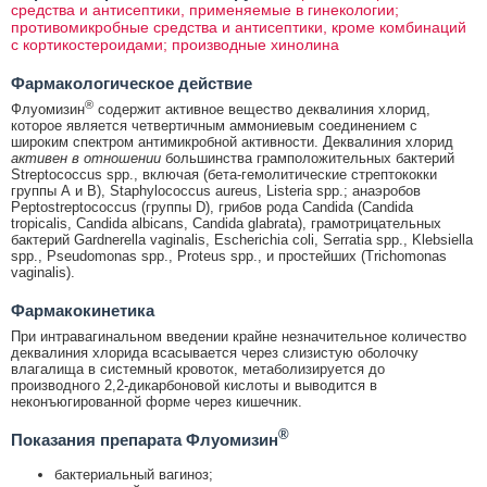
средства и антисептики, применяемые в гинекологии;
противомикробные средства и антисептики, кроме комбинаций
с кортикостероидами; производные хинолина
Фармакологическое действие
®
Флуомизин
содержит активное вещество деквалиния хлорид,
которое является четвертичным аммониевым соединением с
широким спектром антимикробной активности. Деквалиния хлорид
активен в отношении
большинства грамположительных бактерий
Streptococcus spp., включая (бета-гемолитические стрептококки
группы А и В), Staphylococcus aureus, Listeria spp.; анаэробов
Peptostreptococcus (группы D), грибов рода Candida (Candida
tropicalis, Candida albicans, Candida glabrata), грамотрицательных
бактерий Gardnerella vaginalis, Escherichia coli, Serratia spp., Klebsiella
spp., Pseudomonas spp., Proteus spp., и простейших (Trichomonas
vaginalis).
Фармакокинетика
При интравагинальном введении крайне незначительное количество
деквалиния хлорида всасывается через слизистую оболочку
влагалища в системный кровоток, метаболизируется до
производного 2,2-дикарбоновой кислоты и выводится в
неконъюгированной форме через кишечник.
®
Показания препарата Флуомизин
бактериальный вагиноз;