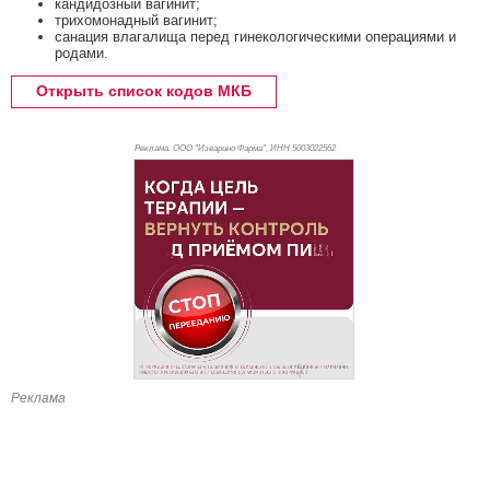
кандидозный вагинит;
трихомонадный вагинит;
санация влагалища перед гинекологическими операциями и
родами.
Открыть список кодов МКБ
Реклама. ООО "Изварино Фарма", ИНН 500
3022562
Реклама