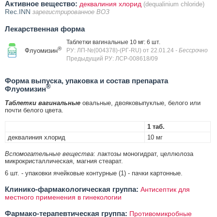
Активное вещество:
деквалиния хлорид
(dequalinium chloride)
Rec.INN
зарегистрированное ВОЗ
Лекарственная форма
Таблетки вагинальные 10 мг: 6 шт.
®
Флуомизин
РУ: ЛП-№(004378)-(РГ-RU) от 22.01.24
- Бессрочно
Предыдущий РУ: ЛСР-008618/09
Форма выпуска, упаковка и состав препарата
®
Флуомизин
Таблетки вагинальные
овальные, двояковыпуклые, белого или
почти белого цвета.
1 таб.
деквалиния хлорид
10 мг
Вспомогательные вещества
: лактозы моногидрат, целлюлоза
микрокристаллическая, магния стеарат.
6 шт. - упаковки ячейковые контурные (1) - пачки картонные.
Клинико-фармакологическая группа:
Антисептик для
местного применения в гинекологии
Фармако-терапевтическая группа:
Противомикробные