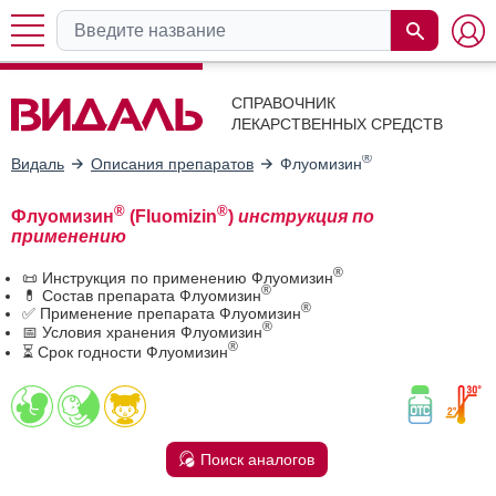
СПРАВОЧНИК
ЛЕКАРСТВЕННЫХ СРЕДСТВ
®
Видаль
Описания препаратов
Флуомизин
®
®
Флуомизин
(Fluomizin
)
инструкция по
применению
®
📜 Инструкция по применению Флуомизин
®
💊 Состав препарата Флуомизин
®
✅ Применение препарата Флуомизин
®
📅 Условия хранения Флуомизин
®
⏳ Срок годности Флуомизин
Поиск аналогов