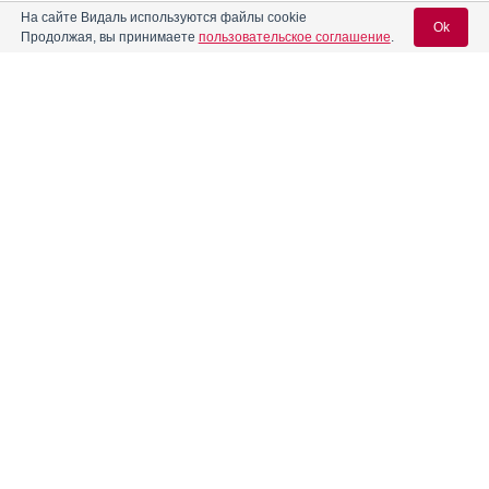
На сайте Видаль используются файлы cookie
Ok
Продолжая, вы принимаете
пользовательское соглашение
.
Содержание
Вход для специалистов
E-mail учетной записи Vidal:
Форма выпуска, упаковка и состав
Клинико-фармакологич. группа
Пароль:
Фармако-терапевтическая группа
Фармакологическое действие
Фармакокинетика
Показания препарата
Регистрация
Забыли пароль?
Режим дозирования
Побочное действие