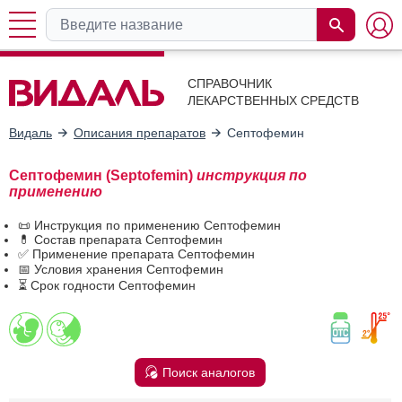
СПРАВОЧНИК
ЛЕКАРСТВЕННЫХ СРЕДСТВ
Видаль
Описания препаратов
Септофемин
Септофемин (Septofemin)
инструкция по
применению
📜 Инструкция по применению Септофемин
💊 Состав препарата Септофемин
✅ Применение препарата Септофемин
📅 Условия хранения Септофемин
⏳ Срок годности Септофемин
Поиск аналогов