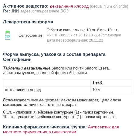
Активное вещество:
деквалиния хлорид
(dequalinium chloride)
Rec.INN
зарегистрированное ВОЗ
Лекарственная форма
Таблетки вагинальные 10 мг: 6 или 10 шт.
Септофемин
РУ: ЛП-005257 от 20.12.18
- Действующее
Дата переоформления: 28.11.22
Форма выпуска, упаковка и состав препарата
Септофемин
Таблетки вагинальные
белого или почти белого цвета,
двояковыпуклые, овальной формы без риски.
1 таб.
деквалиния хлорид
10 мг
Вспомогательные вещества
: лактозы моногидрат, целлюлоза
микрокристаллическая, магния стеарат.
6 шт. - упаковки ячейковые контурные (1) - пачки картонные.
10 шт. - упаковки ячейковые контурные (1) - пачки картонные.
Клинико-фармакологическая группа:
Антисептик для
местного применения в гинекологии