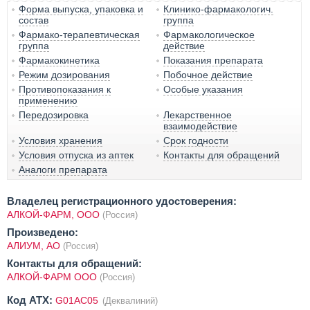
Форма выпуска, упаковка и
Клинико-фармакологич.
состав
группа
Фармако-терапевтическая
Фармакологическое
группа
действие
Фармакокинетика
Показания препарата
Режим дозирования
Побочное действие
Противопоказания к
Особые указания
применению
Передозировка
Лекарственное
взаимодействие
Условия хранения
Срок годности
Условия отпуска из аптек
Контакты для обращений
Аналоги препарата
Владелец регистрационного удостоверения:
АЛКОЙ-ФАРМ, ООО
(Россия)
Произведено:
АЛИУМ, АО
(Россия)
Контакты для обращений:
АЛКОЙ-ФАРМ ООО
(Россия)
Код ATX:
G01AC05
(Деквалиний)