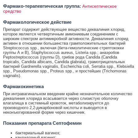
Фармако-терапевтическая группа:
Антисептическое
средство
Фармакологическое действие
Препарат содержит действующее вещество деквалиния хлорид,
которое является четвертичным аммониевым соединением с
широким спектром антимикробной активности. Деквалиния хлорид
активен в отношении большинства грамположительных бактерий
Streptococcus spp., включая (бета-гемолитические стрептококки
группы А и В), Staphylococcus aureus, Listeria spp.; анаэробов
Peptostreptococcus (группы D), грибов рода Candida (Candida
tropicalis, Candida albicans, Candida glabrata), грамотрицательных
бактерий Gardnerella vaginalis, Escherichia coli, Serratia spp., Klebsiella
spp., Pseudomonas spp., Proteus spp., и простейших (Trichomonas
vaginalis).
Фармакокинетика
При интравагинальном введении крайне незначительное количество
деквалиния хлорида всасывается через слизистую оболочку
влагалища в системный кровоток, метаболизируется до
производного 2,2-дикарбоновой кислоты и выводится в
неконъюгированной форме через кишечник.
Показания препарата Септофемин
бактериальный вагиноз;
кандидозный вагинит;