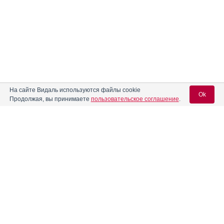
На сайте Видаль используются файлы cookie
Ok
Продолжая, вы принимаете
пользовательское соглашение
.
Содержание
Вход для специалистов
E-mail учетной записи Vidal:
Форма выпуска, упаковка и состав
Клинико-фармакологич. группа
Пароль:
Фармако-терапевтическая группа
Фармакологическое действие