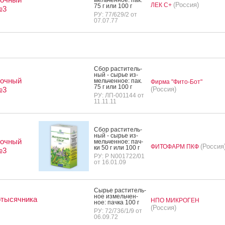
(Россия)
ЛЕК С+
75 г или 100 г
№3
РУ: 77/629/2 от
07.07.77
Сбор рас­ти­тель­
ный - сырье из­
очный
мель­чен­ное: пак.
Фирма "Фито-Бот"
75 г или 100 г
№3
(Россия)
РУ: ЛП-001144 от
11.11.11
Сбор рас­ти­тель­
ный - сырье из­
очный
мель­чен­ное: пач­
(Россия
ФИТОФАРМ ПКФ
ки 50 г или 100 г
№3
РУ: Р N001722/01
от 16.01.09
Сырье рас­ти­тель­
ное из­мель­чен­
отысячника
НПО МИКРОГЕН
ное: пач­ка 100 г
(Россия)
РУ: 72/736/1/9 от
06.09.72