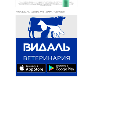
Реклама. АО "Видаль Рус", ИНН 772
8043605