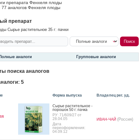
оги препарата Фенхеля плоды
 77 аналогов Фенхеля плоды
ый препарат
ды Сырье растительное 35 г: пачки
Полные аналоги
Групповые аналоги
ты поиска аналогов
налоги: 5
ие
Форма выпуска
Владелец рег. уд.
Сырье рас­ти­тель­ное -
по­рошок 50 г: пач­ка
РУ: 71/609/27 от
ля
28.04.05
(Россия)
ИВАН-ЧАЙ
Дата
переоформления:
04.09.12