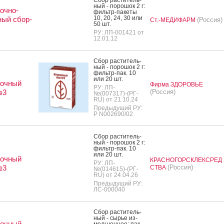
ный - по­рошок 2 г:
очно-
филь­тр-па­кеты
10, 20, 24, 30 или
ый сбор-
(Россия)
Ст.-МЕДИФАРМ
50 шт.
РУ: ЛП-001421 от
12.01.12
Сбор рас­ти­тель­
ный - по­рошок 2 г:
филь­тр-пак. 10
или 20 шт.
очный
Фирма ЗДОРОВЬЕ
РУ: ЛП-
№3
(Россия)
№(007317)-(РГ-
RU) от 21.10.24
Предыдущий РУ:
Р N002690/02
Сбор рас­ти­тель­
ный - по­рошок 2 г:
филь­тр-пак. 10
или 20 шт.
очный
КРАСНОГОРСКЛЕКСРЕД
РУ: ЛП-
№3
(Россия)
СТВА
№(014615)-(РГ-
RU) от 24.04.26
Предыдущий РУ:
ЛС-000040
Сбор рас­ти­тель­
ный - сырье из­
очный
мель­чен­ное: пак.