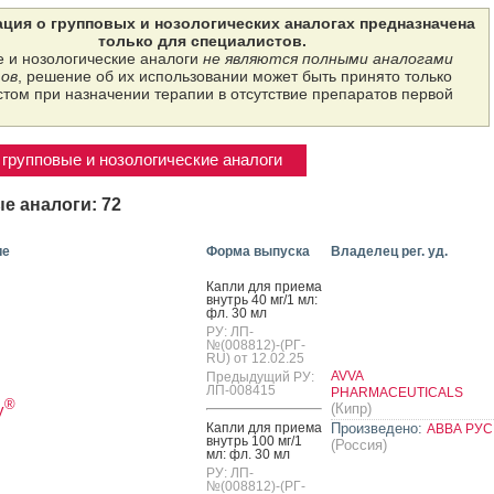
ция о групповых и нозологических аналогах предназначена
только для специалистов.
 и нозологические аналоги
не являются полными аналогами
ов
, решение об их использовании может быть принято только
том при назначении терапии в отсутствие препаратов первой
групповые и нозологические аналоги
е аналоги: 72
ие
Форма выпуска
Владелец рег. уд.
Кап­ли для при­ема
внутрь 40 мг/1 мл:
фл. 30 мл
РУ: ЛП-
№(008812)-(РГ-
RU) от 12.02.25
AVVA
Предыдущий РУ:
ЛП-008415
PHARMACEUTICALS
®
у
(Кипр)
Кап­ли для при­ема
Произведено:
АВВА РУС
внутрь 100 мг/1
(Россия)
мл: фл. 30 мл
РУ: ЛП-
№(008812)-(РГ-