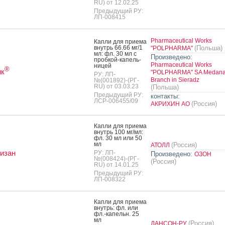
RU) от 12.02.25
Предыдущий РУ:
ЛП-008415
Pharmaceutical Works
Кап­ли для при­ема
внутрь 66.66 мг/1
(Польша)
"POLPHARMA"
мл: фл. 30 мл с
Произведено:
проб­кой-ка­пель­
Pharmaceutical Works
ни­цей
®
ик
"POLPHARMA" SA Medan
РУ: ЛП-
Branch in Sieradz
№(001892)-(РГ-
RU) от 03.03.23
(Польша)
Предыдущий РУ:
контакты:
ЛСР-006455/09
(Россия)
АКРИХИН АО
Кап­ли для при­ема
внутрь 100 мг/мл:
фл. 30 мл или 50
мл
(Россия)
АТОЛЛ
изан
РУ: ЛП-
Произведено:
ОЗОН
№(008424)-(РГ-
(Россия)
RU) от 14.01.25
Предыдущий РУ:
ЛП-008322
Кап­ли для при­ема
внутрь: фл. или
фл.-ка­пельн. 25
мл
(Россия)
ДАНСОН-РУ