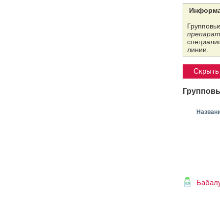
Информа
Групповые
препарат
специалис
линии.
Скрыть 
Групповы
Назван
Бабал