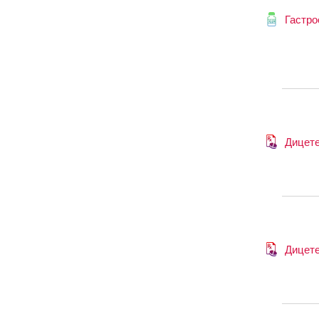
Гастро
Дицет
Дицет