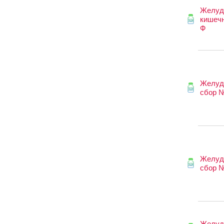
Желуд
кишечн
Ф
Желуд
сбор 
Желуд
сбор 
Желуд