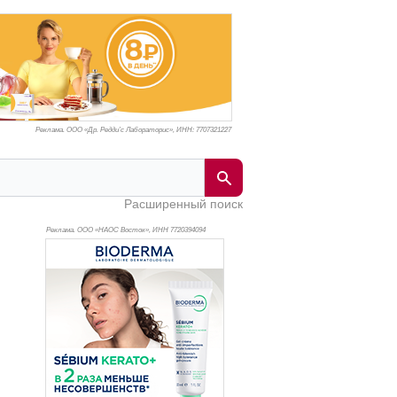
Реклама. ООО «Др. Редди’с Лабораторис», ИНН: 770
7321227
Расширенный поиск
Реклама. ООО «НАОС Восток», ИНН 772
0394094