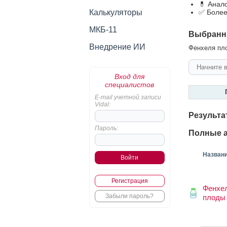
💊 Анал
Калькуляторы
✅ Более
МКБ-11
Выбранн
Внедрение ИИ
Фенхеля пло
Вход для
специалистов
E-mail учетной записи
Vidal:
Результа
Пароль:
Полные а
Назван
Регистрация
Фенхе
Забыли пароль?
плоды