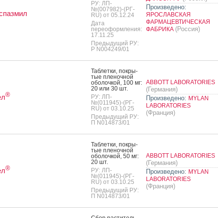
РУ: ЛП-
Произведено:
№(007982)-(РГ-
спазмил
ЯРОСЛАВСКАЯ
RU) от 05.12.24
ФАРМАЦЕВТИЧЕСКАЯ
Дата
(Россия)
переоформления:
ФАБРИКА
17.11.25
Предыдущий РУ:
Р N004249/01
Таб­летки, пок­ры­
тые пле­ноч­ной
ABBOTT LABORATORIES
обо­лоч­кой, 100 мг:
20 или 30 шт.
(Германия)
®
ел
РУ: ЛП-
Произведено:
MYLAN
№(011945)-(РГ-
LABORATORIES
RU) от 03.10.25
(Франция)
Предыдущий РУ:
П N014873/01
Таб­летки, пок­ры­
тые пле­ноч­ной
ABBOTT LABORATORIES
обо­лоч­кой, 50 мг:
20 шт.
(Германия)
®
ел
РУ: ЛП-
Произведено:
MYLAN
№(011945)-(РГ-
LABORATORIES
RU) от 03.10.25
(Франция)
Предыдущий РУ:
П N014873/01
Сбор рас­ти­тель­