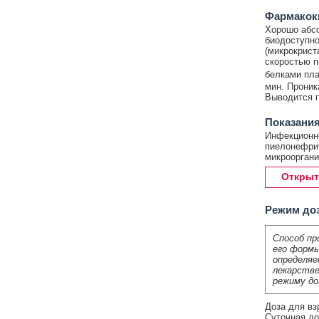
Фармакок
Хорошо абсо
биодоступно
(микрокрист
скоростью п
белками пла
мин. Проник
Выводится п
Показания
Инфекционно
пиелонефрит
микрооргани
Открыт
Режим до
Способ пр
его формы
определяе
лекарстве
режиму до
Доза для взр
Суточная до