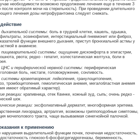
лучае необходимости возможно продолжение лечения еще в течение 3
о после контроля мочи на стерильность). При проведении длительного
ющего лечения дозы нитрофурантоина следует снижать.
 действие
 дыхательной системы:
боль в грудной клетке, кашель, одышка,
фильтраты, эозинофилия, интерстициальный пневмонит или фиброз,
казателей функции внешнего дыхания, приступ бронхиальной астмы у
 астмой в анамнезе.
 пищеварительной системы:
ощущение дискомфорта в эпигастрии,
ошнота, рвота; редко - гепатит, холестатическая желтуха, боли в
рея.
 ЦНС и периферической нервной системы:
периферическая
 головная боль, нистагм, головокружение, сонливость.
 системы кроветворения:
лейкопения, гранулоцитопения,
оз, тромбоцитопения, гемолитическая анемия, мегалобластная анемия
ния имеют обратимый характер).
ие реакции:
крапивница, отек Квинке, кожный зуд, сыпь; очень редко -
еский шок.
ические реакции:
эксфолиативный дерматит, многоформная эритема.
рственная лихорадка, артралгия, возможны гриппоподобные симптомы,
ия мочеполового тракта, чаще вызываемая синегнойной палочкой.
оказания к применению
нарушения выделительной функции почек, почечная недостаточность,
едостаточность глюкозо-6-фосфатдегидрогеназы, беременность,