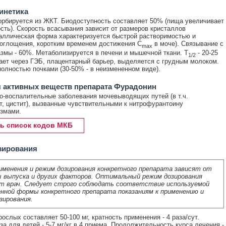
инетика
рбируется из ЖКТ. Биодоступность составляет 50% (пища увеличивает
сть). Скорость всасывания зависит от размеров кристаллов
аллическая форма характеризуется быстрой растворимостью и
оглощения, коротким временем достижения C
в моче). Связывание с
max
змы - 60%. Метаболизируется в печени и мышечной ткани. T
- 20-25
1/2
ает через ГЭБ, плацентарный барьер, выделяется с грудным молоком.
олностью почками (30-50% - в неизмененном виде).
 активных веществ препарата Фурадонин
-воспалительные заболевания мочевыводящих путей (в т.ч.
, цистит), вызванные чувствительными к нитрофурантоину
змами.
ь список кодов МКБ
зирования
именения и режим дозирования конкретного препарата зависят от
 выпуска и других факторов. Оптимальный режим дозирования
т врач. Следует строго соблюдать соответствие используемой
нной формы конкретного препарата показаниям к применению и
зирования.
ослых составляет 50-100 мг, кратность применения - 4 раза/сут.
за для детей - 5-7 мг/кг в 4 приема. Продолжительность курса лечения -