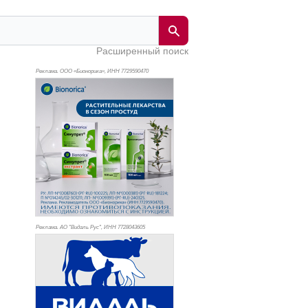
Расширенный поиск
Реклама. ООО «Бионорика», ИНН 772
9590470
Реклама. АО "Видаль Рус", ИНН 772
8043605