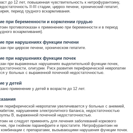
раст до 12 лет, повышенная чувствительность к нитрофурантоину,
достаточность II-III стадии, цирроз печени, хронический гепатит,
ирия, период грудного вскармливания.
е при беременности и кормлении грудью
оин противопоказан к применению при беременности и в период
рудного вскармливания).
ие при нарушениях функции печени
зан при циррозе печени, хроническом гепатите.
ие при нарушениях функции почек
зан при выраженных нарушениях выделительной функции почек,
достаточности, олигурии. Риск развития периферической невропатии
ся у больных с выраженной почечной недостаточностью.
е у детей
зано применение у детей в возрасте до 12 лет.
казания
ия периферической невропатии увеличивается у больных с анемией,
абетом, нарушением электролитного баланса, недостаточностью
руппы B, выраженной почечной недостаточностью.
оин не следует применять для лечения заболеваний коркового
чек, при гнойном паранефрите и простатите. Нитрофурантоин не
 комбинации с препаратами, вызывающими нарушения функции почек.