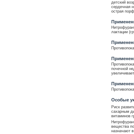
детский воз
сердечная не
острая порф
Применени
Нитрофурант
лактации (г
Применен
Противопока
Применен
Противопока
почечной не
увеличивает
Применени
Противопока
Особые у
Риск развит
сахарным ди
витаминов г
Нитрофурант
вещества по
назначают в