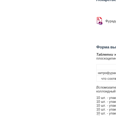
Фурад
Форма вып
Таблетки
ж
плоскоцилин
нитрофуран
что соотв
Вспомогате
коллоидный -
10 шт. - упа
10 шт. - упа
10 шт. - упа
10 шт. - упа
10 шт. - упа