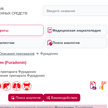
ИК
ЕННЫХ СРЕДСТВ
раты
Медицинская энциклопедия
алистам
Поиск аналогов
Описания препаратов
Фурадонин
н (Furadonin)
в препарата Фурадонин
ение препарата Фурадонин
Поиск аналогов
Взаимодействие
активных компонентов препарата
Фурадонин
(Furadonin)