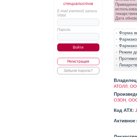
специалистов
Приведенна
использова
E-mail учетной записи
лекарствен
Vidal:
Дата обнов
Пароль:
Форма вы
Фармако-
Фармако
Режим д
Противо
Регистрация
Лекарст
Забыли пароль?
Владелец 
АТОЛЛ, О
Произвед
ОЗОН, ОО
Код ATX:
Активное 
Лекарств