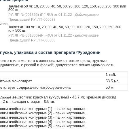
Таблетки 50 мг: 10, 20, 30, 40, 50, 60, 90, 100, 120, 150, 200, 250, 300 или
500 шт.
РУ: ЛП-№(001366)-(РГ-RU) от 01.11.22
- Действующее
Предыдущий РУ: ЛП-006688
онин
Таблетки 100 мг: 10, 20, 30, 40, 50, 60, 90, 100, 120, 150, 200, 250, 300
или 500 шт.
РУ: ЛП-№(001366)-(РГ-RU) от 01.11.22
- Действующее
Предыдущий РУ: ЛП-006688
уска, упаковка и состав препарата Фурадонин
елтого или желтого с зеленоватым оттенком цвета, круглые,
дрические, с риской и фаской; допускается легкая мраморность.
1 таб.
тоина моногидрат
53.5 мг,
етствует содержанию нитрофурантоина
50 мг
льные вещества
: крахмал кукурузный - 43.7 мг, кремния диоксид
 2 мг, кальция стеарат - 0.8 мг.
ковки ячейковые контурные (1) - пачки картонные.
ковки ячейковые контурные (2) - пачки картонные.
ковки ячейковые контурные (3) - пачки картонные.
ковки ячейковые контурные (4) - пачки картонные.
ковки ячейковые контурные (5) - пачки картонные.