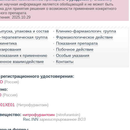
я научная информация является обобщающей и не может быть
на для принятия решения о возможности применения конкретного
ного препарата.
ления: 2025.10.29
пуска, упаковка и состав
Клинико-фармакологич. группа
терапевтическая группа
Фармакологическое действие
кинетика
Показания препарата
озирования
Побочное действие
показания к применению
Особые указания
венное взаимодействие
Контакты
регистрационного удостоверения:
ОО
(Россия)
ено:
О
(Россия)
J01XE01
(Нитрофурантоин)
вещество:
нитрофурантоин
(nitrofurantoin)
Rec.INN
зарегистрированное ВОЗ
енные формы