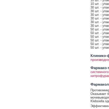
10 шт. - упа
10 шт. - упа
30 шт. - упа
30 шт. - упа
30 шт. - упа
30 шт. - упа
30 шт. - упа
30 шт. - упа
50 шт. - упа
50 шт. - упа
50 шт. - упа
50 шт. - упа
50 шт. - упа
50 шт. - упа
Клинико-ф
производно
Фармако-т
системного
нитрофура
Фармакол
Противомикр
Оказывает б
мочевыводящ
Klebsiella sp
Эффективен