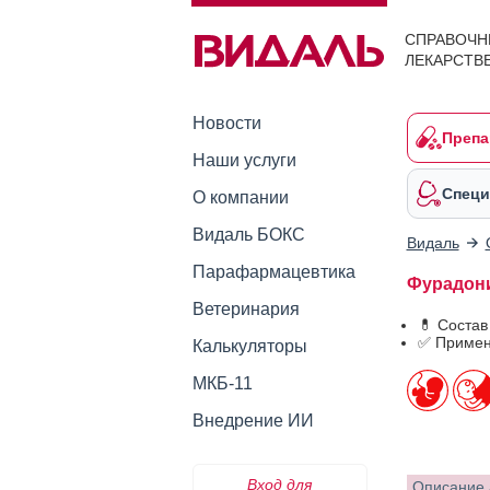
СПРАВОЧН
ЛЕКАРСТВ
Новости
Препа
Наши услуги
Специ
О компании
Видаль БОКС
Видаль
Парафармацевтика
Фурадони
Ветеринария
💊 Соста
✅ Примен
Калькуляторы
МКБ-11
Внедрение ИИ
Вход для
Описание 