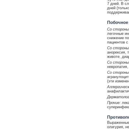
7 дней. В с
дней (тольк
поддержива
Побочное
Со стороны
легочные ин
снижение по
пациентов с
Со стороны
анорексия, т
животе, диа
Со стороны
невропатия,
Со стороны
агранулоцит
(эти измене
Аллергическ
анафилактич
Дерматолог
Прочие:
лека
суперинфекц
Противоп
Выраженные 
олигурия, н