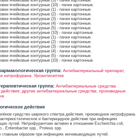
ковки ячейковые контурные (5) - пачки картонные.
ковки ячейковые контурные (10) - пачки картонные.
ковки ячейковые контурные (1) - пачки картонные.
ковки ячейковые контурные (2) - пачки картонные.
ковки ячейковые контурные (3) - пачки картонные.
ковки ячейковые контурные (4) - пачки картонные.
ковки ячейковые контурные (5) - пачки картонные.
ковки ячейковые контурные (10) - пачки картонные.
ковки ячейковые контурные (1) - пачки картонные.
ковки ячейковые контурные (2) - пачки картонные.
ковки ячейковые контурные (3) - пачки картонные.
ковки ячейковые контурные (4) - пачки картонные.
ковки ячейковые контурные (5) - пачки картонные.
ковки ячейковые контурные (10) - пачки картонные.
армакологическая группа:
Антибактериальный препарат,
е нитрофурана. Уроантисептик
ерапевтическая группа:
Антибактериальные средства
 действия; другие антибактериальные средства; производные
на
огическое действие
обное средство широкого спектра действия, производное нитрофурана.
актериостатическое и бактерицидное действие при инфекциях
их путей. Нитрофурантоин активен в отношении Escherichia coli,
p., Enterobacter spp., Proteus spp.
 главным образом при инфекциях мочевыводящих путей.