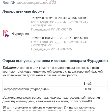
Rec.INN
зарегистрированное ВОЗ
Лекарственные формы
Таблетки 50 мг: 10, 20, 30, 40 или 50 шт.
РУ: ЛП-№(004917)-(РГ-RU) от 20.03.24
-
Действующее
Предыдущий РУ: ЛП-007485
Фурадонин
Таблетки 100 мг: 10, 20, 30, 40 или 50 шт.
РУ: ЛП-№(004917)-(РГ-RU) от 20.03.24
-
Действующее
Предыдущий РУ: ЛП-007485
Форма выпуска, упаковка и состав препарата Фурадонин
Таблетки
желтого или желтого с зеленоватым оттенком цвета,
круглые, плоскоцилиндрической формы, с двухсторонней фаской,
на поверхности допускается легкая мраморность.
1 таб.
нитрофурантоин (фурадонин)
50 мг
Вспомогательные вещества
: крахмал картофельный, кремния
диоксид коллоидный, стеариновая кислота, полисорбат-80.
10 шт. - упаковки ячейковые контурные (1) - пачки картонные.