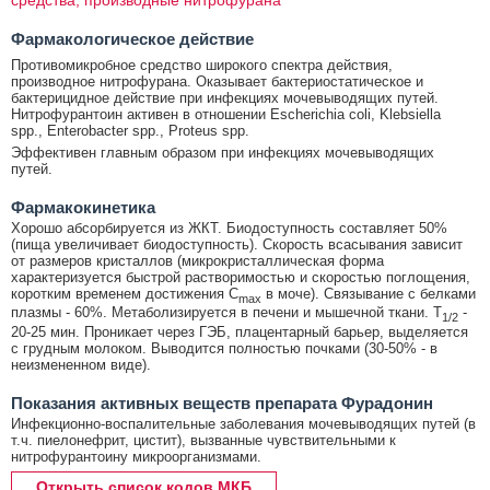
Фармакологическое действие
Противомикробное средство широкого спектра действия,
производное нитрофурана. Оказывает бактериостатическое и
бактерицидное действие при инфекциях мочевыводящих путей.
Нитрофурантоин активен в отношении Escherichia coli, Klebsiella
spp., Enterobacter spp., Proteus spp.
Эффективен главным образом при инфекциях мочевыводящих
путей.
Фармакокинетика
Хорошо абсорбируется из ЖКТ. Биодоступность составляет 50%
(пища увеличивает биодоступность). Скорость всасывания зависит
от размеров кристаллов (микрокристаллическая форма
характеризуется быстрой растворимостью и скоростью поглощения,
коротким временем достижения C
в моче). Связывание с белками
max
плазмы - 60%. Метаболизируется в печени и мышечной ткани. T
-
1/2
20-25 мин. Проникает через ГЭБ, плацентарный барьер, выделяется
с грудным молоком. Выводится полностью почками (30-50% - в
неизмененном виде).
Показания активных веществ препарата Фурадонин
Инфекционно-воспалительные заболевания мочевыводящих путей (в
т.ч. пиелонефрит, цистит), вызванные чувствительными к
нитрофурантоину микроорганизмами.
Открыть список кодов МКБ