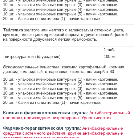
10 шт. - упаковки ячейковые контурные (2) - пачки картонные.
10 шт. - упаковки ячейковые контурные (3) - пачки картонные.
10 шт. - упаковки ячейковые контурные (4) - пачки картонные.
10 шт. - упаковки ячейковые контурные (5) - пачки картонные.
20 шт. - банки из полиэтилена (1) - пачки картонные.
Таблетки
желтого или желтого с зеленоватым оттенком цвета,
круглые, плоскоцилиндрической формы, с двухсторонней фаской,
на поверхности допускается легкая мраморность.
1 таб.
нитрофурантоин (фурадонин)
100 мг
Вспомогательные вещества
: крахмал картофельный, кремния
диоксид коллоидный, стеариновая кислота, полисорбат-80.
10 шт. - упаковки ячейковые контурные (1) - пачки картонные.
10 шт. - упаковки ячейковые контурные (2) - пачки картонные.
10 шт. - упаковки ячейковые контурные (3) - пачки картонные.
10 шт. - упаковки ячейковые контурные (4) - пачки картонные.
10 шт. - упаковки ячейковые контурные (5) - пачки картонные.
20 шт. - банки из полиэтилена (1) - пачки картонные.
Клинико-фармакологическая группа:
Антибактериальный
препарат, производное нитрофурана. Уроантисептик
Фармако-терапевтическая группа:
Антибактериальные
средства системного действия; другие антибактериальные
средства; производные нитрофурана