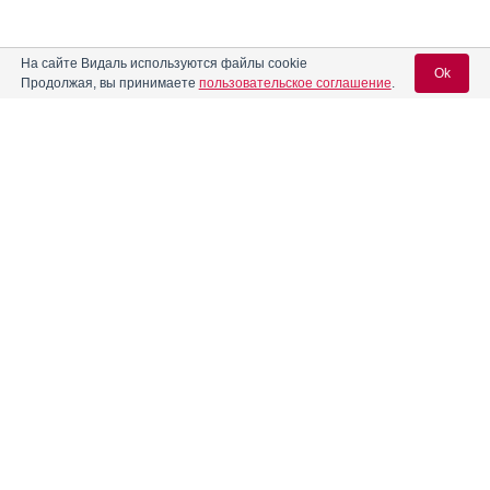
На сайте Видаль используются файлы cookie
Ok
Продолжая, вы принимаете
пользовательское соглашение
.
Содержание
Вход для специалистов
E-mail учетной записи Vidal:
Форма выпуска, упаковка и состав
Клинико-фармакологич. группа
Пароль:
Фармако-терапевтическая группа
Фармакологическое действие
Фармакокинетика
Показания препарата
Регистрация
Забыли пароль?
Режим дозирования