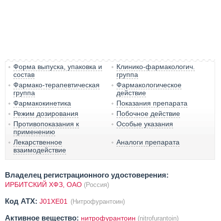
Форма выпуска, упаковка и
Клинико-фармакологич.
состав
группа
Фармако-терапевтическая
Фармакологическое
группа
действие
Фармакокинетика
Показания препарата
Режим дозирования
Побочное действие
Противопоказания к
Особые указания
применению
Лекарственное
Аналоги препарата
взаимодействие
Владелец регистрационного удостоверения:
ИРБИТСКИЙ ХФЗ, ОАО
(Россия)
Код ATX:
J01XE01
(Нитрофурантоин)
Активное вещество:
нитрофурантоин
(nitrofurantoin)