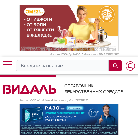
Реклама. ООО «Др. Редди’с Лабораторис», ИНН: 770
7321227
СПРАВОЧНИК
ЛЕКАРСТВЕННЫХ СРЕДСТВ
Реклама. ООО «Др. Редди’с Лабораторис», ИНН: 770
7321227