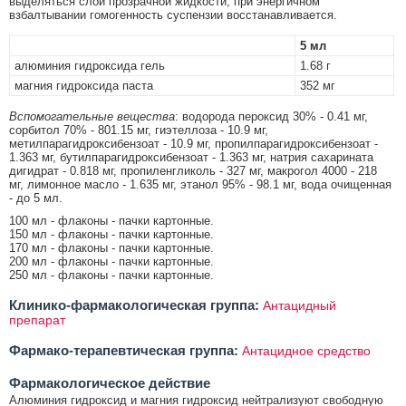
выделяться слой прозрачной жидкости; при энергичном
взбалтывании гомогенность суспензии восстанавливается.
5 мл
алюминия гидроксида гель
1.68 г
магния гидроксида паста
352 мг
Вспомогательные вещества
: водорода пероксид 30% - 0.41 мг,
сорбитол 70% - 801.15 мг, гиэтеллоза - 10.9 мг,
метилпарагидроксибензоат - 10.9 мг, пропилпарагидроксибензоат -
1.363 мг, бутилпарагидроксибензоат - 1.363 мг, натрия сахарината
дигидрат - 0.818 мг, пропиленгликоль - 327 мг, макрогол 4000 - 218
мг, лимонное масло - 1.635 мг, этанол 95% - 98.1 мг, вода очищенная
- до 5 мл.
100 мл - флаконы - пачки картонные.
150 мл - флаконы - пачки картонные.
170 мл - флаконы - пачки картонные.
200 мл - флаконы - пачки картонные.
250 мл - флаконы - пачки картонные.
Клинико-фармакологическая группа:
Антацидный
препарат
Фармако-терапевтическая группа:
Антацидное средство
Фармакологическое действие
Алюминия гидроксид и магния гидроксид нейтрализуют свободную