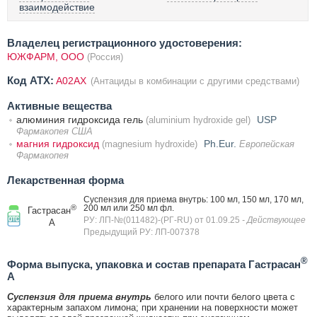
взаимодействие
Владелец регистрационного удостоверения:
ЮЖФАРМ, ООО
(Россия)
Код ATX:
A02AX
(Антациды в комбинации с другими средствами)
Активные вещества
алюминия гидроксида гель
USP
(aluminium hydroxide gel)
Фармакопея США
магния гидроксид
Ph.Eur.
(magnesium hydroxide)
Европейская
Фармакопея
Лекарственная форма
Суспензия для приема внутрь: 100 мл, 150 мл, 170 мл,
®
200 мл или 250 мл фл.
Гастрасан
РУ: ЛП-№(011482)-(РГ-RU) от 01.09.25
- Действующее
А
Предыдущий РУ: ЛП-007378
®
Форма выпуска, упаковка и состав препарата Гастрасан
А
Суспензия для приема внутрь
белого или почти белого цвета с
характерным запахом лимона; при хранении на поверхности может