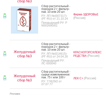
сбор №3
Сбор рас­ти­тель­ный -
по­рошок 2 г: филь­тр-
пак. 10 или 20 шт.
Фирма ЗДОРОВЬЕ
РУ: ЛП-№(007317)-
(Россия)
(РГ-RU) от 21.10.24
Предыдущий РУ: Р
N002690/02
Сбор рас­ти­тель­ный -
по­рошок 2 г: филь­тр-
пак. 10 или 20 шт.
Желудочный
КРАСНОГОРСКЛЕКС
РУ: ЛП-№(014615)-
сбор №3
(Россия)
РЕДСТВА
(РГ-RU) от 24.04.26
Предыдущий РУ:
ЛС-000040
Сбор рас­ти­тель­ный -
сырье из­мель­чен­ное:
Желудочный
пак. 75 г или 100 г
(Россия)
ЛЕК С+
сбор №3
РУ: 77/629/2 от
07.07.77
Реклама