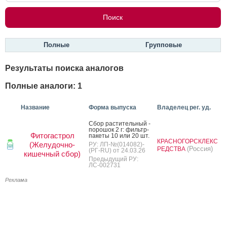
Полные
Групповые
Результаты поиска аналогов
Полные аналоги: 1
Название
Форма выпуска
Владелец рег. уд.
Сбор рас­ти­тель­ный -
по­рошок 2 г: филь­тр-
Фитогастрол
па­кеты 10 или 20 шт.
КРАСНОГОРСКЛЕКС
(Желудочно-
РУ: ЛП-№(014082)-
(Россия)
РЕДСТВА
(РГ-RU) от 24.03.26
кишечный сбор)
Предыдущий РУ:
ЛС-002731
Реклама