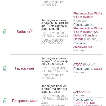
Предыдущий РУ:
ЛП-008415
Pharmaceutical Works
"POLPHARMA"
Кап­ли для при­ема
(Польша)
внутрь 66.66 мг/1 мл:
Произведено:
фл. 30 мл с проб­кой-
Pharmaceutical Works
ка­пель­ни­цей
®
Боботик
"POLPHARMA" SA
РУ: ЛП-№(001892)-
Medana Branch in
(РГ-RU) от 03.03.23
(Польша)
Sieradz
Предыдущий РУ:
ЛСР-006455/09
контакты:
АКРИХИН АО
(Россия)
Кап­ли для при­ема
внутрь 100 мг/мл: фл.
30 мл или 50 мл
(Россия)
АТОЛЛ
Гастомизан
РУ: ЛП-№(008424)-
Произведено:
ОЗОН
(РГ-RU) от 14.01.25
(Россия)
Предыдущий РУ:
ЛП-008322
Кап­ли для при­ема
внутрь: фл. или фл.-
ка­пельн. 25 мл
ДАНСОН-РУ
(Россия)
РУ: ЛП-№(007982)-
(РГ-RU) от 05.12.24
Произведено:
Гастроспазмил
Дата
ЯРОСЛАВСКАЯ
переоформления: