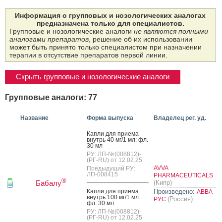
Информация о групповых и нозологических аналогах
предназначена только для специалистов.
Групповые и нозологические аналоги
не являются полными
аналогами препаратов
, решение об их использовании
может быть принято только специалистом при назначении
терапии в отсутствие препаратов первой линии.
Скрыть групповые и нозологические аналоги
Групповые аналоги: 77
Название
Форма выпуска
Владелец рег. уд.
Кап­ли для при­ема
внутрь 40 мг/1 мл: фл.
30 мл
РУ: ЛП-№(008812)-
(РГ-RU) от 12.02.25
AVVA
Предыдущий РУ:
ЛП-008415
PHARMACEUTICALS
®
Бабалу
(Кипр)
Кап­ли для при­ема
Произведено:
АВВА
внутрь 100 мг/1 мл:
(Россия)
РУС
фл. 30 мл
РУ: ЛП-№(008812)-
(РГ-RU) от 12.02.25