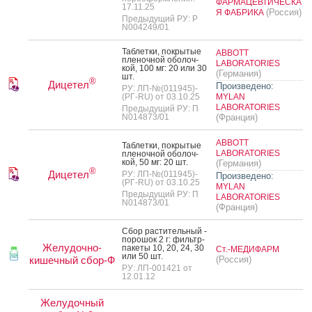
ФАРМАЦЕВТИЧЕСКА
17.11.25
(Россия)
Я ФАБРИКА
Предыдущий РУ: Р
N004249/01
Таб­летки, пок­ры­тые
ABBOTT
пле­ноч­ной обо­лоч­
LABORATORIES
кой, 100 мг: 20 или 30
(Германия)
шт.
®
Дицетел
Произведено:
РУ: ЛП-№(011945)-
(РГ-RU) от 03.10.25
MYLAN
LABORATORIES
Предыдущий РУ: П
N014873/01
(Франция)
ABBOTT
Таб­летки, пок­ры­тые
LABORATORIES
пле­ноч­ной обо­лоч­
кой, 50 мг: 20 шт.
(Германия)
®
Дицетел
РУ: ЛП-№(011945)-
Произведено:
(РГ-RU) от 03.10.25
MYLAN
Предыдущий РУ: П
LABORATORIES
N014873/01
(Франция)
Сбор рас­ти­тель­ный -
по­рошок 2 г: филь­тр-
Желудочно-
па­кеты 10, 20, 24, 30
Ст.-МЕДИФАРМ
или 50 шт.
кишечный сбор-Ф
(Россия)
РУ: ЛП-001421 от
12.01.12
Желудочный