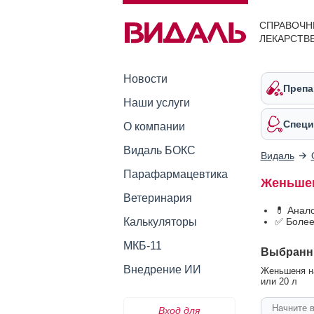
СПРАВОЧН
ЛЕКАРСТВ
Новости
Препа
Наши услуги
Специ
О компании
Видаль БОКС
Видаль
Парафармацевтика
Женьшен
Ветеринария
💊 Анал
Калькуляторы
✅ Более
МКБ-11
Выбранн
Внедрение ИИ
Женьшеня нас
или 20 л
Вход для