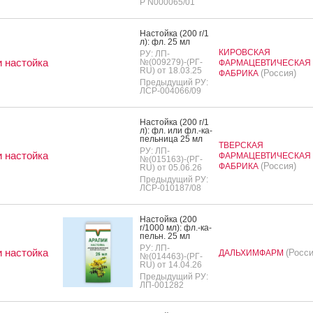
Р N000065/01
Нас­той­ка (200 г/1
л): фл. 25 мл
КИРОВСКАЯ
РУ: ЛП-
 настойка
№(009279)-(РГ-
ФАРМАЦЕВТИЧЕСКАЯ
RU) от 18.03.25
(Россия)
ФАБРИКА
Предыдущий РУ:
ЛСР-004066/09
Нас­той­ка (200 г/1
л): фл. или фл.-ка­
пель­ни­ца 25 мл
ТВЕРСКАЯ
РУ: ЛП-
 настойка
ФАРМАЦЕВТИЧЕСКАЯ
№(015163)-(РГ-
(Россия)
ФАБРИКА
RU) от 05.06.26
Предыдущий РУ:
ЛСР-010187/08
Нас­той­ка (200
г/1000 мл): фл.-ка­
пельн. 25 мл
РУ: ЛП-
 настойка
(Росси
ДАЛЬХИМФАРМ
№(014463)-(РГ-
RU) от 14.04.26
Предыдущий РУ:
ЛП-001282