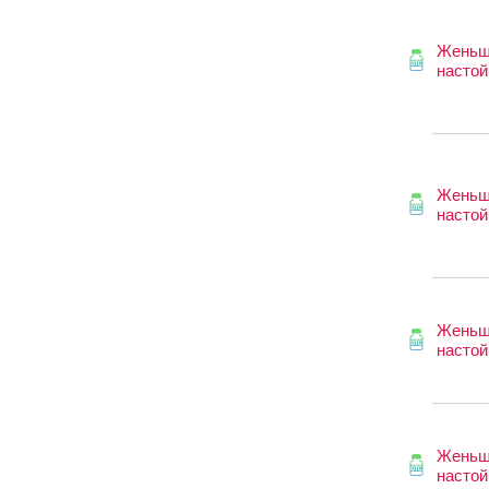
Женьш
настой
Женьш
настой
Женьш
настой
Женьш
настой