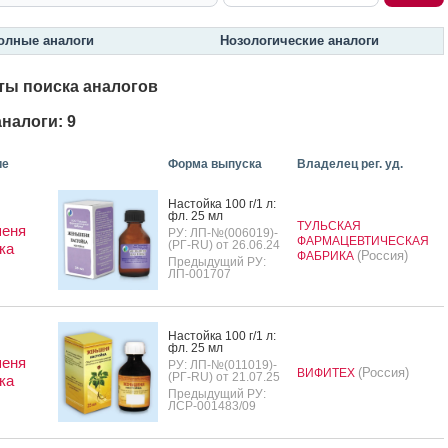
олные аналоги
Нозологические аналоги
ты поиска аналогов
налоги: 9
ие
Форма выпуска
Владелец рег. уд.
Нас­той­ка 100 г/1 л:
фл. 25 мл
ТУЛЬСКАЯ
еня
РУ: ЛП-№(006019)-
ФАРМАЦЕВТИЧЕСКАЯ
(РГ-RU) от 26.06.24
ка
(Россия)
ФАБРИКА
Предыдущий РУ:
ЛП-001707
Нас­той­ка 100 г/1 л:
фл. 25 мл
еня
РУ: ЛП-№(011019)-
(Россия)
ВИФИТЕХ
(РГ-RU) от 21.07.25
ка
Предыдущий РУ:
ЛСР-001483/09