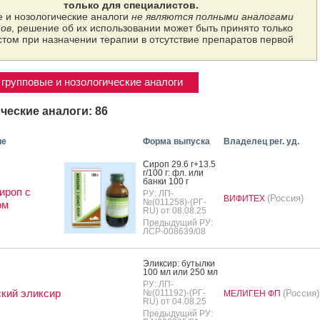
только для специалистов.
 и нозологические аналоги
не являются полными аналогами
ов
, решение об их использовании может быть принято только
том при назначении терапии в отсутствие препаратов первой
групповые и нозологические аналоги
ческие аналоги: 86
ие
Форма выпуска
Владелец рег. уд.
Си­роп 29.6 г+13.5
г/100 г: фл. или
бан­ки 100 г
ироп с
РУ: ЛП-
(Россия)
ВИФИТЕХ
№(011258)-(РГ-
ом
RU) от 08.08.25
Предыдущий РУ:
ЛСР-008639/08
Элик­сир: бу­тыл­ки
100 мл или 250 мл
РУ: ЛП-
кий эликсир
№(011192)-(РГ-
(Россия)
МЕЛИГЕН ФП
RU) от 04.08.25
Предыдущий РУ: