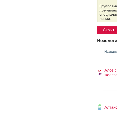
Групповые
препарат
специалис
линии.
Скрыть 
Нозологи
Назван
Алоэ с
желез
Алтайс