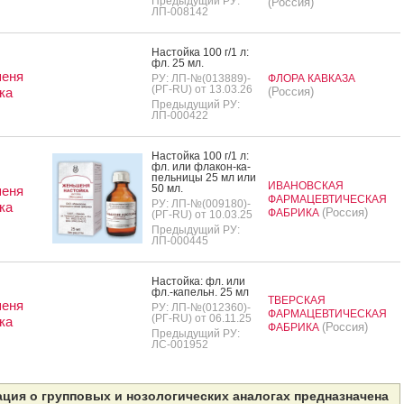
Предыдущий РУ:
(Россия)
ЛП-008142
Нас­той­ка 100 г/1 л:
фл. 25 мл.
еня
РУ: ЛП-№(013889)-
ФЛОРА КАВКАЗА
(РГ-RU) от 13.03.26
ка
(Россия)
Предыдущий РУ:
ЛП-000422
Нас­той­ка 100 г/1 л:
фл. или фла­кон-ка­
пель­ни­цы 25 мл или
ИВАНОВСКАЯ
50 мл.
еня
ФАРМАЦЕВТИЧЕСКАЯ
РУ: ЛП-№(009180)-
ка
(Россия)
ФАБРИКА
(РГ-RU) от 10.03.25
Предыдущий РУ:
ЛП-000445
Нас­той­ка: фл. или
фл.-ка­пельн. 25 мл
ТВЕРСКАЯ
еня
РУ: ЛП-№(012360)-
ФАРМАЦЕВТИЧЕСКАЯ
(РГ-RU) от 06.11.25
ка
(Россия)
ФАБРИКА
Предыдущий РУ:
ЛС-001952
ция о групповых и нозологических аналогах предназначена