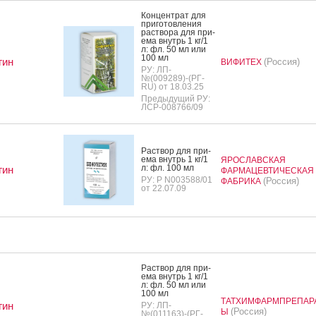
Кон­цен­трат для
при­готов­ле­ния
рас­тво­ра для при­
ема внутрь 1 кг/1
л: фл. 50 мл или
100 мл
гин
(Россия)
ВИФИТЕХ
РУ: ЛП-
№(009289)-(РГ-
RU) от 18.03.25
Предыдущий РУ:
ЛСР-008766/09
Рас­твор для при­
ема внутрь 1 кг/1
ЯРОСЛАВСКАЯ
л: фл. 100 мл
гин
ФАРМАЦЕВТИЧЕСКАЯ
РУ: Р N003588/01
(Россия)
ФАБРИКА
от 22.07.09
Рас­твор для при­
ема внутрь 1 кг/1
л: фл. 50 мл или
100 мл
ТАТХИМФАРМПРЕПАР
гин
РУ: ЛП-
(Россия)
Ы
№(011163)-(РГ-