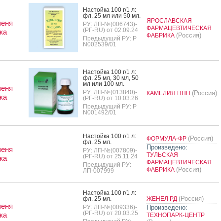
Нас­той­ка 100 г/1 л:
фл. 25 мл или 50 мл.
ЯРОСЛАВСКАЯ
еня
РУ: ЛП-№(006743)-
ФАРМАЦЕВТИЧЕСКАЯ
(РГ-RU) от 02.09.24
ка
(Россия)
ФАБРИКА
Предыдущий РУ: Р
N002539/01
Нас­той­ка 100 г/1 л:
фл. 25 мл, 30 мл, 50
мл или 100 мл.
еня
РУ: ЛП-№(013840)-
(Россия)
КАМЕЛИЯ НПП
ка
(РГ-RU) от 10.03.26
Предыдущий РУ: Р
N001492/01
Нас­той­ка 100 г/1 л:
(Россия)
ФОРМУЛА-ФР
фл. 25 мл.
Произведено:
еня
РУ: ЛП-№(007809)-
ТУЛЬСКАЯ
(РГ-RU) от 25.11.24
ка
ФАРМАЦЕВТИЧЕСКАЯ
Предыдущий РУ:
(Россия)
ФАБРИКА
ЛП-007999
Нас­той­ка 100 г/1 л:
(Россия)
фл. 25 мл.
ЖЕНЕЛ РД
еня
РУ: ЛП-№(009336)-
Произведено:
(РГ-RU) от 20.03.25
ка
ТЕХНОПАРК-ЦЕНТР