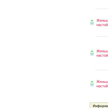
Женьш
настой
Женьш
настой
Женьш
настой
Информа