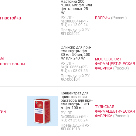
Нас­той­ка 200
г/1000 мл: фл. или
фл.-ка­пельн. 25
мл
 настойка
РУ: ЛП-
(Россия)
БЭГРИФ
№(006884)-(РГ-
RU) от 13.09.24
Предыдущий РУ:
ЛП-005921
Элик­сир для при­
ема внутрь: фл.
30 мл, 50 мл, 100
ам
мл или 240 мл
МОСКОВСКАЯ
опрестольны
РУ: ЛП-
ФАРМАЦЕВТИЧЕСКАЯ
№(010866)-(РГ-
(Россия)
ФАБРИКА
RU) от 08.07.25
Предыдущий РУ:
ЛС-000104
Кон­цен­трат для
при­готов­ле­ния
рас­тво­ра для при­
ема внутрь 1 кг/1
ТУЛЬСКАЯ
л: фл. 100 мл
гин
ФАРМАЦЕВТИЧЕСКАЯ
РУ: ЛП-
(Россия)
ФАБРИКА
№(005952)-(РГ-
RU) от 25.06.24
Предыдущий РУ:
ЛП-001918