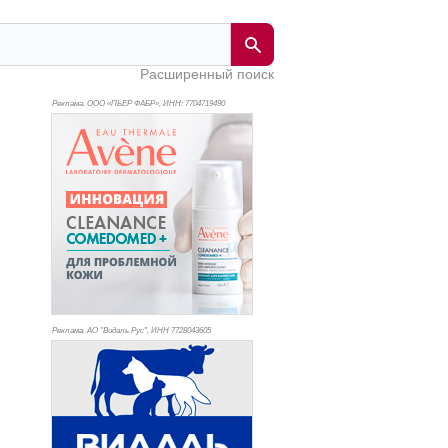
Расширенный поиск
Реклама. ООО «ПЬЕР ФАБР», ИНН: 770
4719490
Реклама. АО "Видаль Рус", ИНН 772
8043605