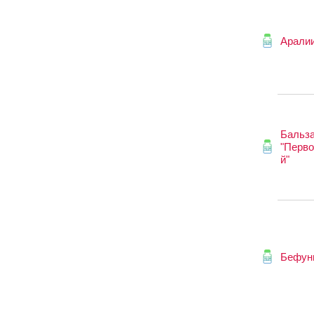
Аралии
Бальз
"Перв
й"
Бефун