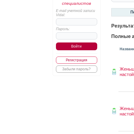
специалистов
E-mail учетной записи
П
Vidal:
Результа
Пароль:
Полные а
Назван
Регистрация
Женьш
Забыли пароль?
настой
Женьш
настой