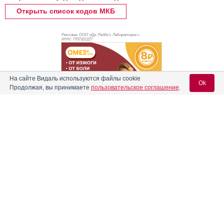
Открыть список кодов МКБ
Реклама. ООО «Др. Редди’с Лабораторис»,
ИНН: 770
7321227
На сайте Видаль используются файлы cookie
Ok
Продолжая, вы принимаете
пользовательское соглашение
.
Содержание
Вход для специалистов
E-mail учетной записи Vidal:
Форма выпуска, упаковка и состав
Реклама
Клинико-фармакологич. группа
Пароль:
Фармако-терапевтическая группа
Фармакологическое действие
Фармакокинетика