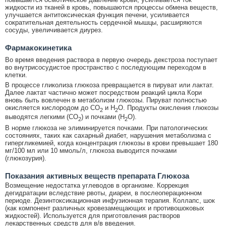
жидкости из тканей в кровь, повышаются процессы обмена веществ,
улучшается антитоксическая функция печени, усиливается
сократительная деятельность сердечной мышцы, расширяются
сосуды, увеличивается диурез.
Фармакокинетика
Во время введения раствора в первую очередь декстроза поступает
во внутрисосудистое пространство с последующим переходом в
клетки.
В процессе гликолиза глюкоза превращается в пируват или лактат.
Далее лактат частично может посредством реакций цикла Кори
вновь быть вовлечен в метаболизм глюкозы. Пируват полностью
окисляется кислородом до CO
и H
O. Продукты окисления глюкозы
2
2
выводятся легкими (CO
) и почками (H
O).
2
2
В норме глюкоза не элиминируется почками. При патологических
состояниях, таких как сахарный диабет, нарушения метаболизма с
гипергликемией, когда концентрация глюкозы в крови превышает 180
мг/100 мл или 10 ммоль/л, глюкоза выводится почками
(глюкозурия).
Показания активных веществ препарата Глюкоза
Возмещение недостатка углеводов в организме. Коррекция
дегидратации вследствие рвоты, диареи, в послеоперационном
периоде. Дезинтоксикационная инфузионная терапия. Коллапс, шок
(как компонент различных кровезамещающих и противошоковых
жидкостей). Используется для приготовления растворов
лекарственных средств для в/в введения.