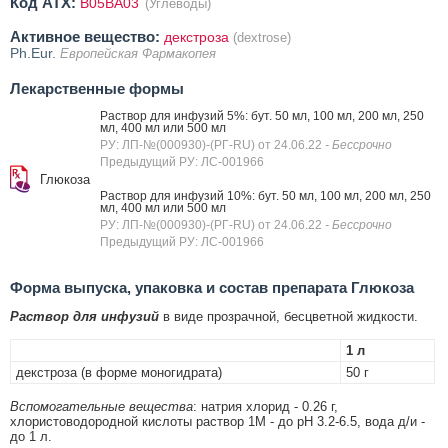
Код ATX:
B05BA03
(Углеводы)
Активное вещество:
декстроза
(dextrose)
Ph.Eur.
Европейская Фармакопея
Лекарственные формы
Раствор для инфузий 5%: бут. 50 мл, 100 мл, 200 мл, 250
мл, 400 мл или 500 мл
РУ: ЛП-№(000930)-(РГ-RU) от 24.06.22
- Бессрочно
Предыдущий РУ: ЛС-001966
Глюкоза
Раствор для инфузий 10%: бут. 50 мл, 100 мл, 200 мл, 250
мл, 400 мл или 500 мл
РУ: ЛП-№(000930)-(РГ-RU) от 24.06.22
- Бессрочно
Предыдущий РУ: ЛС-001966
Форма выпуска, упаковка и состав препарата Глюкоза
Раствор для инфузий
в виде прозрачной, бесцветной жидкости.
1 л
декстроза (в форме моногидрата)
50 г
Вспомогательные вещества
: натрия хлорид - 0.26 г,
хлористоводородной кислоты раствор 1М - до pH 3.2-6.5, вода д/и -
до 1 л.