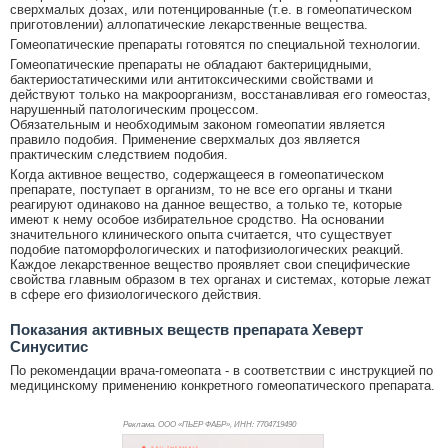
сверхмалых дозах, или потенцированные (т.е. в гомеопатическом
приготовлении) аллопатические лекарственные вещества.
Гомеопатические препараты готовятся по специальной технологии.
Гомеопатические препараты не обладают бактерицидными,
бактериостатическими или антитоксическими свойствами и
действуют только на макроорганизм, восстанавливая его гомеостаз,
нарушенный патологическим процессом.
Обязательным и необходимым законом гомеопатии является
правило подобия. Применение сверхмалых доз является
практическим следствием подобия.
Когда активное вещество, содержащееся в гомеопатическом
препарате, поступает в организм, то не все его органы и ткани
реагируют одинаково на данное вещество, а только те, которые
имеют к нему особое избирательное сродство. На основании
значительного клинического опыта считается, что существует
подобие патоморфологических и патофизиологических реакций.
Каждое лекарственное вещество проявляет свои специфические
свойства главным образом в тех органах и системах, которые лежат
в сфере его физиологического действия.
Показания активных веществ препарата Хеверт
Синуситис
По рекомендации врача-гомеопата - в соответствии с инструкцией по
медицинскому применению конкретного гомеопатического препарата.
Реклама. ООО «ПЬЕР ФАБР», ИНН: 770
4719490