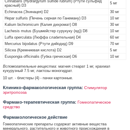
Cinnabaris (Hydrargyrum sulfide rubrum) (Ртути сульфид
5 мг
красный) D3
Echinacea (Эхинацея) D2
30 мг
Hepar sulfuris (Печень серная по Ганеману) D3
10 мг
Kalium bichromicum (Калия дихромат) D8
30 мг
Lachesis mutus (Бушмейстер сурукуку (яд)) D8
10 мг
Luffa operculata (Люффа слабительная) D4
60 мг
Mercurius bijodatus (Ртути дийодид) D9
70 мг
Silicea (Кремниевая кислота) D2
5 мг
Euspongia officinalis (Губка греческая) D6
10 мг
Вспомогательные вещества
: магния стеарат 1 мг, крахмал
кукурузный 7.5 мг, лактозы моногидрат.
10 шт. - блистеры (4) - пачки картонные.
Клинико-фармакологическая группа:
Стимулятор
эритропоэза
Фармако-терапевтическая группа:
Гомеопатическое
средство
Фармакологическое действие
Гомеопатические препараты содержат активные вещества
минерального, растительного и животного происхождения в