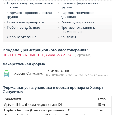
Форма выпуска, упаковка и
Клинико-фармакологич.
состав
группа
Фармако-терапевтическая
Фармакологическое
группа
действие
Показания препарата
Режим дозирования
Побочное действие
Противопоказания к
применению
Особые указания
Контакты
Владелец регистрационного удостоверения:
HEVERT ARZNEIMITTEL, GmbH & Co. KG.
(Германия)
Лекарственная форма
Таблетки: 40 шт.
Хеверт Синуситис
РУ: ЛСР-001303/10 от 24.02.10
- Истекло
Форма выпуска, упаковка и состав препарата Хеверт
Синуситис
Таблетки
1 таб.
Apis mellifica (Пчела медоносная) D4
10 мг
Baptisia tinctoria (Баптизия красильная) D4
5 мг